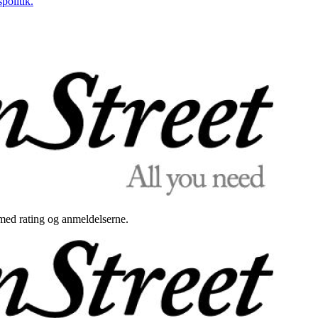
politik.
med rating og anmeldelserne.