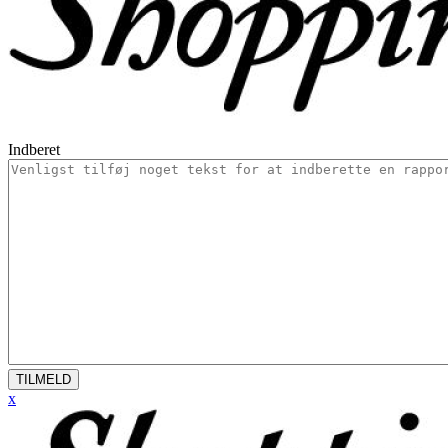
Indberet
TILMELD
x