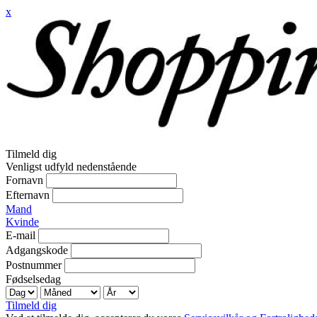
x
Tilmeld dig
Venligst udfyld nedenstående
Fornavn
Efternavn
Mand
Kvinde
E-mail
Adgangskode
Postnummer
Fødselsedag
Tilmeld dig