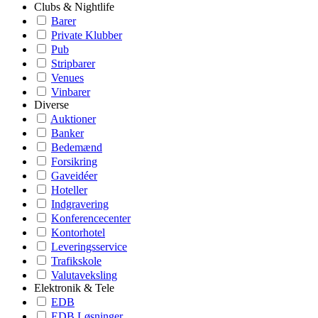
Clubs & Nightlife
Barer
Private Klubber
Pub
Stripbarer
Venues
Vinbarer
Diverse
Auktioner
Banker
Bedemænd
Forsikring
Gaveidéer
Hoteller
Indgravering
Konferencecenter
Kontorhotel
Leveringsservice
Trafikskole
Valutaveksling
Elektronik & Tele
EDB
EDB Løsninger