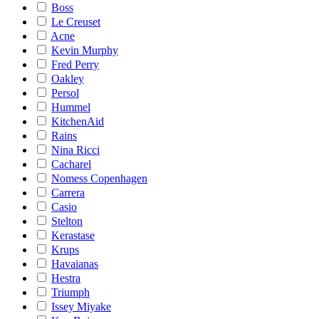
Boss
Le Creuset
Acne
Kevin Murphy
Fred Perry
Oakley
Persol
Hummel
KitchenAid
Rains
Nina Ricci
Cacharel
Nomess Copenhagen
Carrera
Casio
Stelton
Kerastase
Krups
Havaianas
Hestra
Triumph
Issey Miyake