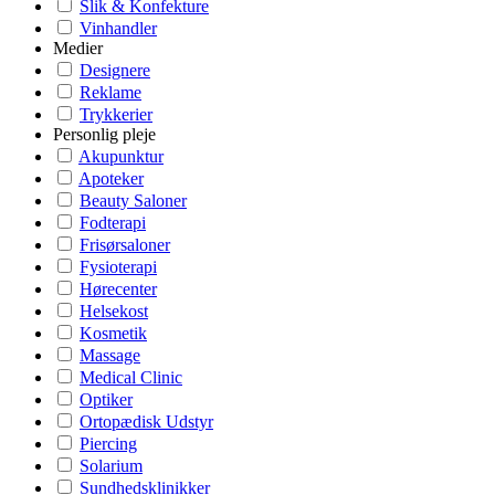
Slik & Konfekture
Vinhandler
Medier
Designere
Reklame
Trykkerier
Personlig pleje
Akupunktur
Apoteker
Beauty Saloner
Fodterapi
Frisørsaloner
Fysioterapi
Hørecenter
Helsekost
Kosmetik
Massage
Medical Clinic
Optiker
Ortopædisk Udstyr
Piercing
Solarium
Sundhedsklinikker