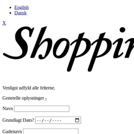
English
Dansk
X
Venligst udfyld alle felterne.
Generelle oplysninger
-
Navn
Grundlagt Dato?
Gadenavn