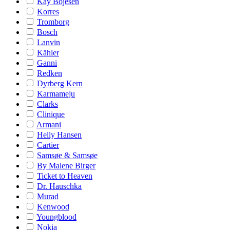
Kay Bojesen
Korres
Tromborg
Bosch
Lanvin
Kähler
Ganni
Redken
Dyrberg Kern
Karmameju
Clarks
Clinique
Armani
Helly Hansen
Cartier
Samsøe & Samsøe
By Malene Birger
Ticket to Heaven
Dr. Hauschka
Murad
Kenwood
Youngblood
Nokia