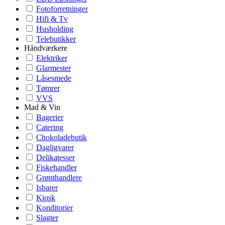
Fotoforretninger
Hifi & Tv
Husholding
Telebutikker
Håndværkere
Elektriker
Glarmester
Låsesmede
Tømrer
VVS
Mad & Vin
Bagerier
Catering
Chokoladebutik
Dagligvarer
Delikatesser
Fiskehandler
Grønthandlere
Isbarer
Kiosk
Konditorier
Slagter