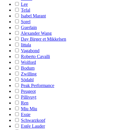
Lee
Tefal
Isabel Marant
Sorel
Guerlain
Alexander Wang
Day Birger et Mikkelsen
Iittala
Vagabond
Roberto Cavalli
Wolford
Bodum
Zwilling
Södahl
Peak Performance
Peugeot
Pillivuyt
Ren
Miu Miu
Essie
Schwarzkopf
Estée Lauder