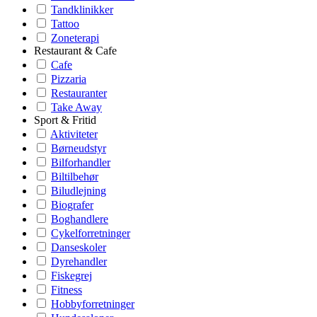
Tandklinikker
Tattoo
Zoneterapi
Restaurant & Cafe
Cafe
Pizzaria
Restauranter
Take Away
Sport & Fritid
Aktiviteter
Børneudstyr
Bilforhandler
Biltilbehør
Biludlejning
Biografer
Boghandlere
Cykelforretninger
Danseskoler
Dyrehandler
Fiskegrej
Fitness
Hobbyforretninger