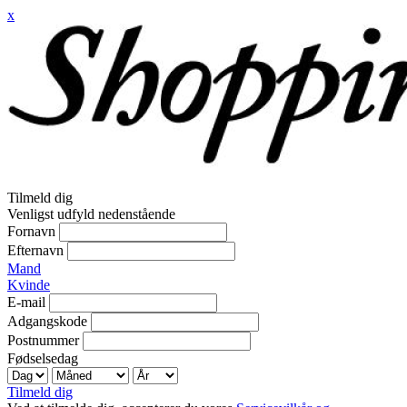
x
Tilmeld dig
Venligst udfyld nedenstående
Fornavn
Efternavn
Mand
Kvinde
E-mail
Adgangskode
Postnummer
Fødselsedag
Tilmeld dig