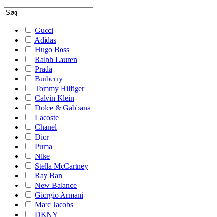
Gucci
Adidas
Hugo Boss
Ralph Lauren
Prada
Burberry
Tommy Hilfiger
Calvin Klein
Dolce & Gabbana
Lacoste
Chanel
Dior
Puma
Nike
Stella McCartney
Ray Ban
New Balance
Giorgio Armani
Marc Jacobs
DKNY