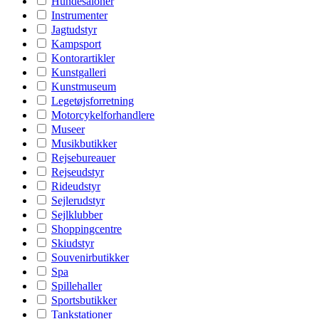
Hundesaloner
Instrumenter
Jagtudstyr
Kampsport
Kontorartikler
Kunstgalleri
Kunstmuseum
Legetøjsforretning
Motorcykelforhandlere
Museer
Musikbutikker
Rejsebureauer
Rejseudstyr
Rideudstyr
Sejlerudstyr
Sejlklubber
Shoppingcentre
Skiudstyr
Souvenirbutikker
Spa
Spillehaller
Sportsbutikker
Tankstationer