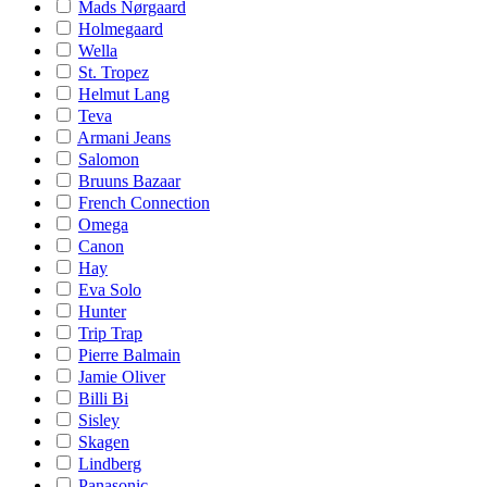
Mads Nørgaard
Holmegaard
Wella
St. Tropez
Helmut Lang
Teva
Armani Jeans
Salomon
Bruuns Bazaar
French Connection
Omega
Canon
Hay
Eva Solo
Hunter
Trip Trap
Pierre Balmain
Jamie Oliver
Billi Bi
Sisley
Skagen
Lindberg
Panasonic