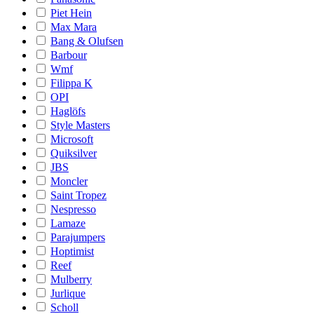
Piet Hein
Max Mara
Bang & Olufsen
Barbour
Wmf
Filippa K
OPI
Haglöfs
Style Masters
Microsoft
Quiksilver
JBS
Moncler
Saint Tropez
Nespresso
Lamaze
Parajumpers
Hoptimist
Reef
Mulberry
Jurlique
Scholl