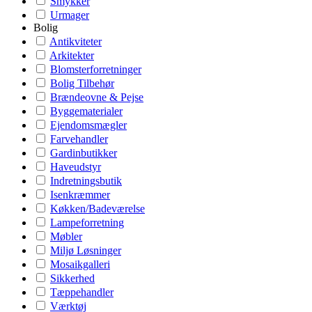
Smykker
Urmager
Bolig
Antikviteter
Arkitekter
Blomsterforretninger
Bolig Tilbehør
Brændeovne & Pejse
Byggematerialer
Ejendomsmægler
Farvehandler
Gardinbutikker
Haveudstyr
Indretningsbutik
Isenkræmmer
Køkken/Badeværelse
Lampeforretning
Møbler
Miljø Løsninger
Mosaikgalleri
Sikkerhed
Tæppehandler
Værktøj