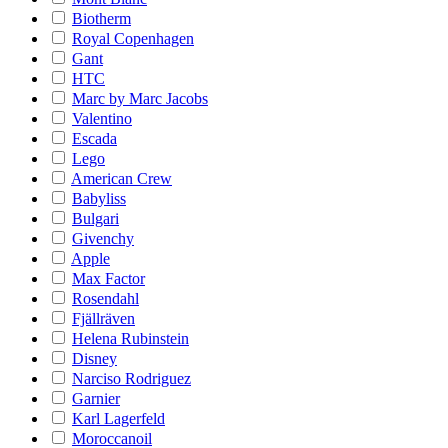
Biotherm
Royal Copenhagen
Gant
HTC
Marc by Marc Jacobs
Valentino
Escada
Lego
American Crew
Babyliss
Bulgari
Givenchy
Apple
Max Factor
Rosendahl
Fjällräven
Helena Rubinstein
Disney
Narciso Rodriguez
Garnier
Karl Lagerfeld
Moroccanoil