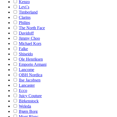
Kenzo
Levi´s
Timberland
Clarins
Philips
The North Face
Davidoff
Jimmy Choo
Michael Kors
Falke
Shiseido
Ole Henriksen
Emporio Armani
Lancome
OBH Nordica
Ilse Jacobsen
Lancaster
Ecco
Juicy Couture
Birkenstock
Weleda
Bjørn Borg
Mont Blanc