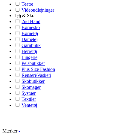
Teatre
Videoudlejninger
Tøj & Sko
2nd Hand
Børnesko
Børnetøj
Dametøj
Garnbutik
Herretøj
Lingerie
Pelsbutikker
Plus Size Fashion
Renseri/Vaskeri
Skobutikker
Skomager
Systuer
Textiler
Ventetøj
Mærker
-