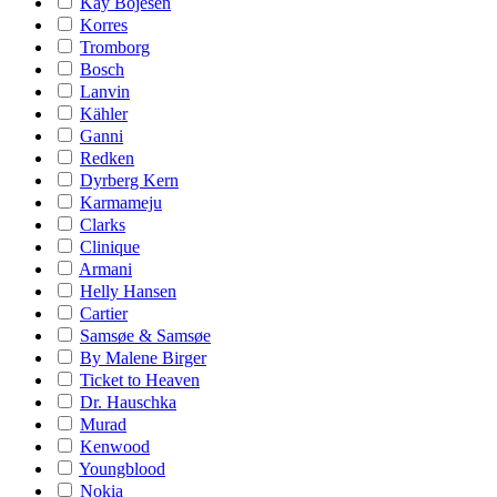
Kay Bojesen
Korres
Tromborg
Bosch
Lanvin
Kähler
Ganni
Redken
Dyrberg Kern
Karmameju
Clarks
Clinique
Armani
Helly Hansen
Cartier
Samsøe & Samsøe
By Malene Birger
Ticket to Heaven
Dr. Hauschka
Murad
Kenwood
Youngblood
Nokia