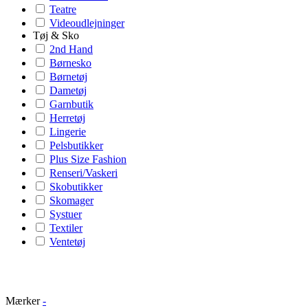
Teatre
Videoudlejninger
Tøj & Sko
2nd Hand
Børnesko
Børnetøj
Dametøj
Garnbutik
Herretøj
Lingerie
Pelsbutikker
Plus Size Fashion
Renseri/Vaskeri
Skobutikker
Skomager
Systuer
Textiler
Ventetøj
Mærker
-