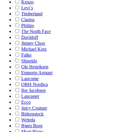
Kenzo
Levi´s
Timberland
Clarins
Philips
The North Face
Davidoff
Jimmy Choo
Michael Kors
Falke
Shiseido
Ole Henriksen
Emporio Armani
Lancome
OBH Nordica
Ilse Jacobsen
Lancaster
Ecco
Juicy Couture
Birkenstock
Weleda
Bjørn Borg
Mont Blanc