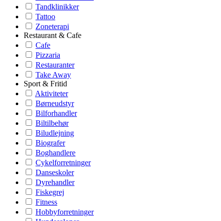
Tandklinikker
Tattoo
Zoneterapi
Restaurant & Cafe
Cafe
Pizzaria
Restauranter
Take Away
Sport & Fritid
Aktiviteter
Børneudstyr
Bilforhandler
Biltilbehør
Biludlejning
Biografer
Boghandlere
Cykelforretninger
Danseskoler
Dyrehandler
Fiskegrej
Fitness
Hobbyforretninger