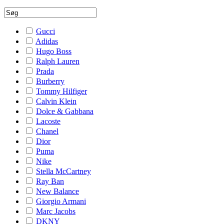
Gucci
Adidas
Hugo Boss
Ralph Lauren
Prada
Burberry
Tommy Hilfiger
Calvin Klein
Dolce & Gabbana
Lacoste
Chanel
Dior
Puma
Nike
Stella McCartney
Ray Ban
New Balance
Giorgio Armani
Marc Jacobs
DKNY