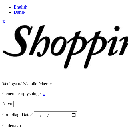
English
Dansk
X
Venligst udfyld alle felterne.
Generelle oplysninger
-
Navn
Grundlagt Dato?
Gadenavn