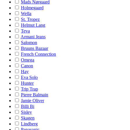
Mads Nørgaard
Holmegaard
Wella
St. Tropez
Helmut Lang
Teva
Armani Jeans
Salomon
Bruuns Bazaar
French Connection
Omega
Canon
Hay
Eva Solo
Hunter
Trip Trap
Pierre Balmain
Jamie Oliver
Billi Bi
Sisley
Skagen
Lindberg
Panasonic