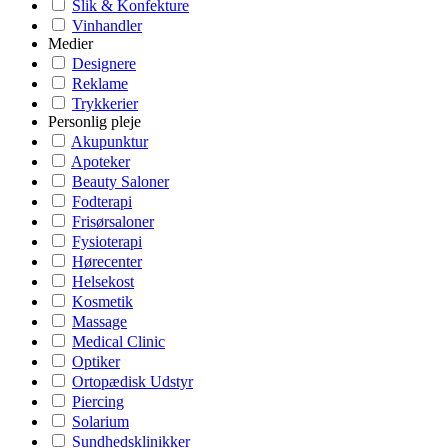
Slik & Konfekture
Vinhandler
Medier
Designere
Reklame
Trykkerier
Personlig pleje
Akupunktur
Apoteker
Beauty Saloner
Fodterapi
Frisørsaloner
Fysioterapi
Hørecenter
Helsekost
Kosmetik
Massage
Medical Clinic
Optiker
Ortopædisk Udstyr
Piercing
Solarium
Sundhedsklinikker