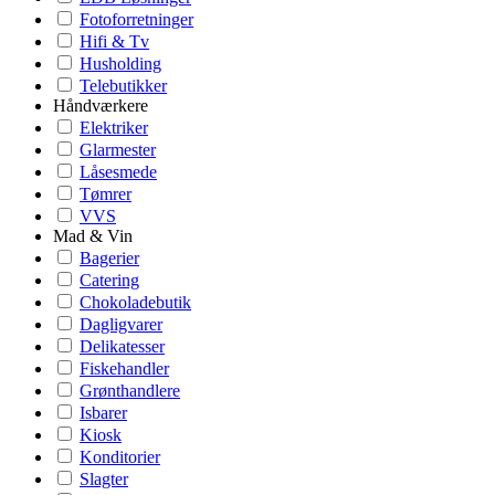
Fotoforretninger
Hifi & Tv
Husholding
Telebutikker
Håndværkere
Elektriker
Glarmester
Låsesmede
Tømrer
VVS
Mad & Vin
Bagerier
Catering
Chokoladebutik
Dagligvarer
Delikatesser
Fiskehandler
Grønthandlere
Isbarer
Kiosk
Konditorier
Slagter