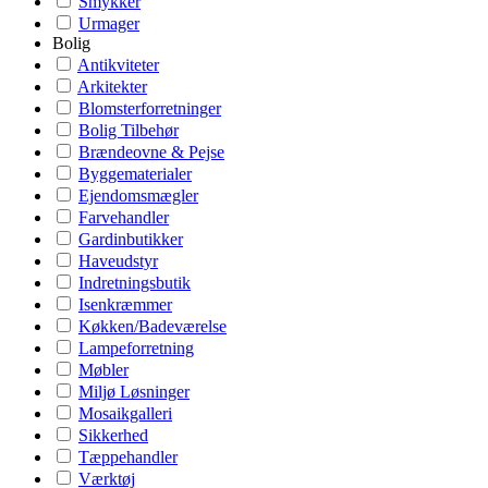
Smykker
Urmager
Bolig
Antikviteter
Arkitekter
Blomsterforretninger
Bolig Tilbehør
Brændeovne & Pejse
Byggematerialer
Ejendomsmægler
Farvehandler
Gardinbutikker
Haveudstyr
Indretningsbutik
Isenkræmmer
Køkken/Badeværelse
Lampeforretning
Møbler
Miljø Løsninger
Mosaikgalleri
Sikkerhed
Tæppehandler
Værktøj