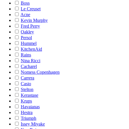
Boss
Le Creuset
Acne
Kevin Murphy
Fred Perry
Oakley
Persol
Hummel
KitchenAid
Rains
Nina Ricci
Cacharel
Nomess Copenhagen
Carrera
Casio
Stelton
Kerastase
Krups
Havaianas
Hestra
Triumph
Issey Miyake