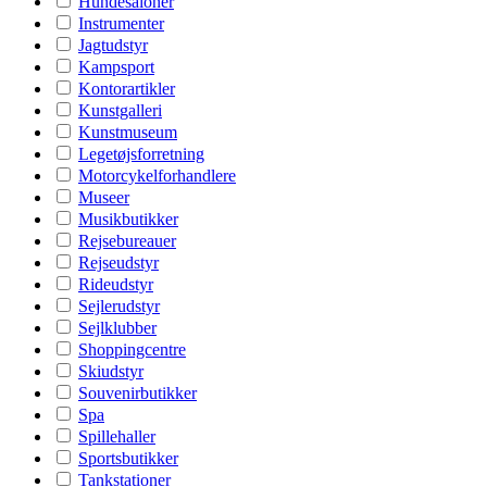
Hundesaloner
Instrumenter
Jagtudstyr
Kampsport
Kontorartikler
Kunstgalleri
Kunstmuseum
Legetøjsforretning
Motorcykelforhandlere
Museer
Musikbutikker
Rejsebureauer
Rejseudstyr
Rideudstyr
Sejlerudstyr
Sejlklubber
Shoppingcentre
Skiudstyr
Souvenirbutikker
Spa
Spillehaller
Sportsbutikker
Tankstationer