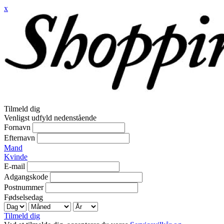
x
Tilmeld dig
Venligst udfyld nedenstående
Fornavn
Efternavn
Mand
Kvinde
E-mail
Adgangskode
Postnummer
Fødselsedag
Tilmeld dig