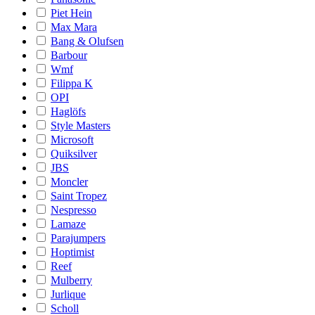
Piet Hein
Max Mara
Bang & Olufsen
Barbour
Wmf
Filippa K
OPI
Haglöfs
Style Masters
Microsoft
Quiksilver
JBS
Moncler
Saint Tropez
Nespresso
Lamaze
Parajumpers
Hoptimist
Reef
Mulberry
Jurlique
Scholl