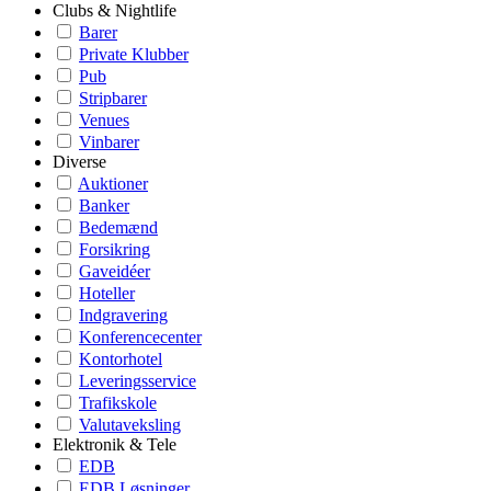
Clubs & Nightlife
Barer
Private Klubber
Pub
Stripbarer
Venues
Vinbarer
Diverse
Auktioner
Banker
Bedemænd
Forsikring
Gaveidéer
Hoteller
Indgravering
Konferencecenter
Kontorhotel
Leveringsservice
Trafikskole
Valutaveksling
Elektronik & Tele
EDB
EDB Løsninger