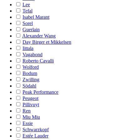
Lee
Tefal
Isabel Marant
Sorel
Guerlain
Alexander Wang
Day Birger et Mikkelsen
Iittala
Vagabond
Roberto Cavalli
Wolford
Bodum
Zwilling
Södahl
Peak Performance
Peugeot
Pillivuyt
Ren
Miu Miu
Essie
Schwarzkopf
Estée Lauder