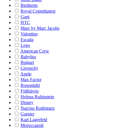
Biotherm
Royal Copenhagen
Gant
HTC
Marc by Marc Jacobs
Valentino
Escada
Lego
American Crew
Babyliss
Bulgari
Givenchy
Apple
Max Factor
Rosendahl
Fjällräven
Helena Rubinstein
Disney
Narciso Rodriguez
Garnier
Karl Lagerfeld
Moroccanoil