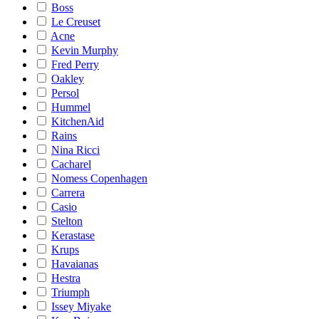
Boss
Le Creuset
Acne
Kevin Murphy
Fred Perry
Oakley
Persol
Hummel
KitchenAid
Rains
Nina Ricci
Cacharel
Nomess Copenhagen
Carrera
Casio
Stelton
Kerastase
Krups
Havaianas
Hestra
Triumph
Issey Miyake