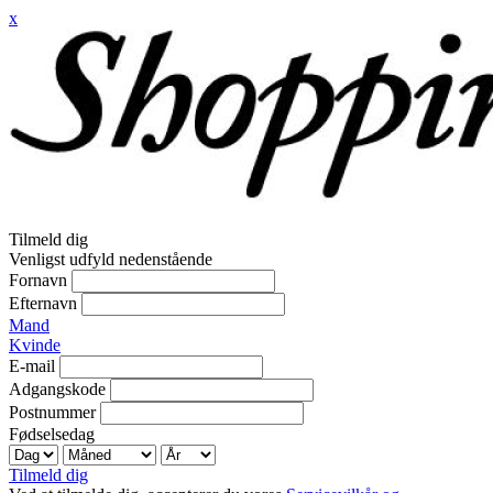
x
Tilmeld dig
Venligst udfyld nedenstående
Fornavn
Efternavn
Mand
Kvinde
E-mail
Adgangskode
Postnummer
Fødselsedag
Tilmeld dig