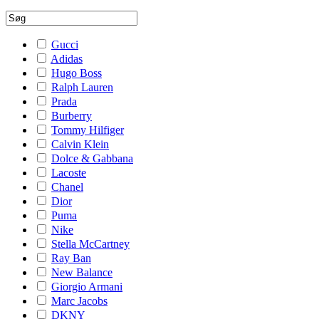
Gucci
Adidas
Hugo Boss
Ralph Lauren
Prada
Burberry
Tommy Hilfiger
Calvin Klein
Dolce & Gabbana
Lacoste
Chanel
Dior
Puma
Nike
Stella McCartney
Ray Ban
New Balance
Giorgio Armani
Marc Jacobs
DKNY