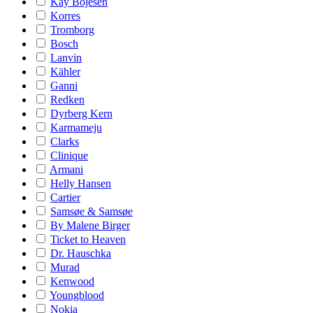
Kay Bojesen
Korres
Tromborg
Bosch
Lanvin
Kähler
Ganni
Redken
Dyrberg Kern
Karmameju
Clarks
Clinique
Armani
Helly Hansen
Cartier
Samsøe & Samsøe
By Malene Birger
Ticket to Heaven
Dr. Hauschka
Murad
Kenwood
Youngblood
Nokia