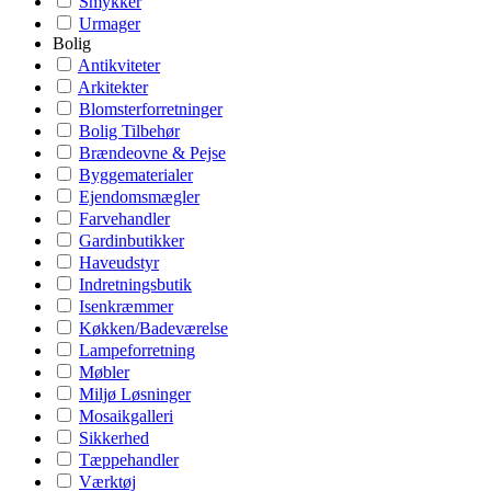
Smykker
Urmager
Bolig
Antikviteter
Arkitekter
Blomsterforretninger
Bolig Tilbehør
Brændeovne & Pejse
Byggematerialer
Ejendomsmægler
Farvehandler
Gardinbutikker
Haveudstyr
Indretningsbutik
Isenkræmmer
Køkken/Badeværelse
Lampeforretning
Møbler
Miljø Løsninger
Mosaikgalleri
Sikkerhed
Tæppehandler
Værktøj