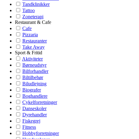
Tandklinikker
Tattoo
Zoneterapi
Restaurant & Cafe
Cafe
Pizzaria
Restauranter
Take Away
Sport & Fritid
Aktiviteter
Børneudstyr
Bilforhandler
Biltilbehør
Biludlejning
Biografer
Boghandlere
Cykelforretninger
Danseskoler
Dyrehandler
Fiskegrej
Fitness
Hobbyforretninger