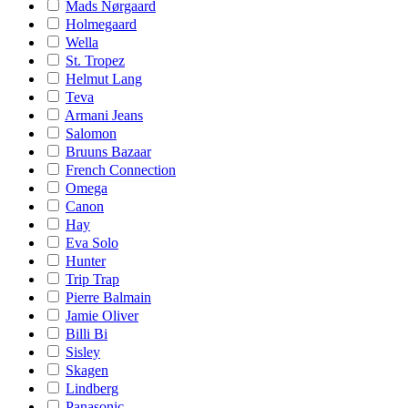
Mads Nørgaard
Holmegaard
Wella
St. Tropez
Helmut Lang
Teva
Armani Jeans
Salomon
Bruuns Bazaar
French Connection
Omega
Canon
Hay
Eva Solo
Hunter
Trip Trap
Pierre Balmain
Jamie Oliver
Billi Bi
Sisley
Skagen
Lindberg
Panasonic