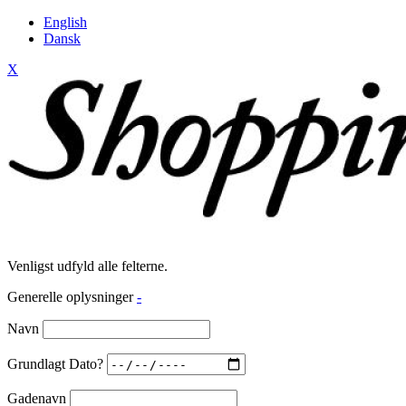
English
Dansk
X
Venligst udfyld alle felterne.
Generelle oplysninger
-
Navn
Grundlagt Dato?
Gadenavn