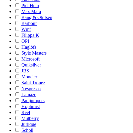
Piet Hein
Max Mara
Bang & Olufsen
Barbour
Wmf
Filippa K
OPI
Haglöfs
Style Masters
Microsoft
Quiksilver
JBS
Moncler
Saint Tropez
Nespresso
Lamaze
Parajumpers
Hoptimist
Reef
Mulberry
Jurlique
Scholl