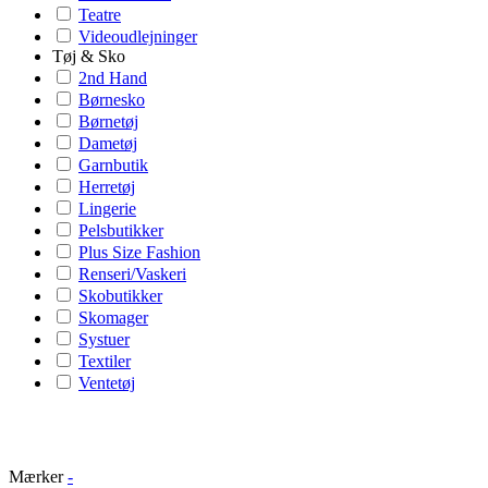
Teatre
Videoudlejninger
Tøj & Sko
2nd Hand
Børnesko
Børnetøj
Dametøj
Garnbutik
Herretøj
Lingerie
Pelsbutikker
Plus Size Fashion
Renseri/Vaskeri
Skobutikker
Skomager
Systuer
Textiler
Ventetøj
Mærker
-