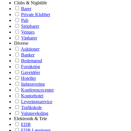
Clubs & Nightlife
Barer
Private Klubber
Pub
Stripbarer
Venues
Vinbarer
Diverse
Auktioner
Banker
Bedemænd
Forsikring
Gaveidéer
Hoteller
Indgravering
Konferencecenter
Kontorhotel
Leveringsservice
Trafikskole
Valutaveksling
Elektronik & Tele
EDB
EDB Løsninger