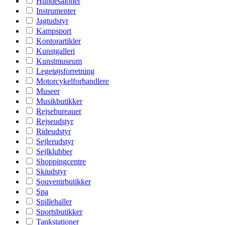
Hundesaloner
Instrumenter
Jagtudstyr
Kampsport
Kontorartikler
Kunstgalleri
Kunstmuseum
Legetøjsforretning
Motorcykelforhandlere
Museer
Musikbutikker
Rejsebureauer
Rejseudstyr
Rideudstyr
Sejlerudstyr
Sejlklubber
Shoppingcentre
Skiudstyr
Souvenirbutikker
Spa
Spillehaller
Sportsbutikker
Tankstationer