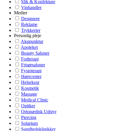
Slik & Konfekture
Vinhandler
Medier
Designere
Reklame
Trykkerier
Personlig pleje
Akupunktur
Apoteker
Beauty Saloner
Fodterapi
Frisørsaloner
Fysioterapi
Hørecenter
Helsekost
Kosmetik
Massage
Medical Clinic
Optiker
Ortopædisk Udstyr
Piercing
Solarium
Sundhedsklinikker