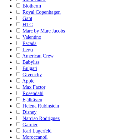
Biotherm
Royal Copenhagen
Gant
HTC
Marc by Marc Jacobs
Valentino
Escada
Lego
American Crew
Babyliss
Bulgari
Givenchy
Apple
Max Factor
Rosendahl
Fjällräven
Helena Rubinstein
Disney
Narciso Rodriguez
Garnier
Karl Lagerfeld
Moroccanoil