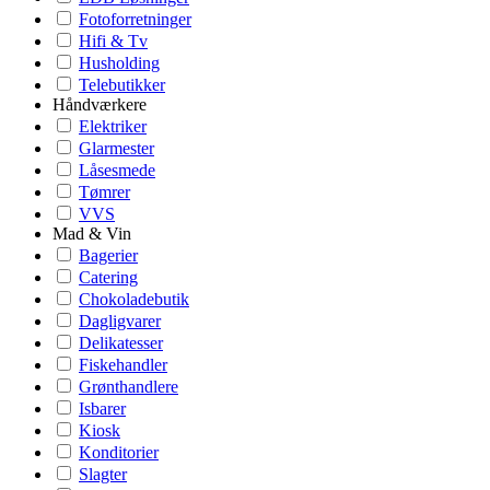
Fotoforretninger
Hifi & Tv
Husholding
Telebutikker
Håndværkere
Elektriker
Glarmester
Låsesmede
Tømrer
VVS
Mad & Vin
Bagerier
Catering
Chokoladebutik
Dagligvarer
Delikatesser
Fiskehandler
Grønthandlere
Isbarer
Kiosk
Konditorier
Slagter