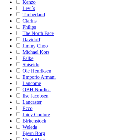
Kenzo
Levi´s
Timberland
Clarins
Philips
The North Face
Davidoff
Jimmy Choo
Michael Kors
Falke
Shiseido
Ole Henriksen
Emporio Armani
Lancome
OBH Nordica
Ilse Jacobsen
Lancaster
Ecco
Juicy Couture
Birkenstock
Weleda
Bjørn Borg
Mont Blanc