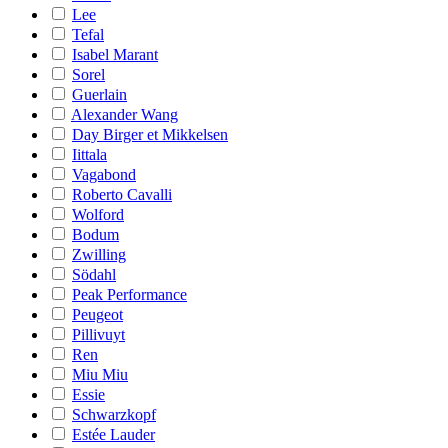
Lee
Tefal
Isabel Marant
Sorel
Guerlain
Alexander Wang
Day Birger et Mikkelsen
Iittala
Vagabond
Roberto Cavalli
Wolford
Bodum
Zwilling
Södahl
Peak Performance
Peugeot
Pillivuyt
Ren
Miu Miu
Essie
Schwarzkopf
Estée Lauder