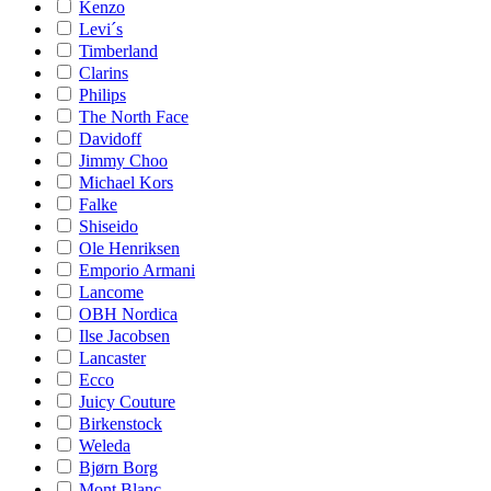
Kenzo
Levi´s
Timberland
Clarins
Philips
The North Face
Davidoff
Jimmy Choo
Michael Kors
Falke
Shiseido
Ole Henriksen
Emporio Armani
Lancome
OBH Nordica
Ilse Jacobsen
Lancaster
Ecco
Juicy Couture
Birkenstock
Weleda
Bjørn Borg
Mont Blanc