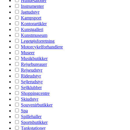
Hundesaloner
Instrumenter
Jagtudstyr
Kampsport
Kontorartikler
Kunstgalleri
Kunstmuseum
Legetøjsforretning
Motorcykelforhandlere
Museer
Musikbutikker
Rejsebureauer
Rejseudstyr
Rideudstyr
Sejlerudstyr
Sejlklubber
Shoppingcentre
Skiudstyr
Souvenirbutikker
Spa
Spillehaller
Sportsbutikker
Tankstationer