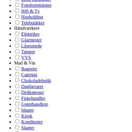
Fotoforretninger
Hifi & Tv
Husholding
Telebutikker
Håndværkere
Elektriker
Glarmester
Låsesmede
Tømrer
VVS
Mad & Vin
Bagerier
Catering
Chokoladebutik
Dagligvarer
Delikatesser
Fiskehandler
Grønthandlere
Isbarer
Kiosk
Konditorier
Slagter