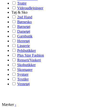
Teatre
Videoudlejninger
Tøj & Sko
2nd Hand
Børnesko
Børnetøj
Dametøj
Garnbutik
Herretøj
Lingerie
Pelsbutikker
Plus Size Fashion
Renseri/Vaskeri
Skobutikker
Skomager
Systuer
Textiler
Ventetøj
Mærker
-