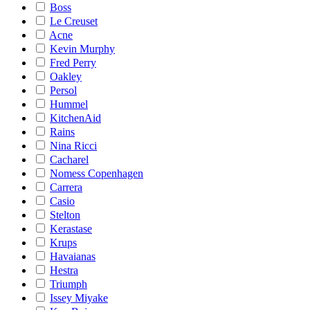
Boss
Le Creuset
Acne
Kevin Murphy
Fred Perry
Oakley
Persol
Hummel
KitchenAid
Rains
Nina Ricci
Cacharel
Nomess Copenhagen
Carrera
Casio
Stelton
Kerastase
Krups
Havaianas
Hestra
Triumph
Issey Miyake