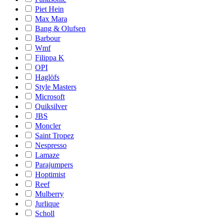
Piet Hein
Max Mara
Bang & Olufsen
Barbour
Wmf
Filippa K
OPI
Haglöfs
Style Masters
Microsoft
Quiksilver
JBS
Moncler
Saint Tropez
Nespresso
Lamaze
Parajumpers
Hoptimist
Reef
Mulberry
Jurlique
Scholl