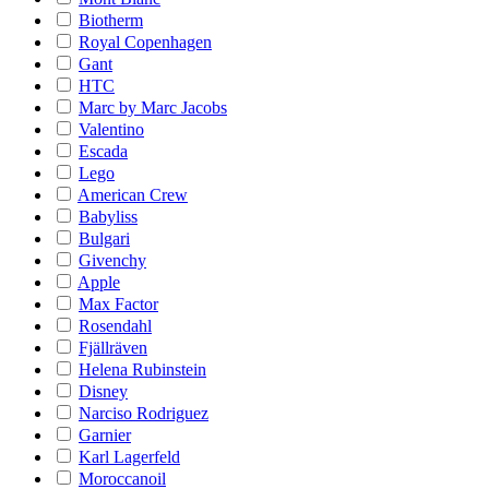
Biotherm
Royal Copenhagen
Gant
HTC
Marc by Marc Jacobs
Valentino
Escada
Lego
American Crew
Babyliss
Bulgari
Givenchy
Apple
Max Factor
Rosendahl
Fjällräven
Helena Rubinstein
Disney
Narciso Rodriguez
Garnier
Karl Lagerfeld
Moroccanoil