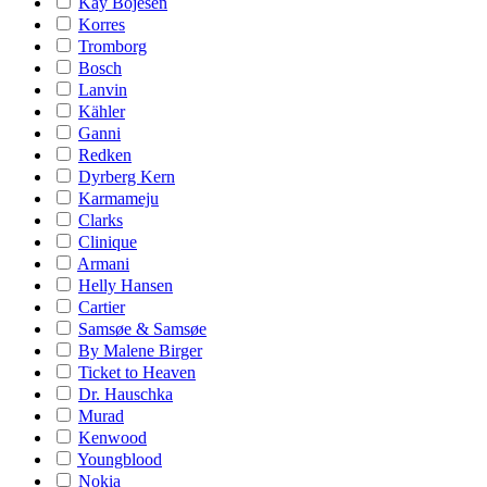
Kay Bojesen
Korres
Tromborg
Bosch
Lanvin
Kähler
Ganni
Redken
Dyrberg Kern
Karmameju
Clarks
Clinique
Armani
Helly Hansen
Cartier
Samsøe & Samsøe
By Malene Birger
Ticket to Heaven
Dr. Hauschka
Murad
Kenwood
Youngblood
Nokia