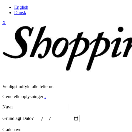
English
Dansk
X
Venligst udfyld alle felterne.
Generelle oplysninger
-
Navn
Grundlagt Dato?
Gadenavn