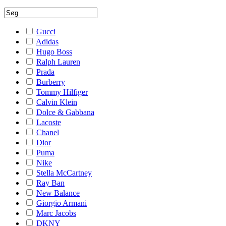
Gucci
Adidas
Hugo Boss
Ralph Lauren
Prada
Burberry
Tommy Hilfiger
Calvin Klein
Dolce & Gabbana
Lacoste
Chanel
Dior
Puma
Nike
Stella McCartney
Ray Ban
New Balance
Giorgio Armani
Marc Jacobs
DKNY