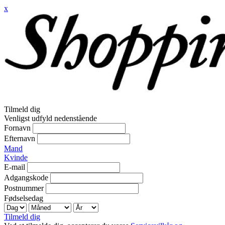
x
Tilmeld dig
Venligst udfyld nedenstående
Fornavn
Efternavn
Mand
Kvinde
E-mail
Adgangskode
Postnummer
Fødselsedag
Tilmeld dig