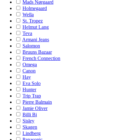
Mads Nørgaard
Holmegaard
Wella
St. Tropez
Helmut Lang
Teva
Armani Jeans
Salomon
Bruuns Bazaar
French Connection
Omega
Canon
Hay
Eva Solo
Hunter
Trip Trap
Pierre Balmain
Jamie Oliver
Billi Bi
Sisley
Skagen
Lindberg
Panasonic