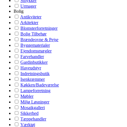
Smykker
Urmager
Bolig
Antikviteter
Arkitekter
Blomsterforretninger
Bolig Tilbehør
Brændeovne & Pejse
Byggematerialer
Ejendomsmægler
Farvehandler
Gardinbutikker
Haveudstyr
Indretningsbutik
Isenkræmmer
Køkken/Badeværelse
Lampeforretning
Møbler
Miljø Løsninger
Mosaikgalleri
Sikkerhed
Tæppehandler
Værktøj