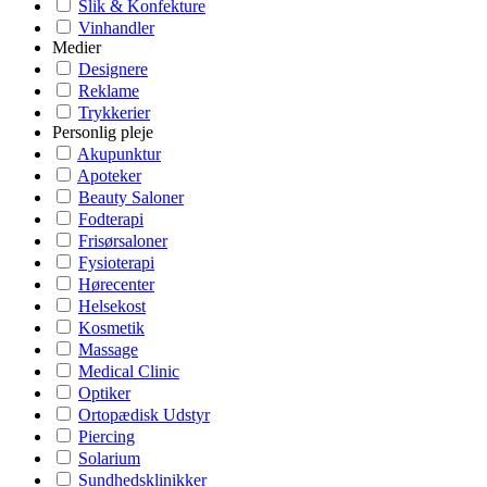
Slik & Konfekture
Vinhandler
Medier
Designere
Reklame
Trykkerier
Personlig pleje
Akupunktur
Apoteker
Beauty Saloner
Fodterapi
Frisørsaloner
Fysioterapi
Hørecenter
Helsekost
Kosmetik
Massage
Medical Clinic
Optiker
Ortopædisk Udstyr
Piercing
Solarium
Sundhedsklinikker