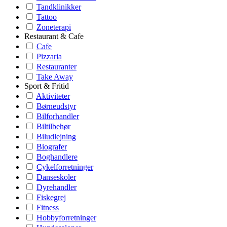
Tandklinikker
Tattoo
Zoneterapi
Restaurant & Cafe
Cafe
Pizzaria
Restauranter
Take Away
Sport & Fritid
Aktiviteter
Børneudstyr
Bilforhandler
Biltilbehør
Biludlejning
Biografer
Boghandlere
Cykelforretninger
Danseskoler
Dyrehandler
Fiskegrej
Fitness
Hobbyforretninger