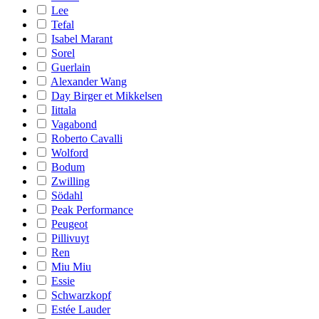
Lee
Tefal
Isabel Marant
Sorel
Guerlain
Alexander Wang
Day Birger et Mikkelsen
Iittala
Vagabond
Roberto Cavalli
Wolford
Bodum
Zwilling
Södahl
Peak Performance
Peugeot
Pillivuyt
Ren
Miu Miu
Essie
Schwarzkopf
Estée Lauder