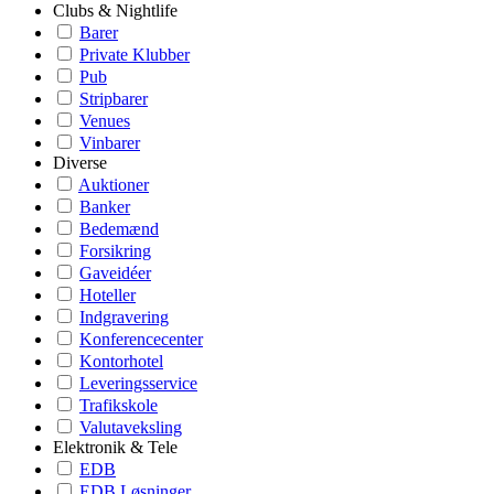
Clubs & Nightlife
Barer
Private Klubber
Pub
Stripbarer
Venues
Vinbarer
Diverse
Auktioner
Banker
Bedemænd
Forsikring
Gaveidéer
Hoteller
Indgravering
Konferencecenter
Kontorhotel
Leveringsservice
Trafikskole
Valutaveksling
Elektronik & Tele
EDB
EDB Løsninger