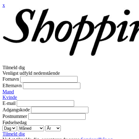
x
Tilmeld dig
Venligst udfyld nedenstående
Fornavn
Efternavn
Mand
Kvinde
E-mail
Adgangskode
Postnummer
Fødselsedag
Tilmeld dig