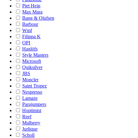
Piet Hein
Max Mara
Bang & Olufsen
Barbour
Wmf
Filippa K
OPI
Haglöfs
Style Masters
Microsoft
Quiksilver
JBS
Moncler
Saint Tropez
Nespresso
Lamaze
Parajumpers
Hoptimist
Reef
Mulberry
Jurlique
Scholl