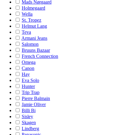
Mads Nørgaard
Holmegaard
Wella
St. Tropez
Helmut Lang
Teva
Armani Jeans
Salomon
Bruuns Bazaar
French Connection
Omega
Canon
Hay
Eva Solo
Hunter
Trip Trap
Pierre Balmain
Jamie Oliver
Billi Bi
Sisley
Skagen
Lindberg
Panasonic