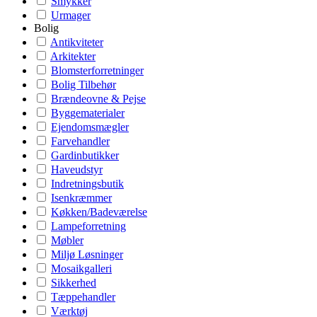
Smykker
Urmager
Bolig
Antikviteter
Arkitekter
Blomsterforretninger
Bolig Tilbehør
Brændeovne & Pejse
Byggematerialer
Ejendomsmægler
Farvehandler
Gardinbutikker
Haveudstyr
Indretningsbutik
Isenkræmmer
Køkken/Badeværelse
Lampeforretning
Møbler
Miljø Løsninger
Mosaikgalleri
Sikkerhed
Tæppehandler
Værktøj