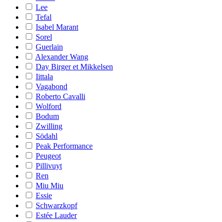
Lee
Tefal
Isabel Marant
Sorel
Guerlain
Alexander Wang
Day Birger et Mikkelsen
Iittala
Vagabond
Roberto Cavalli
Wolford
Bodum
Zwilling
Södahl
Peak Performance
Peugeot
Pillivuyt
Ren
Miu Miu
Essie
Schwarzkopf
Estée Lauder