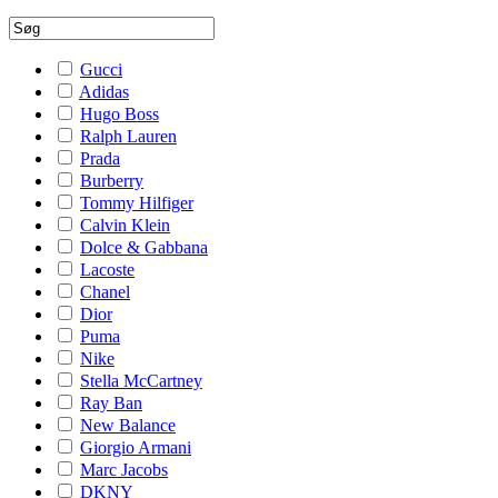
Gucci
Adidas
Hugo Boss
Ralph Lauren
Prada
Burberry
Tommy Hilfiger
Calvin Klein
Dolce & Gabbana
Lacoste
Chanel
Dior
Puma
Nike
Stella McCartney
Ray Ban
New Balance
Giorgio Armani
Marc Jacobs
DKNY