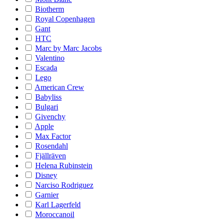
Biotherm
Royal Copenhagen
Gant
HTC
Marc by Marc Jacobs
Valentino
Escada
Lego
American Crew
Babyliss
Bulgari
Givenchy
Apple
Max Factor
Rosendahl
Fjällräven
Helena Rubinstein
Disney
Narciso Rodriguez
Garnier
Karl Lagerfeld
Moroccanoil