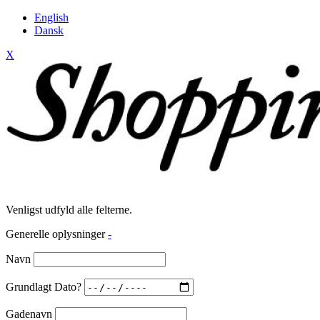
English
Dansk
X
Venligst udfyld alle felterne.
Generelle oplysninger
-
Navn
Grundlagt Dato?
Gadenavn