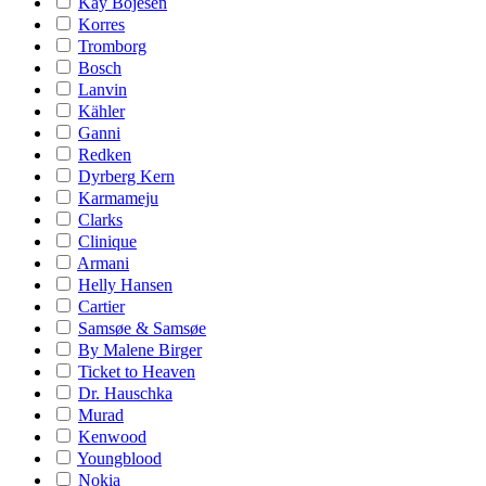
Kay Bojesen
Korres
Tromborg
Bosch
Lanvin
Kähler
Ganni
Redken
Dyrberg Kern
Karmameju
Clarks
Clinique
Armani
Helly Hansen
Cartier
Samsøe & Samsøe
By Malene Birger
Ticket to Heaven
Dr. Hauschka
Murad
Kenwood
Youngblood
Nokia