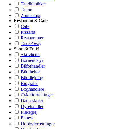
Tandklinikker
Tattoo
Zoneterapi
Restaurant & Cafe
Cafe
Pizzaria
Restauranter
Take Away
Sport & Fritid
Aktiviteter
Børneudstyr
Bilforhandler
Biltilbehør
Biludlejning
Biografer
Boghandlere
Cykelforretninger
Danseskoler
Dyrehandler
Fiskegrej
Fitness
Hobbyforretninger