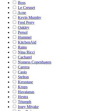
Boss
Le Creuset
Acne
Kevin Murphy
Fred Perry
Oakley
Persol
Hummel
KitchenAid
Rains
Nina Ricci
Cacharel
Nomess Copenhagen
Carrera
Casio
Stelton
Kerastase
Krups
Havaianas
Hestra
Triumph
Issey Miyake