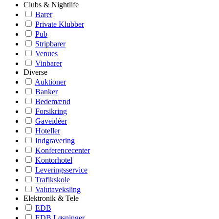
Clubs & Nightlife
Barer
Private Klubber
Pub
Stripbarer
Venues
Vinbarer
Diverse
Auktioner
Banker
Bedemænd
Forsikring
Gaveidéer
Hoteller
Indgravering
Konferencecenter
Kontorhotel
Leveringsservice
Trafikskole
Valutaveksling
Elektronik & Tele
EDB
EDB Løsninger