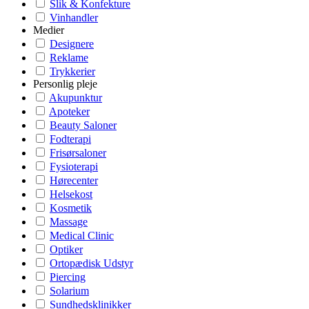
Slik & Konfekture
Vinhandler
Medier
Designere
Reklame
Trykkerier
Personlig pleje
Akupunktur
Apoteker
Beauty Saloner
Fodterapi
Frisørsaloner
Fysioterapi
Hørecenter
Helsekost
Kosmetik
Massage
Medical Clinic
Optiker
Ortopædisk Udstyr
Piercing
Solarium
Sundhedsklinikker