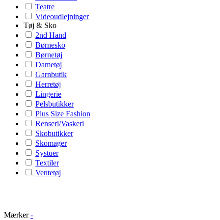
Teatre
Videoudlejninger
Tøj & Sko
2nd Hand
Børnesko
Børnetøj
Dametøj
Garnbutik
Herretøj
Lingerie
Pelsbutikker
Plus Size Fashion
Renseri/Vaskeri
Skobutikker
Skomager
Systuer
Textiler
Ventetøj
Mærker
-