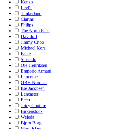
Kenzo
Levi´s
Timberland
Clarins
Philips
The North Face
Davidoff
Jimmy Choo
Michael Kors
Falke
Shiseido
Ole Henriksen
Emporio Armani
Lancome
OBH Nordica
Ilse Jacobsen
Lancaster
Ecco
Juicy Couture
Birkenstock
Weleda
Bjørn Borg
Mont Blanc