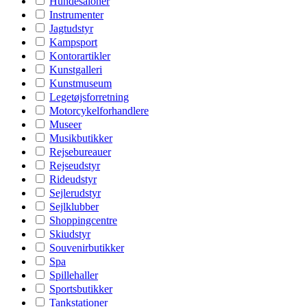
Hundesaloner
Instrumenter
Jagtudstyr
Kampsport
Kontorartikler
Kunstgalleri
Kunstmuseum
Legetøjsforretning
Motorcykelforhandlere
Museer
Musikbutikker
Rejsebureauer
Rejseudstyr
Rideudstyr
Sejlerudstyr
Sejlklubber
Shoppingcentre
Skiudstyr
Souvenirbutikker
Spa
Spillehaller
Sportsbutikker
Tankstationer