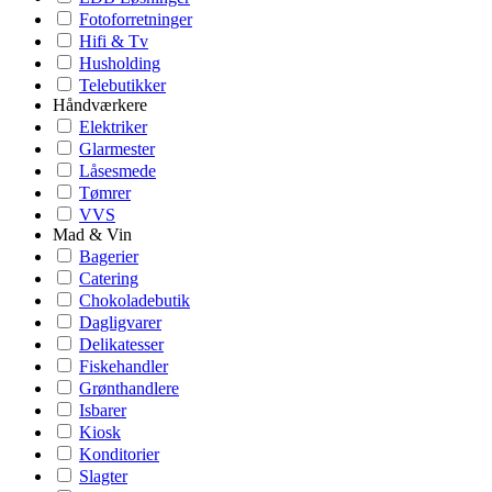
Fotoforretninger
Hifi & Tv
Husholding
Telebutikker
Håndværkere
Elektriker
Glarmester
Låsesmede
Tømrer
VVS
Mad & Vin
Bagerier
Catering
Chokoladebutik
Dagligvarer
Delikatesser
Fiskehandler
Grønthandlere
Isbarer
Kiosk
Konditorier
Slagter