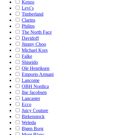
Kenzo
Levi´s
Timberland
Clarins
Philips
The North Face
Davidoff
Jimmy Choo
Michael Kors
Falke
Shiseido
Ole Henriksen
Emporio Armani
Lancome
OBH Nordica
Ilse Jacobsen
Lancaster
Ecco
Juicy Couture
Birkenstock
Weleda
Bjørn Borg
Mont Blanc