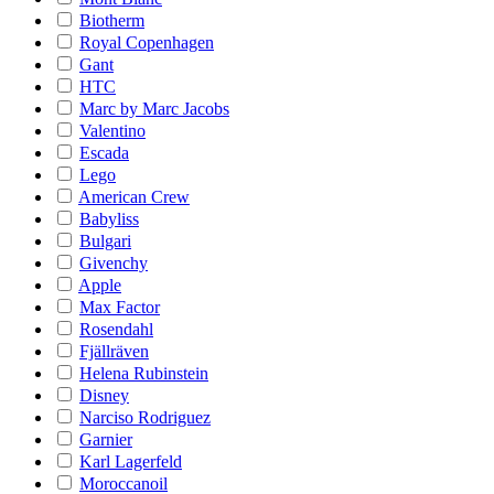
Biotherm
Royal Copenhagen
Gant
HTC
Marc by Marc Jacobs
Valentino
Escada
Lego
American Crew
Babyliss
Bulgari
Givenchy
Apple
Max Factor
Rosendahl
Fjällräven
Helena Rubinstein
Disney
Narciso Rodriguez
Garnier
Karl Lagerfeld
Moroccanoil