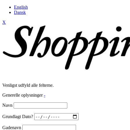
English
Dansk
X
Venligst udfyld alle felterne.
Generelle oplysninger
-
Navn
Grundlagt Dato?
Gadenavn