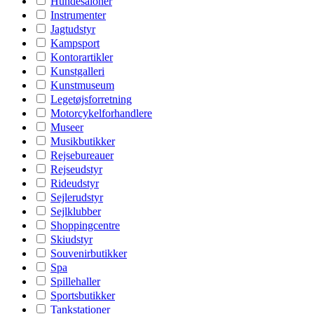
Hundesaloner
Instrumenter
Jagtudstyr
Kampsport
Kontorartikler
Kunstgalleri
Kunstmuseum
Legetøjsforretning
Motorcykelforhandlere
Museer
Musikbutikker
Rejsebureauer
Rejseudstyr
Rideudstyr
Sejlerudstyr
Sejlklubber
Shoppingcentre
Skiudstyr
Souvenirbutikker
Spa
Spillehaller
Sportsbutikker
Tankstationer