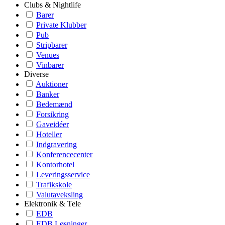
Clubs & Nightlife
Barer
Private Klubber
Pub
Stripbarer
Venues
Vinbarer
Diverse
Auktioner
Banker
Bedemænd
Forsikring
Gaveidéer
Hoteller
Indgravering
Konferencecenter
Kontorhotel
Leveringsservice
Trafikskole
Valutaveksling
Elektronik & Tele
EDB
EDB Løsninger