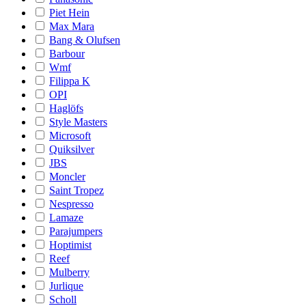
Piet Hein
Max Mara
Bang & Olufsen
Barbour
Wmf
Filippa K
OPI
Haglöfs
Style Masters
Microsoft
Quiksilver
JBS
Moncler
Saint Tropez
Nespresso
Lamaze
Parajumpers
Hoptimist
Reef
Mulberry
Jurlique
Scholl