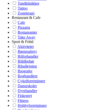
Tandklinikker
Tattoo
Zoneterapi
Restaurant & Cafe
Cafe
Pizzaria
Restauranter
Take Away
Sport & Fritid
Aktiviteter
Børneudstyr
Bilforhandler
Biltilbehør
Biludlejning
Biografer
Boghandlere
Cykelforretninger
Danseskoler
Dyrehandler
Fiskegrej
Fitness
Hobbyforretninger