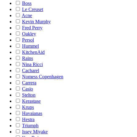
Boss
Le Creuset
Acne
Kevin Murphy
Fred Perry
Oakley
Persol
Hummel
KitchenAid
Rains
Nina Ricci
Cacharel
Nomess Copenhagen
Carrera
Casio
Stelton
Kerastase
Krups
Havaianas
Hestra
Triumph
Issey Miyake