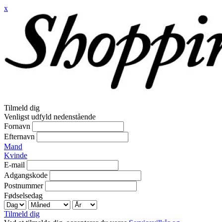
x
Tilmeld dig
Venligst udfyld nedenstående
Fornavn
Efternavn
Mand
Kvinde
E-mail
Adgangskode
Postnummer
Fødselsedag
Tilmeld dig