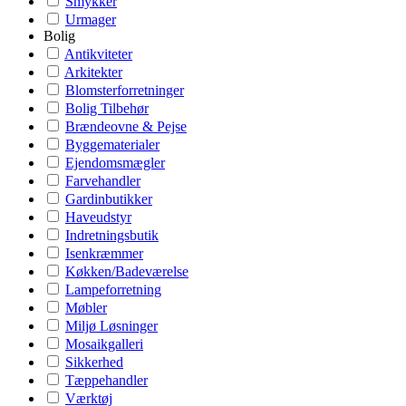
Smykker
Urmager
Bolig
Antikviteter
Arkitekter
Blomsterforretninger
Bolig Tilbehør
Brændeovne & Pejse
Byggematerialer
Ejendomsmægler
Farvehandler
Gardinbutikker
Haveudstyr
Indretningsbutik
Isenkræmmer
Køkken/Badeværelse
Lampeforretning
Møbler
Miljø Løsninger
Mosaikgalleri
Sikkerhed
Tæppehandler
Værktøj