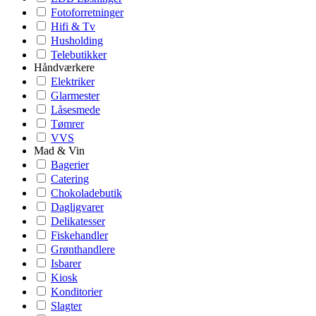
Fotoforretninger
Hifi & Tv
Husholding
Telebutikker
Håndværkere
Elektriker
Glarmester
Låsesmede
Tømrer
VVS
Mad & Vin
Bagerier
Catering
Chokoladebutik
Dagligvarer
Delikatesser
Fiskehandler
Grønthandlere
Isbarer
Kiosk
Konditorier
Slagter