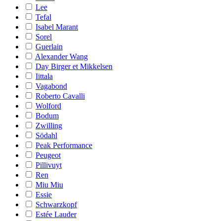
Lee
Tefal
Isabel Marant
Sorel
Guerlain
Alexander Wang
Day Birger et Mikkelsen
Iittala
Vagabond
Roberto Cavalli
Wolford
Bodum
Zwilling
Södahl
Peak Performance
Peugeot
Pillivuyt
Ren
Miu Miu
Essie
Schwarzkopf
Estée Lauder