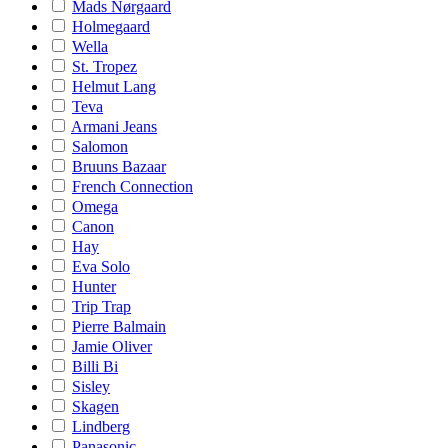
Mads Nørgaard
Holmegaard
Wella
St. Tropez
Helmut Lang
Teva
Armani Jeans
Salomon
Bruuns Bazaar
French Connection
Omega
Canon
Hay
Eva Solo
Hunter
Trip Trap
Pierre Balmain
Jamie Oliver
Billi Bi
Sisley
Skagen
Lindberg
Panasonic