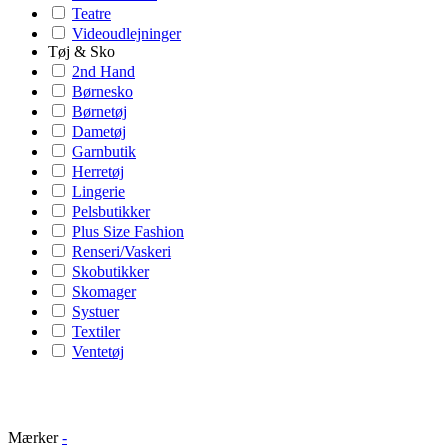
Teatre
Videoudlejninger
Tøj & Sko
2nd Hand
Børnesko
Børnetøj
Dametøj
Garnbutik
Herretøj
Lingerie
Pelsbutikker
Plus Size Fashion
Renseri/Vaskeri
Skobutikker
Skomager
Systuer
Textiler
Ventetøj
Mærker
-