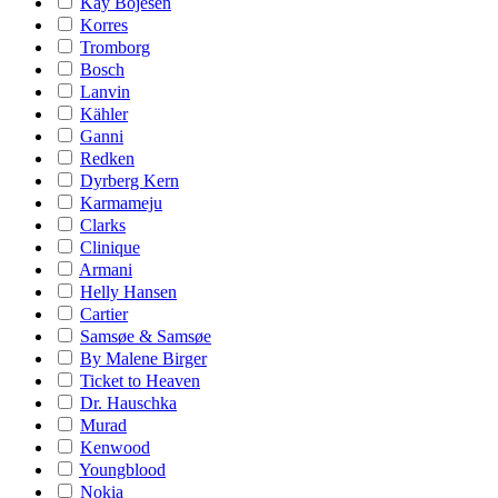
Kay Bojesen
Korres
Tromborg
Bosch
Lanvin
Kähler
Ganni
Redken
Dyrberg Kern
Karmameju
Clarks
Clinique
Armani
Helly Hansen
Cartier
Samsøe & Samsøe
By Malene Birger
Ticket to Heaven
Dr. Hauschka
Murad
Kenwood
Youngblood
Nokia