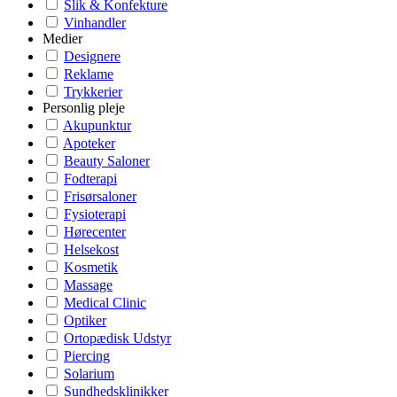
Slik & Konfekture
Vinhandler
Medier
Designere
Reklame
Trykkerier
Personlig pleje
Akupunktur
Apoteker
Beauty Saloner
Fodterapi
Frisørsaloner
Fysioterapi
Hørecenter
Helsekost
Kosmetik
Massage
Medical Clinic
Optiker
Ortopædisk Udstyr
Piercing
Solarium
Sundhedsklinikker