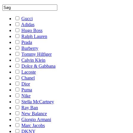
Gucci
Adidas
Hugo Boss
Ralph Lauren
Prada
Burberry
Tommy Hilfiger
Calvin Klein
Dolce & Gabbana
Lacoste
Chanel
Dior
Puma
Nike
Stella McCartney
Ray Ban
New Balance
Giorgio Armani
Marc Jacobs
DKNY