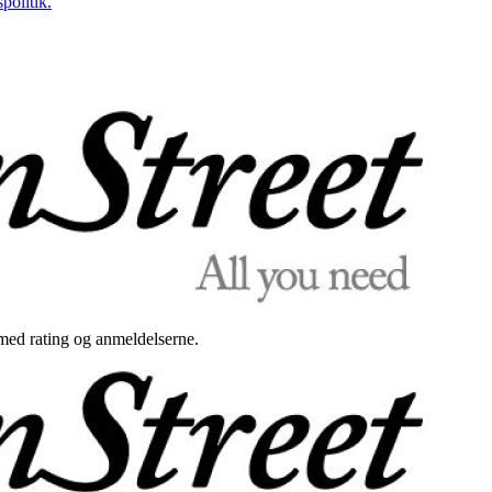
politik.
med rating og anmeldelserne.