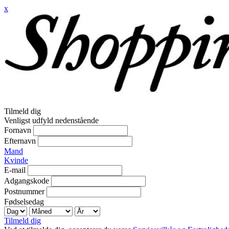
x
Tilmeld dig
Venligst udfyld nedenstående
Fornavn
Efternavn
Mand
Kvinde
E-mail
Adgangskode
Postnummer
Fødselsedag
Tilmeld dig