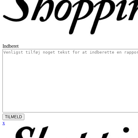
Indberet
TILMELD
x