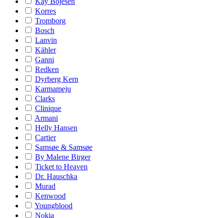
Kay Bojesen
Korres
Tromborg
Bosch
Lanvin
Kähler
Ganni
Redken
Dyrberg Kern
Karmameju
Clarks
Clinique
Armani
Helly Hansen
Cartier
Samsøe & Samsøe
By Malene Birger
Ticket to Heaven
Dr. Hauschka
Murad
Kenwood
Youngblood
Nokia