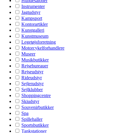
Hundesaloner
Instrumenter
Jagtudstyr
Kampsport
Kontorartikler
Kunstgalleri
Kunstmuseum
Legetøjsforretning
Motorcykelforhandlere
Museer
Musikbutikker
Rejsebureauer
Rejseudstyr
Rideudstyr
Sejlerudstyr
Sejlklubber
Shoppingcentre
Skiudstyr
Souvenirbutikker
Spa
Spillehaller
Sportsbutikker
Tankstationer