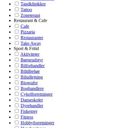
Tandklinikker
Tattoo
Zoneterapi
Restaurant & Cafe
Cafe
Pizzaria
Restauranter
Take Away
Sport & Fritid
Aktiviteter
Børneudstyr
Bilforhandler
Biltilbehør
Biludlejning
Biografer
Boghandlere
Cykelforretninger
Danseskoler
Dyrehandler
Fiskegrej
Fitness
Hobbyforretninger