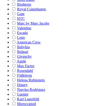
Biotherm
Royal Copenhagen
Gant
HTC
Marc by Marc Jacobs
Valentino
Escada
Lego
American Crew
Babyliss
Bulgari
Givenchy
Apple
Max Factor
Rosendahl
Fjällräven
Helena Rubinstein
Disney
Narciso Rodriguez
Garnier
Karl Lagerfeld
Moroccanoil