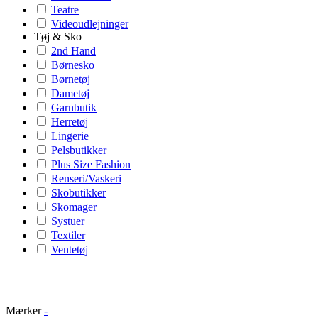
Teatre
Videoudlejninger
Tøj & Sko
2nd Hand
Børnesko
Børnetøj
Dametøj
Garnbutik
Herretøj
Lingerie
Pelsbutikker
Plus Size Fashion
Renseri/Vaskeri
Skobutikker
Skomager
Systuer
Textiler
Ventetøj
Mærker
-