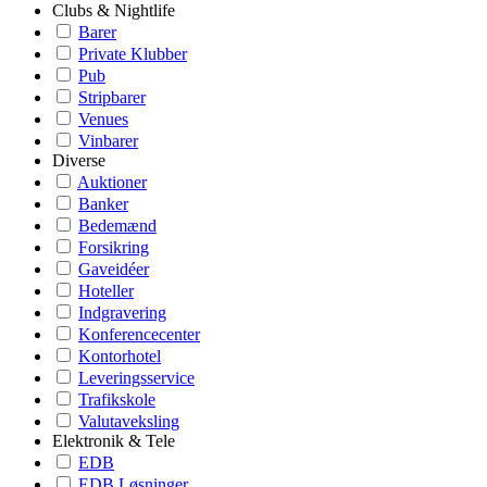
Clubs & Nightlife
Barer
Private Klubber
Pub
Stripbarer
Venues
Vinbarer
Diverse
Auktioner
Banker
Bedemænd
Forsikring
Gaveidéer
Hoteller
Indgravering
Konferencecenter
Kontorhotel
Leveringsservice
Trafikskole
Valutaveksling
Elektronik & Tele
EDB
EDB Løsninger