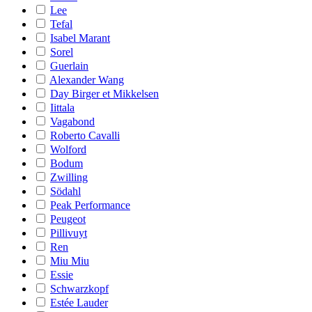
Lee
Tefal
Isabel Marant
Sorel
Guerlain
Alexander Wang
Day Birger et Mikkelsen
Iittala
Vagabond
Roberto Cavalli
Wolford
Bodum
Zwilling
Södahl
Peak Performance
Peugeot
Pillivuyt
Ren
Miu Miu
Essie
Schwarzkopf
Estée Lauder