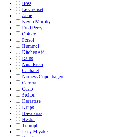
Boss
Le Creuset
Acne
Kevin Murphy
Fred Perry
Oakley
Persol
Hummel
KitchenAid
Rains
Nina Ricci
Cacharel
Nomess Copenhagen
Carrera
Casio
Stelton
Kerastase
Krups
Havaianas
Hestra
Triumph
Issey Miyake