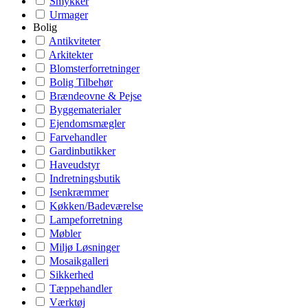
Smykker
Urmager
Bolig
Antikviteter
Arkitekter
Blomsterforretninger
Bolig Tilbehør
Brændeovne & Pejse
Byggematerialer
Ejendomsmægler
Farvehandler
Gardinbutikker
Haveudstyr
Indretningsbutik
Isenkræmmer
Køkken/Badeværelse
Lampeforretning
Møbler
Miljø Løsninger
Mosaikgalleri
Sikkerhed
Tæppehandler
Værktøj