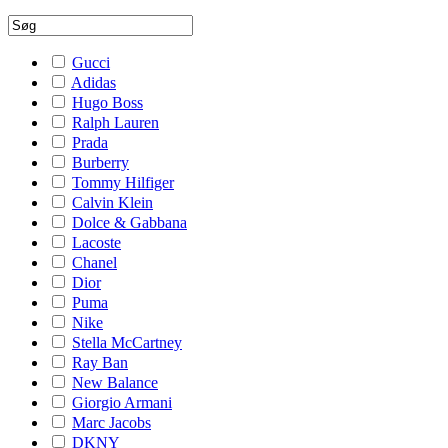
Gucci
Adidas
Hugo Boss
Ralph Lauren
Prada
Burberry
Tommy Hilfiger
Calvin Klein
Dolce & Gabbana
Lacoste
Chanel
Dior
Puma
Nike
Stella McCartney
Ray Ban
New Balance
Giorgio Armani
Marc Jacobs
DKNY