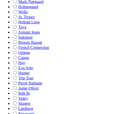
Mads Nørgaard
Holmegaard
Wella
St. Tropez
Helmut Lang
Teva
Armani Jeans
Salomon
Bruuns Bazaar
French Connection
Omega
Canon
Hay
Eva Solo
Hunter
Trip Trap
Pierre Balmain
Jamie Oliver
Billi Bi
Sisley
Skagen
Lindberg
Panasonic