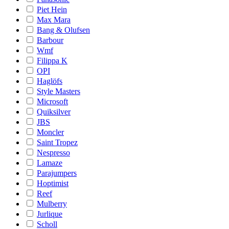
Piet Hein
Max Mara
Bang & Olufsen
Barbour
Wmf
Filippa K
OPI
Haglöfs
Style Masters
Microsoft
Quiksilver
JBS
Moncler
Saint Tropez
Nespresso
Lamaze
Parajumpers
Hoptimist
Reef
Mulberry
Jurlique
Scholl