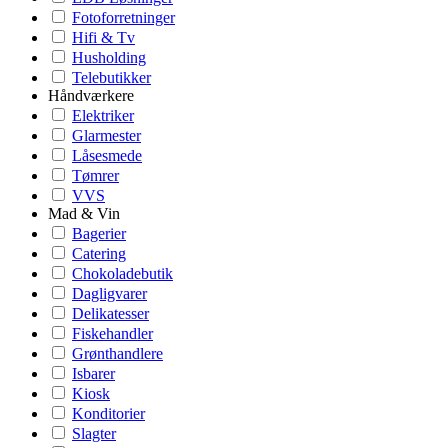
Fotoforretninger
Hifi & Tv
Husholding
Telebutikker
Håndværkere
Elektriker
Glarmester
Låsesmede
Tømrer
VVS
Mad & Vin
Bagerier
Catering
Chokoladebutik
Dagligvarer
Delikatesser
Fiskehandler
Grønthandlere
Isbarer
Kiosk
Konditorier
Slagter