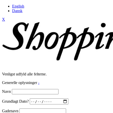
English
Dansk
X
Venligst udfyld alle felterne.
Generelle oplysninger
-
Navn
Grundlagt Dato?
Gadenavn