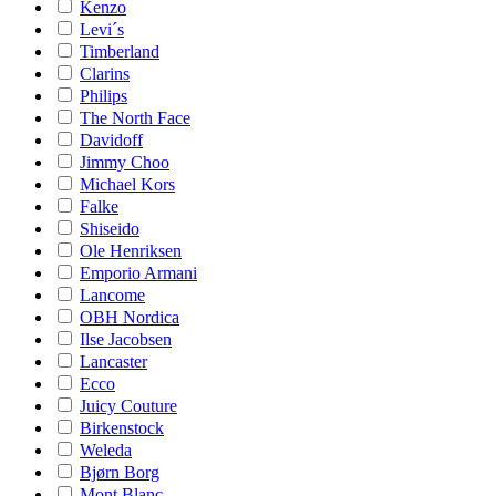
Kenzo
Levi´s
Timberland
Clarins
Philips
The North Face
Davidoff
Jimmy Choo
Michael Kors
Falke
Shiseido
Ole Henriksen
Emporio Armani
Lancome
OBH Nordica
Ilse Jacobsen
Lancaster
Ecco
Juicy Couture
Birkenstock
Weleda
Bjørn Borg
Mont Blanc