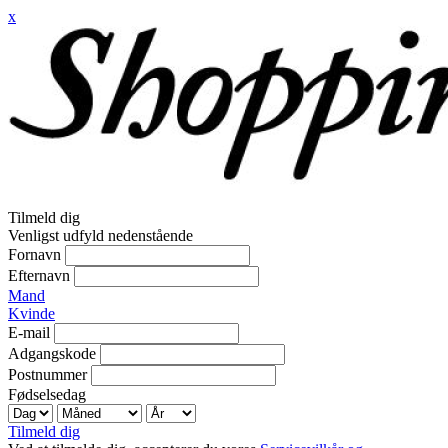
x
Tilmeld dig
Venligst udfyld nedenstående
Fornavn
Efternavn
Mand
Kvinde
E-mail
Adgangskode
Postnummer
Fødselsedag
Tilmeld dig