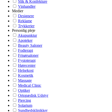
Slik & Konfekture
Vinhandler
Medier
Designere
Reklame
Trykkerier
Personlig pleje
Akupunktur
Apoteker
Beauty Saloner
Fodterapi
Frisørsaloner
Fysioterapi
Hørecenter
Helsekost
Kosmetik
Massage
Medical Clinic
Optiker
Ortopædisk Udstyr
Piercing
Solarium
Sundhedsklinikker