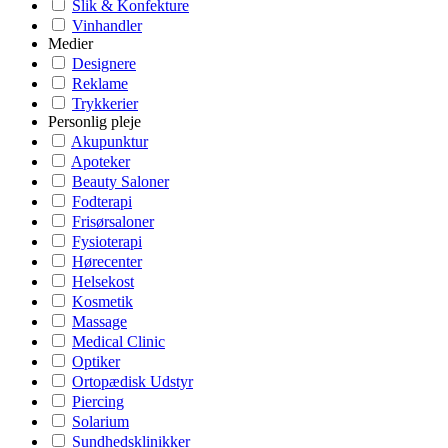
Slik & Konfekture
Vinhandler
Medier
Designere
Reklame
Trykkerier
Personlig pleje
Akupunktur
Apoteker
Beauty Saloner
Fodterapi
Frisørsaloner
Fysioterapi
Hørecenter
Helsekost
Kosmetik
Massage
Medical Clinic
Optiker
Ortopædisk Udstyr
Piercing
Solarium
Sundhedsklinikker