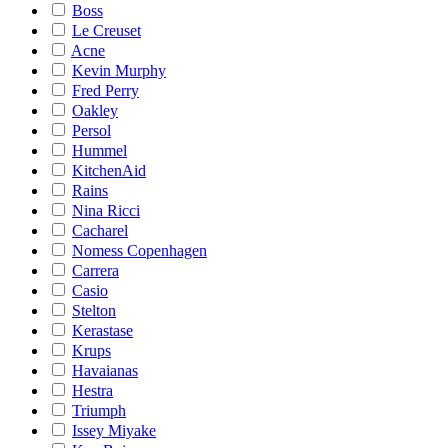
Boss
Le Creuset
Acne
Kevin Murphy
Fred Perry
Oakley
Persol
Hummel
KitchenAid
Rains
Nina Ricci
Cacharel
Nomess Copenhagen
Carrera
Casio
Stelton
Kerastase
Krups
Havaianas
Hestra
Triumph
Issey Miyake