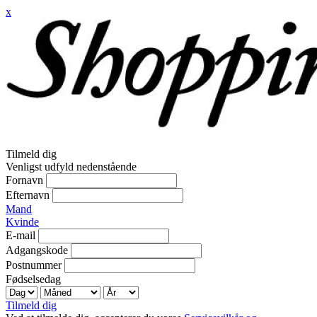
x
Tilmeld dig
Venligst udfyld nedenstående
Fornavn
Efternavn
Mand
Kvinde
E-mail
Adgangskode
Postnummer
Fødselsedag
Tilmeld dig