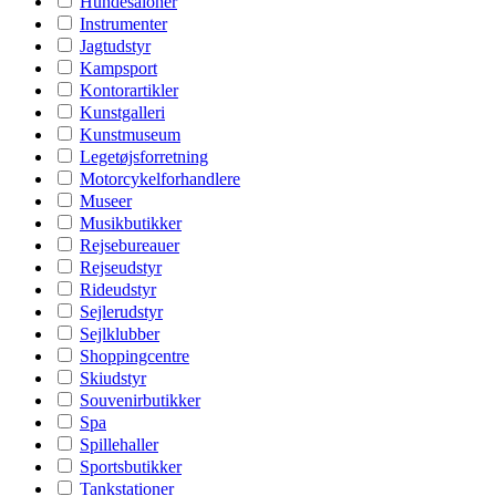
Hundesaloner
Instrumenter
Jagtudstyr
Kampsport
Kontorartikler
Kunstgalleri
Kunstmuseum
Legetøjsforretning
Motorcykelforhandlere
Museer
Musikbutikker
Rejsebureauer
Rejseudstyr
Rideudstyr
Sejlerudstyr
Sejlklubber
Shoppingcentre
Skiudstyr
Souvenirbutikker
Spa
Spillehaller
Sportsbutikker
Tankstationer