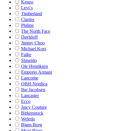
Kenzo
Levi´s
Timberland
Clarins
Philips
The North Face
Davidoff
Jimmy Choo
Michael Kors
Falke
Shiseido
Ole Henriksen
Emporio Armani
Lancome
OBH Nordica
Ilse Jacobsen
Lancaster
Ecco
Juicy Couture
Birkenstock
Weleda
Bjørn Borg
Mont Blanc