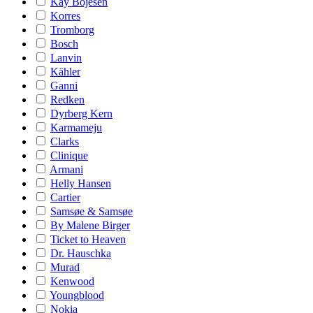
Kay Bojesen
Korres
Tromborg
Bosch
Lanvin
Kähler
Ganni
Redken
Dyrberg Kern
Karmameju
Clarks
Clinique
Armani
Helly Hansen
Cartier
Samsøe & Samsøe
By Malene Birger
Ticket to Heaven
Dr. Hauschka
Murad
Kenwood
Youngblood
Nokia