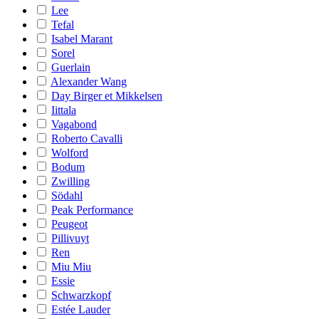
Lee
Tefal
Isabel Marant
Sorel
Guerlain
Alexander Wang
Day Birger et Mikkelsen
Iittala
Vagabond
Roberto Cavalli
Wolford
Bodum
Zwilling
Södahl
Peak Performance
Peugeot
Pillivuyt
Ren
Miu Miu
Essie
Schwarzkopf
Estée Lauder