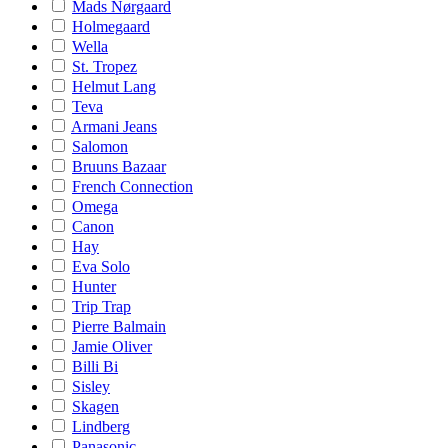
Mads Nørgaard
Holmegaard
Wella
St. Tropez
Helmut Lang
Teva
Armani Jeans
Salomon
Bruuns Bazaar
French Connection
Omega
Canon
Hay
Eva Solo
Hunter
Trip Trap
Pierre Balmain
Jamie Oliver
Billi Bi
Sisley
Skagen
Lindberg
Panasonic