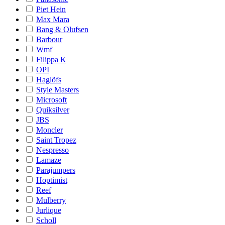
Piet Hein
Max Mara
Bang & Olufsen
Barbour
Wmf
Filippa K
OPI
Haglöfs
Style Masters
Microsoft
Quiksilver
JBS
Moncler
Saint Tropez
Nespresso
Lamaze
Parajumpers
Hoptimist
Reef
Mulberry
Jurlique
Scholl