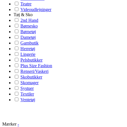
Teatre
Videoudlejninger
Tøj & Sko
2nd Hand
Børnesko
Børnetøj
Dametøj
Garnbutik
Herretøj
Lingerie
Pelsbutikker
Plus Size Fashion
Renseri/Vaskeri
Skobutikker
Skomager
Systuer
Textiler
Ventetøj
Mærker
-