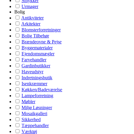
Smykker
Urmager
Bolig
Antikviteter
Arkitekter
Blomsterforretninger
Bolig Tilbehør
Brændeovne & Pejse
Byggematerialer
Ejendomsmægler
Farvehandler
Gardinbutikker
Haveudstyr
Indretningsbutik
Isenkræmmer
Køkken/Badeværelse
Lampeforretning
Møbler
Miljø Løsninger
Mosaikgalleri
Sikkerhed
Tæppehandler
Værktøj