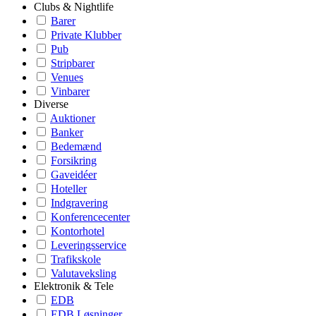
Clubs & Nightlife
Barer
Private Klubber
Pub
Stripbarer
Venues
Vinbarer
Diverse
Auktioner
Banker
Bedemænd
Forsikring
Gaveidéer
Hoteller
Indgravering
Konferencecenter
Kontorhotel
Leveringsservice
Trafikskole
Valutaveksling
Elektronik & Tele
EDB
EDB Løsninger