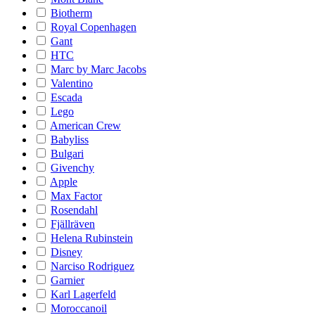
Biotherm
Royal Copenhagen
Gant
HTC
Marc by Marc Jacobs
Valentino
Escada
Lego
American Crew
Babyliss
Bulgari
Givenchy
Apple
Max Factor
Rosendahl
Fjällräven
Helena Rubinstein
Disney
Narciso Rodriguez
Garnier
Karl Lagerfeld
Moroccanoil