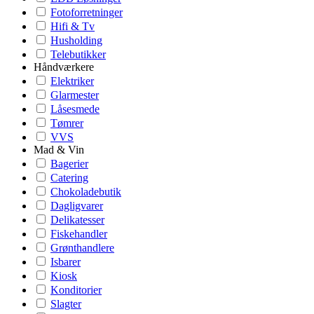
Fotoforretninger
Hifi & Tv
Husholding
Telebutikker
Håndværkere
Elektriker
Glarmester
Låsesmede
Tømrer
VVS
Mad & Vin
Bagerier
Catering
Chokoladebutik
Dagligvarer
Delikatesser
Fiskehandler
Grønthandlere
Isbarer
Kiosk
Konditorier
Slagter