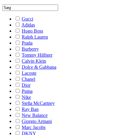
Gucci
Adidas
Hugo Boss
Ralph Lauren
Prada
Burberry
Tommy Hilfiger
Calvin Klein
Dolce & Gabbana
Lacoste
Chanel
Dior
Puma
Nike
Stella McCartney
Ray Ban
New Balance
Giorgio Armani
Marc Jacobs
DKNY