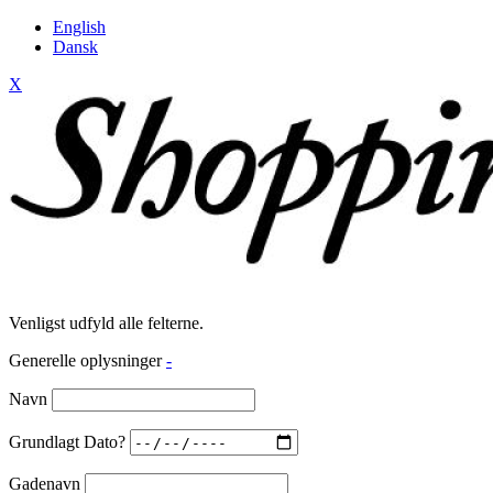
English
Dansk
X
Venligst udfyld alle felterne.
Generelle oplysninger
-
Navn
Grundlagt Dato?
Gadenavn