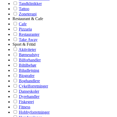
Tandklinikker
Tattoo
Zoneterapi
Restaurant & Cafe
Cafe
Pizzaria
Restauranter
Take Away
Sport & Fritid
Aktiviteter
Børneudstyr
Bilforhandler
Biltilbehør
Biludlejning
Biografer
Boghandlere
Cykelforretninger
Danseskoler
Dyrehandler
Fiskegrej
Fitness
Hobbyforretninger