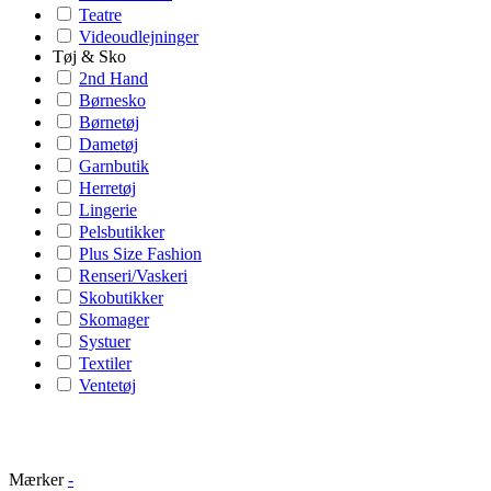
Teatre
Videoudlejninger
Tøj & Sko
2nd Hand
Børnesko
Børnetøj
Dametøj
Garnbutik
Herretøj
Lingerie
Pelsbutikker
Plus Size Fashion
Renseri/Vaskeri
Skobutikker
Skomager
Systuer
Textiler
Ventetøj
Mærker
-