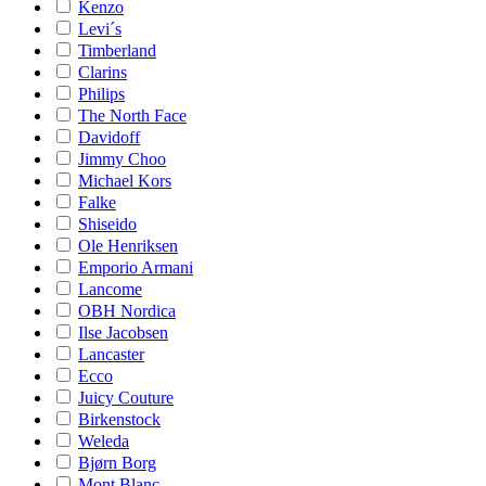
Kenzo
Levi´s
Timberland
Clarins
Philips
The North Face
Davidoff
Jimmy Choo
Michael Kors
Falke
Shiseido
Ole Henriksen
Emporio Armani
Lancome
OBH Nordica
Ilse Jacobsen
Lancaster
Ecco
Juicy Couture
Birkenstock
Weleda
Bjørn Borg
Mont Blanc