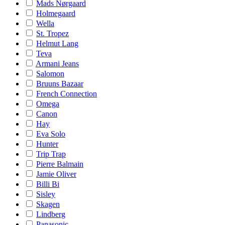
Mads Nørgaard
Holmegaard
Wella
St. Tropez
Helmut Lang
Teva
Armani Jeans
Salomon
Bruuns Bazaar
French Connection
Omega
Canon
Hay
Eva Solo
Hunter
Trip Trap
Pierre Balmain
Jamie Oliver
Billi Bi
Sisley
Skagen
Lindberg
Panasonic