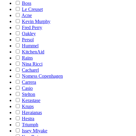
Boss
Le Creuset
Acne
Kevin Murphy
Fred Perry
Oakley
Persol
Hummel
KitchenAid
Rains
Nina Ricci
Cacharel
Nomess Copenhagen
Carrera
Casio
Stelton
Kerastase
Krups
Havaianas
Hestra
Triumph
Issey Miyake