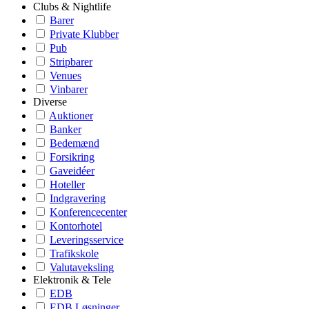
Clubs & Nightlife
Barer
Private Klubber
Pub
Stripbarer
Venues
Vinbarer
Diverse
Auktioner
Banker
Bedemænd
Forsikring
Gaveidéer
Hoteller
Indgravering
Konferencecenter
Kontorhotel
Leveringsservice
Trafikskole
Valutaveksling
Elektronik & Tele
EDB
EDB Løsninger