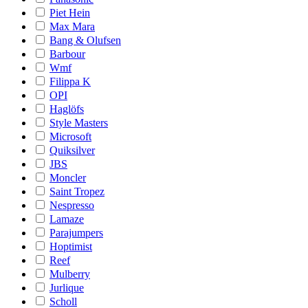
Piet Hein
Max Mara
Bang & Olufsen
Barbour
Wmf
Filippa K
OPI
Haglöfs
Style Masters
Microsoft
Quiksilver
JBS
Moncler
Saint Tropez
Nespresso
Lamaze
Parajumpers
Hoptimist
Reef
Mulberry
Jurlique
Scholl