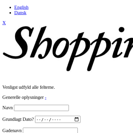
English
Dansk
X
Venligst udfyld alle felterne.
Generelle oplysninger
-
Navn
Grundlagt Dato?
Gadenavn