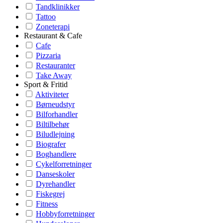
Tandklinikker
Tattoo
Zoneterapi
Restaurant & Cafe
Cafe
Pizzaria
Restauranter
Take Away
Sport & Fritid
Aktiviteter
Børneudstyr
Bilforhandler
Biltilbehør
Biludlejning
Biografer
Boghandlere
Cykelforretninger
Danseskoler
Dyrehandler
Fiskegrej
Fitness
Hobbyforretninger