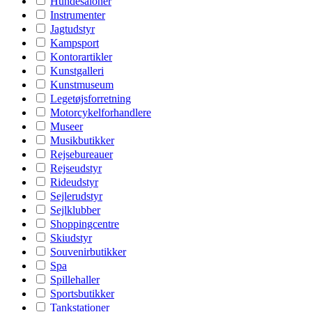
Hundesaloner
Instrumenter
Jagtudstyr
Kampsport
Kontorartikler
Kunstgalleri
Kunstmuseum
Legetøjsforretning
Motorcykelforhandlere
Museer
Musikbutikker
Rejsebureauer
Rejseudstyr
Rideudstyr
Sejlerudstyr
Sejlklubber
Shoppingcentre
Skiudstyr
Souvenirbutikker
Spa
Spillehaller
Sportsbutikker
Tankstationer