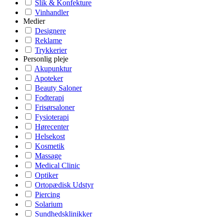
Slik & Konfekture
Vinhandler
Medier
Designere
Reklame
Trykkerier
Personlig pleje
Akupunktur
Apoteker
Beauty Saloner
Fodterapi
Frisørsaloner
Fysioterapi
Hørecenter
Helsekost
Kosmetik
Massage
Medical Clinic
Optiker
Ortopædisk Udstyr
Piercing
Solarium
Sundhedsklinikker