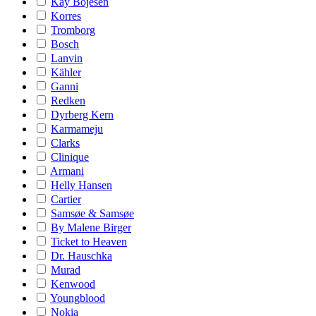
Kay Bojesen
Korres
Tromborg
Bosch
Lanvin
Kähler
Ganni
Redken
Dyrberg Kern
Karmameju
Clarks
Clinique
Armani
Helly Hansen
Cartier
Samsøe & Samsøe
By Malene Birger
Ticket to Heaven
Dr. Hauschka
Murad
Kenwood
Youngblood
Nokia