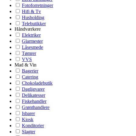
Fotoforretninger
Hifi & Tv
Husholding
Telebutikker
Håndværkere
Elektriker
Glarmester
Låsesmede
Tømrer
VVS
Mad & Vin
Bagerier
Catering
Chokoladebutik
Dagligvarer
Delikatesser
Fiskehandler
Grønthandlere
Isbarer
Kiosk
Konditorier
Slagter