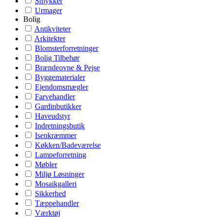
Smykker
Urmager
Bolig
Antikviteter
Arkitekter
Blomsterforretninger
Bolig Tilbehør
Brændeovne & Pejse
Byggematerialer
Ejendomsmægler
Farvehandler
Gardinbutikker
Haveudstyr
Indretningsbutik
Isenkræmmer
Køkken/Badeværelse
Lampeforretning
Møbler
Miljø Løsninger
Mosaikgalleri
Sikkerhed
Tæppehandler
Værktøj