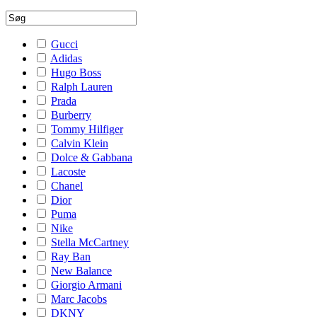
Gucci
Adidas
Hugo Boss
Ralph Lauren
Prada
Burberry
Tommy Hilfiger
Calvin Klein
Dolce & Gabbana
Lacoste
Chanel
Dior
Puma
Nike
Stella McCartney
Ray Ban
New Balance
Giorgio Armani
Marc Jacobs
DKNY