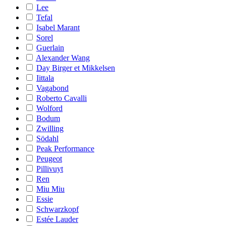
Lee
Tefal
Isabel Marant
Sorel
Guerlain
Alexander Wang
Day Birger et Mikkelsen
Iittala
Vagabond
Roberto Cavalli
Wolford
Bodum
Zwilling
Södahl
Peak Performance
Peugeot
Pillivuyt
Ren
Miu Miu
Essie
Schwarzkopf
Estée Lauder