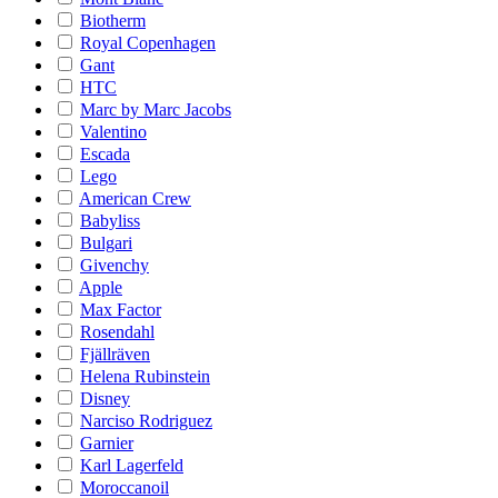
Biotherm
Royal Copenhagen
Gant
HTC
Marc by Marc Jacobs
Valentino
Escada
Lego
American Crew
Babyliss
Bulgari
Givenchy
Apple
Max Factor
Rosendahl
Fjällräven
Helena Rubinstein
Disney
Narciso Rodriguez
Garnier
Karl Lagerfeld
Moroccanoil