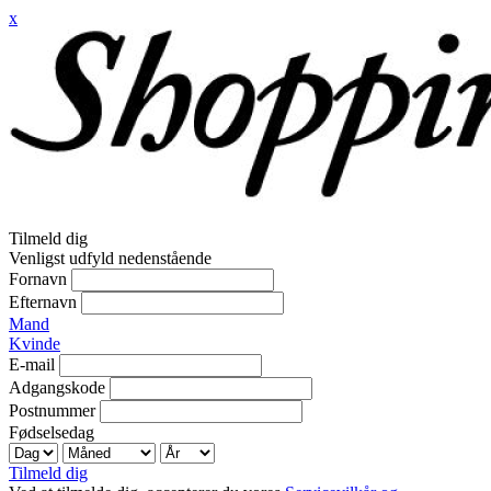
x
Tilmeld dig
Venligst udfyld nedenstående
Fornavn
Efternavn
Mand
Kvinde
E-mail
Adgangskode
Postnummer
Fødselsedag
Tilmeld dig