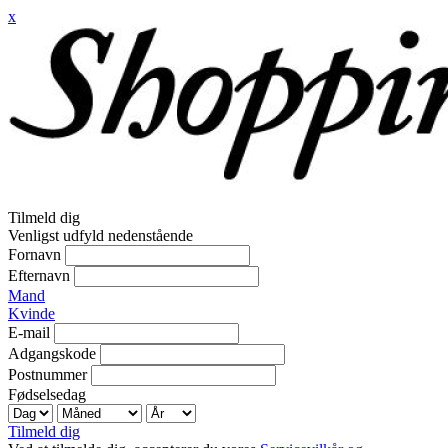
x
Tilmeld dig
Venligst udfyld nedenstående
Fornavn
Efternavn
Mand
Kvinde
E-mail
Adgangskode
Postnummer
Fødselsedag
Tilmeld dig