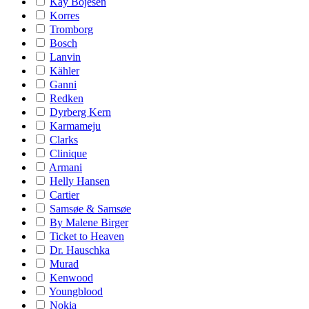
Kay Bojesen
Korres
Tromborg
Bosch
Lanvin
Kähler
Ganni
Redken
Dyrberg Kern
Karmameju
Clarks
Clinique
Armani
Helly Hansen
Cartier
Samsøe & Samsøe
By Malene Birger
Ticket to Heaven
Dr. Hauschka
Murad
Kenwood
Youngblood
Nokia