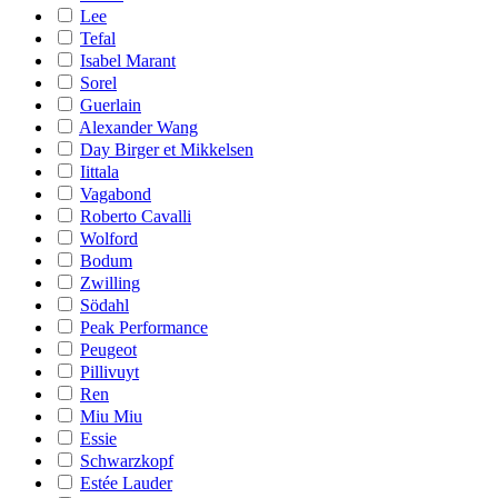
Lee
Tefal
Isabel Marant
Sorel
Guerlain
Alexander Wang
Day Birger et Mikkelsen
Iittala
Vagabond
Roberto Cavalli
Wolford
Bodum
Zwilling
Södahl
Peak Performance
Peugeot
Pillivuyt
Ren
Miu Miu
Essie
Schwarzkopf
Estée Lauder