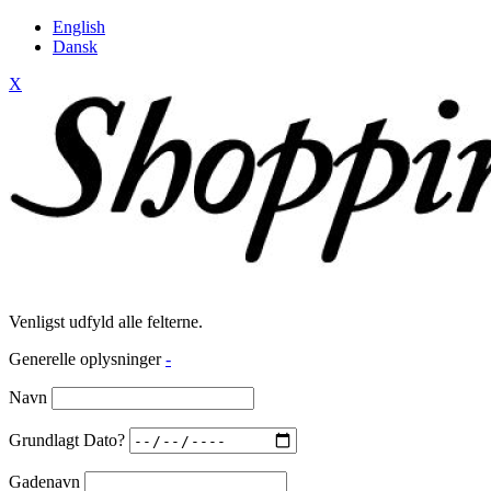
English
Dansk
X
Venligst udfyld alle felterne.
Generelle oplysninger
-
Navn
Grundlagt Dato?
Gadenavn