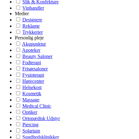
Slik & Konfekture
Vinhandler
Medier
Designere
Reklame
Trykkerier
Personlig pleje
Akupunktur
Apoteker
Beauty Saloner
Fodterapi
Frisørsaloner
Fysioterapi
Hørecenter
Helsekost
Kosmetik
Massage
Medical Clinic
Optiker
Ortopædisk Udstyr
Piercing
Solarium
Sundhedsklinikker