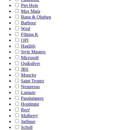
Piet Hein
Max Mara
Bang & Olufsen
Barbour
Wmf
Filippa K
OPI
Haglöfs
Style Masters
Microsoft
Quiksilver
JBS
Moncler
Saint Tropez
Nespresso
Lamaze
Parajumpers
Hoptimist
Reef
Mulberry
Jurlique
Scholl