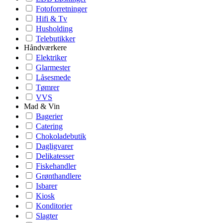
Fotoforretninger
Hifi & Tv
Husholding
Telebutikker
Håndværkere
Elektriker
Glarmester
Låsesmede
Tømrer
VVS
Mad & Vin
Bagerier
Catering
Chokoladebutik
Dagligvarer
Delikatesser
Fiskehandler
Grønthandlere
Isbarer
Kiosk
Konditorier
Slagter