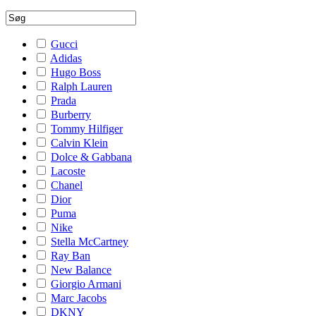
Gucci
Adidas
Hugo Boss
Ralph Lauren
Prada
Burberry
Tommy Hilfiger
Calvin Klein
Dolce & Gabbana
Lacoste
Chanel
Dior
Puma
Nike
Stella McCartney
Ray Ban
New Balance
Giorgio Armani
Marc Jacobs
DKNY