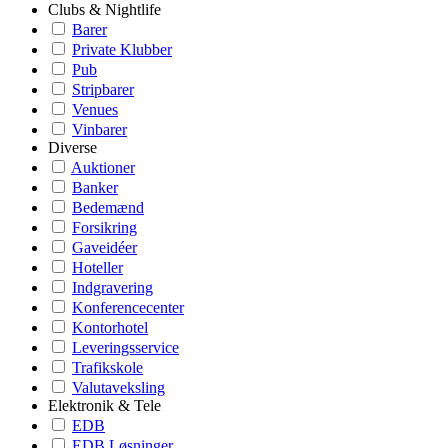
Clubs & Nightlife
Barer
Private Klubber
Pub
Stripbarer
Venues
Vinbarer
Diverse
Auktioner
Banker
Bedemænd
Forsikring
Gaveidéer
Hoteller
Indgravering
Konferencecenter
Kontorhotel
Leveringsservice
Trafikskole
Valutaveksling
Elektronik & Tele
EDB
EDB Løsninger