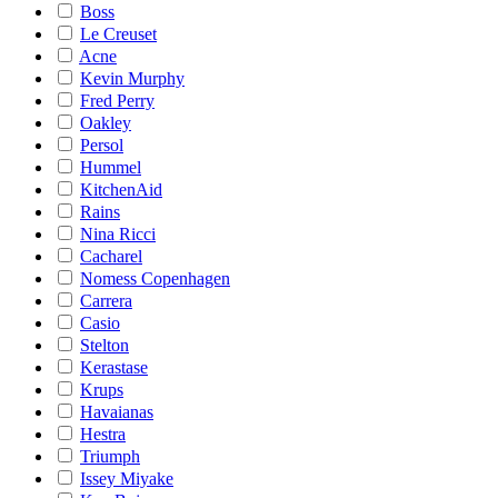
Boss
Le Creuset
Acne
Kevin Murphy
Fred Perry
Oakley
Persol
Hummel
KitchenAid
Rains
Nina Ricci
Cacharel
Nomess Copenhagen
Carrera
Casio
Stelton
Kerastase
Krups
Havaianas
Hestra
Triumph
Issey Miyake