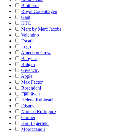
Biotherm
Royal Copenhagen
Gant
HTC
Marc by Marc Jacobs
Valentino
Escada
Lego
American Crew
Babyliss
Bulgari
Givenchy
Apple
Max Factor
Rosendahl
Fjällräven
Helena Rubinstein
Disney
Narciso Rodriguez
Garnier
Karl Lagerfeld
Moroccanoil