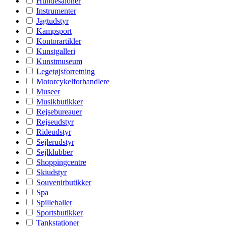
Hundesaloner
Instrumenter
Jagtudstyr
Kampsport
Kontorartikler
Kunstgalleri
Kunstmuseum
Legetøjsforretning
Motorcykelforhandlere
Museer
Musikbutikker
Rejsebureauer
Rejseudstyr
Rideudstyr
Sejlerudstyr
Sejlklubber
Shoppingcentre
Skiudstyr
Souvenirbutikker
Spa
Spillehaller
Sportsbutikker
Tankstationer