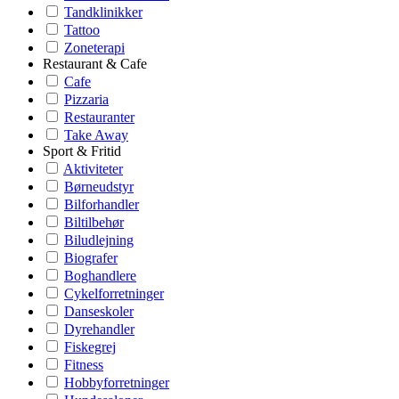
Tandklinikker
Tattoo
Zoneterapi
Restaurant & Cafe
Cafe
Pizzaria
Restauranter
Take Away
Sport & Fritid
Aktiviteter
Børneudstyr
Bilforhandler
Biltilbehør
Biludlejning
Biografer
Boghandlere
Cykelforretninger
Danseskoler
Dyrehandler
Fiskegrej
Fitness
Hobbyforretninger