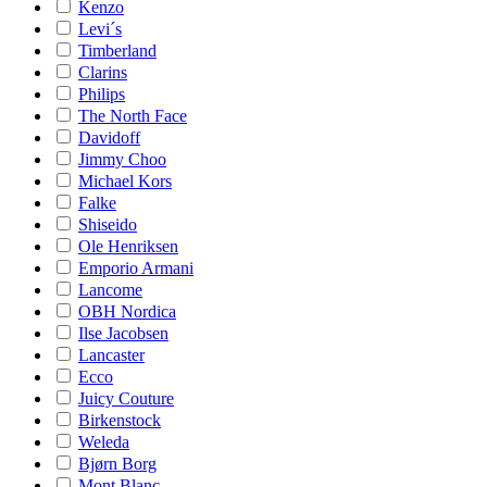
Kenzo
Levi´s
Timberland
Clarins
Philips
The North Face
Davidoff
Jimmy Choo
Michael Kors
Falke
Shiseido
Ole Henriksen
Emporio Armani
Lancome
OBH Nordica
Ilse Jacobsen
Lancaster
Ecco
Juicy Couture
Birkenstock
Weleda
Bjørn Borg
Mont Blanc