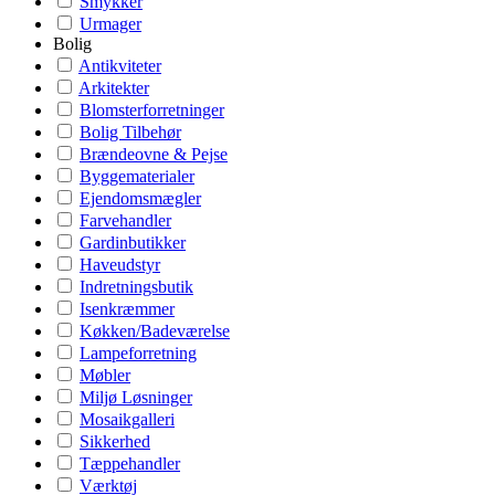
Smykker
Urmager
Bolig
Antikviteter
Arkitekter
Blomsterforretninger
Bolig Tilbehør
Brændeovne & Pejse
Byggematerialer
Ejendomsmægler
Farvehandler
Gardinbutikker
Haveudstyr
Indretningsbutik
Isenkræmmer
Køkken/Badeværelse
Lampeforretning
Møbler
Miljø Løsninger
Mosaikgalleri
Sikkerhed
Tæppehandler
Værktøj