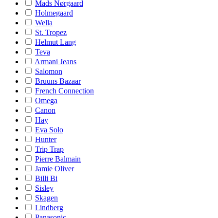
Mads Nørgaard
Holmegaard
Wella
St. Tropez
Helmut Lang
Teva
Armani Jeans
Salomon
Bruuns Bazaar
French Connection
Omega
Canon
Hay
Eva Solo
Hunter
Trip Trap
Pierre Balmain
Jamie Oliver
Billi Bi
Sisley
Skagen
Lindberg
Panasonic