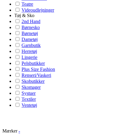
Teatre
Videoudlejninger
Tøj & Sko
2nd Hand
Børnesko
Børnetøj
Dametøj
Garnbutik
Herretøj
Lingerie
Pelsbutikker
Plus Size Fashion
Renseri/Vaskeri
Skobutikker
Skomager
Systuer
Textiler
Ventetøj
Mærker
-