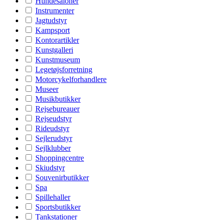
Hundesaloner
Instrumenter
Jagtudstyr
Kampsport
Kontorartikler
Kunstgalleri
Kunstmuseum
Legetøjsforretning
Motorcykelforhandlere
Museer
Musikbutikker
Rejsebureauer
Rejseudstyr
Rideudstyr
Sejlerudstyr
Sejlklubber
Shoppingcentre
Skiudstyr
Souvenirbutikker
Spa
Spillehaller
Sportsbutikker
Tankstationer