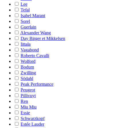
Lee
Tefal
Isabel Marant
Sorel
Guerlain
Alexander Wang
Day Birger et Mikkelsen
Iittala
Vagabond
Roberto Cavalli
Wolford
Bodum
Zwilling
Södahl
Peak Performance
Peugeot
Pillivuyt
Ren
Miu Miu
Essie
Schwarzkopf
Estée Lauder