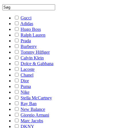
Gucci
Adidas
Hugo Boss
Ralph Lauren
Prada
Burberry
Tommy Hilfiger
Calvin Klein
Dolce & Gabbana
Lacoste
Chanel
Dior
Puma
Nike
Stella McCartney
Ray Ban
New Balance
Giorgio Armani
Marc Jacobs
DKNY