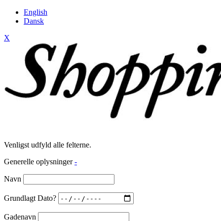
English
Dansk
X
Venligst udfyld alle felterne.
Generelle oplysninger
-
Navn
Grundlagt Dato?
Gadenavn