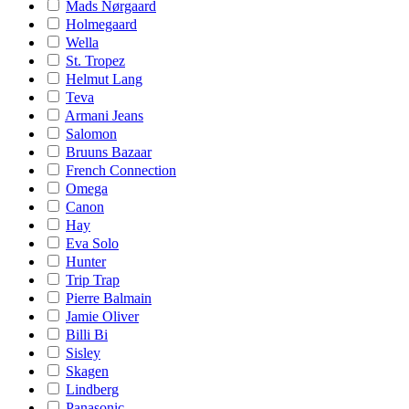
Mads Nørgaard
Holmegaard
Wella
St. Tropez
Helmut Lang
Teva
Armani Jeans
Salomon
Bruuns Bazaar
French Connection
Omega
Canon
Hay
Eva Solo
Hunter
Trip Trap
Pierre Balmain
Jamie Oliver
Billi Bi
Sisley
Skagen
Lindberg
Panasonic