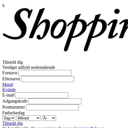
x
Tilmeld dig
Venligst udfyld nedenstående
Fornavn
Efternavn
Mand
Kvinde
E-mail
Adgangskode
Postnummer
Fødselsedag
Tilmeld dig