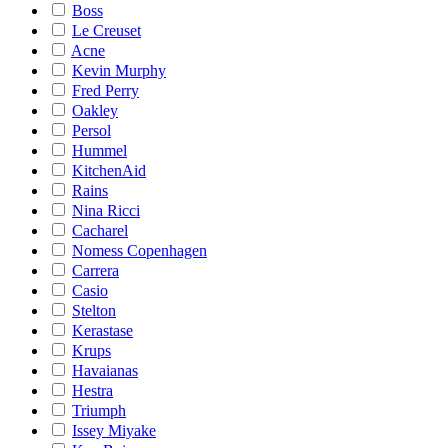
Boss
Le Creuset
Acne
Kevin Murphy
Fred Perry
Oakley
Persol
Hummel
KitchenAid
Rains
Nina Ricci
Cacharel
Nomess Copenhagen
Carrera
Casio
Stelton
Kerastase
Krups
Havaianas
Hestra
Triumph
Issey Miyake