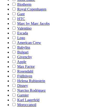
Biotherm
Royal Copenhagen
Gant
HTC
Marc by Marc Jacobs
Valentino
Escada
Lego
American Crew
Babyliss
Bulgari
Givenchy
Apple
Max Factor
Rosendahl
Fjällräven
Helena Rubinstein
Disney
Narciso Rodriguez
Garnier
Karl Lagerfeld
Moroccanoil