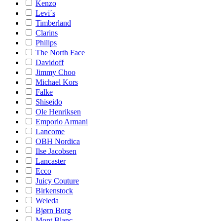
Kenzo
Levi´s
Timberland
Clarins
Philips
The North Face
Davidoff
Jimmy Choo
Michael Kors
Falke
Shiseido
Ole Henriksen
Emporio Armani
Lancome
OBH Nordica
Ilse Jacobsen
Lancaster
Ecco
Juicy Couture
Birkenstock
Weleda
Bjørn Borg
Mont Blanc