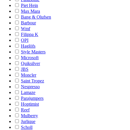
Piet Hein
Max Mara
Bang & Olufsen
Barbour
Wmf
Filippa K
OPI
Haglöfs
Style Masters
Microsoft
Quiksilver
JBS
Moncler
Saint Tropez
Nespresso
Lamaze
Parajumpers
Hoptimist
Reef
Mulberry
Jurlique
Scholl