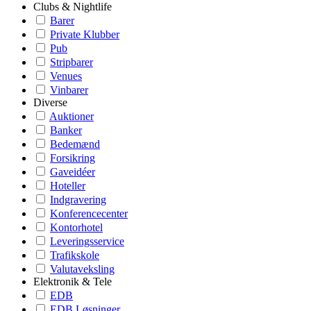
Clubs & Nightlife
Barer
Private Klubber
Pub
Stripbarer
Venues
Vinbarer
Diverse
Auktioner
Banker
Bedemænd
Forsikring
Gaveidéer
Hoteller
Indgravering
Konferencecenter
Kontorhotel
Leveringsservice
Trafikskole
Valutaveksling
Elektronik & Tele
EDB
EDB Løsninger