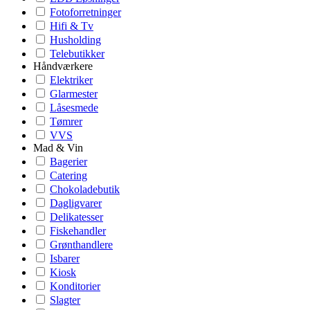
Fotoforretninger
Hifi & Tv
Husholding
Telebutikker
Håndværkere
Elektriker
Glarmester
Låsesmede
Tømrer
VVS
Mad & Vin
Bagerier
Catering
Chokoladebutik
Dagligvarer
Delikatesser
Fiskehandler
Grønthandlere
Isbarer
Kiosk
Konditorier
Slagter