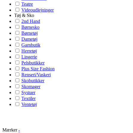
Teatre
Videoudlejninger
Tøj & Sko
2nd Hand
Børnesko
Børnetøj
Dametøj
Garnbutik
Herretøj
Lingerie
Pelsbutikker
Plus Size Fashion
Renseri/Vaskeri
Skobutikker
Skomager
Systuer
Textiler
Ventetøj
Mærker
-