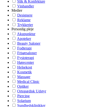
Slik & Konfekture
Vinhandler
Medier
Designere
Reklame
Trykkerier
Personlig pleje
Akupunktur
Apoteker
Beauty Saloner
Fodterapi
Frisørsaloner
Fysioterapi
Hørecenter
Helsekost
Kosmetik
Massage
Medical Clinic
Optiker
Ortopædisk Udstyr
Piercing
Solarium
Sundhedsklinikker