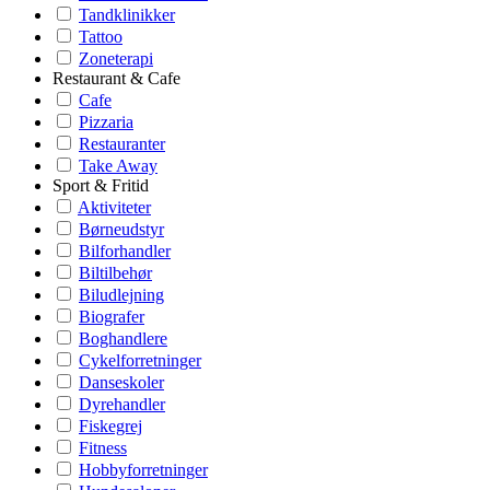
Tandklinikker
Tattoo
Zoneterapi
Restaurant & Cafe
Cafe
Pizzaria
Restauranter
Take Away
Sport & Fritid
Aktiviteter
Børneudstyr
Bilforhandler
Biltilbehør
Biludlejning
Biografer
Boghandlere
Cykelforretninger
Danseskoler
Dyrehandler
Fiskegrej
Fitness
Hobbyforretninger