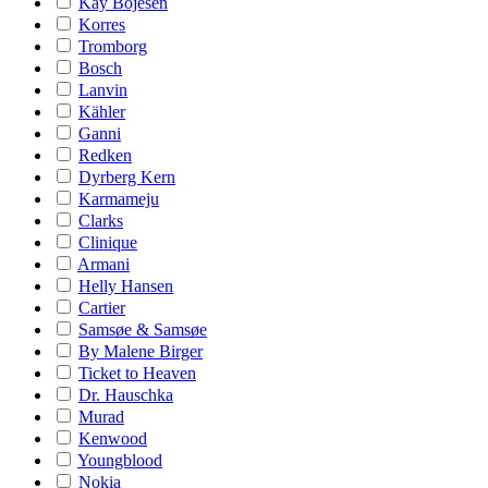
Kay Bojesen
Korres
Tromborg
Bosch
Lanvin
Kähler
Ganni
Redken
Dyrberg Kern
Karmameju
Clarks
Clinique
Armani
Helly Hansen
Cartier
Samsøe & Samsøe
By Malene Birger
Ticket to Heaven
Dr. Hauschka
Murad
Kenwood
Youngblood
Nokia