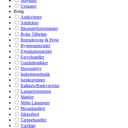
Smykker
Urmager
Bolig
Antikviteter
Arkitekter
Blomsterforretninger
Bolig Tilbehør
Brændeovne & Pejse
Byggematerialer
Ejendomsmægler
Farvehandler
Gardinbutikker
Haveudstyr
Indretningsbutik
Isenkræmmer
Køkken/Badeværelse
Lampeforretning
Møbler
Miljø Løsninger
Mosaikgalleri
Sikkerhed
Tæppehandler
Værktøj