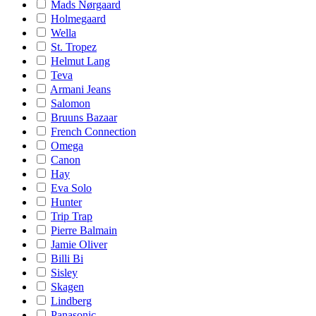
Mads Nørgaard
Holmegaard
Wella
St. Tropez
Helmut Lang
Teva
Armani Jeans
Salomon
Bruuns Bazaar
French Connection
Omega
Canon
Hay
Eva Solo
Hunter
Trip Trap
Pierre Balmain
Jamie Oliver
Billi Bi
Sisley
Skagen
Lindberg
Panasonic