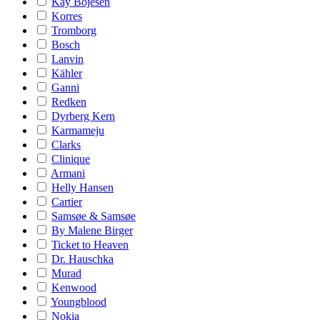
Kay Bojesen
Korres
Tromborg
Bosch
Lanvin
Kähler
Ganni
Redken
Dyrberg Kern
Karmameju
Clarks
Clinique
Armani
Helly Hansen
Cartier
Samsøe & Samsøe
By Malene Birger
Ticket to Heaven
Dr. Hauschka
Murad
Kenwood
Youngblood
Nokia