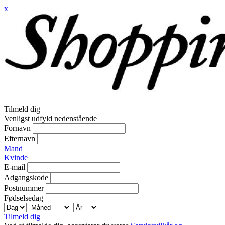
x
Tilmeld dig
Venligst udfyld nedenstående
Fornavn
Efternavn
Mand
Kvinde
E-mail
Adgangskode
Postnummer
Fødselsedag
Tilmeld dig