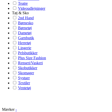
Teatre
Videoudlejninger
Tøj & Sko
2nd Hand
Børnesko
Børnetøj
Dametøj
Garnbutik
Herretøj
Lingerie
Pelsbutikker
Plus Size Fashion
Renseri/Vaskeri
Skobutikker
Skomager
Systuer
Textiler
Ventetøj
Mærker
-