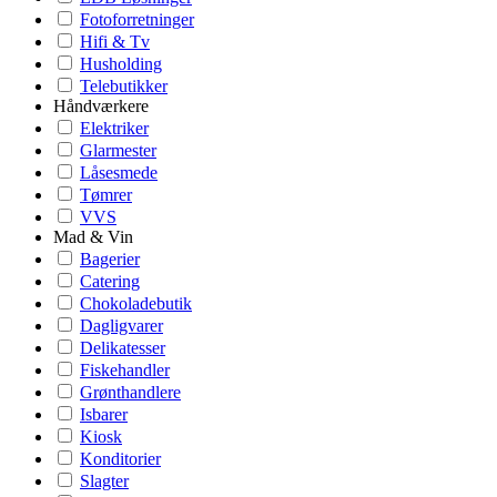
Fotoforretninger
Hifi & Tv
Husholding
Telebutikker
Håndværkere
Elektriker
Glarmester
Låsesmede
Tømrer
VVS
Mad & Vin
Bagerier
Catering
Chokoladebutik
Dagligvarer
Delikatesser
Fiskehandler
Grønthandlere
Isbarer
Kiosk
Konditorier
Slagter