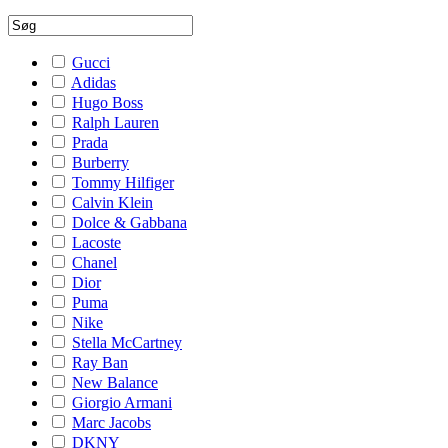
Gucci
Adidas
Hugo Boss
Ralph Lauren
Prada
Burberry
Tommy Hilfiger
Calvin Klein
Dolce & Gabbana
Lacoste
Chanel
Dior
Puma
Nike
Stella McCartney
Ray Ban
New Balance
Giorgio Armani
Marc Jacobs
DKNY