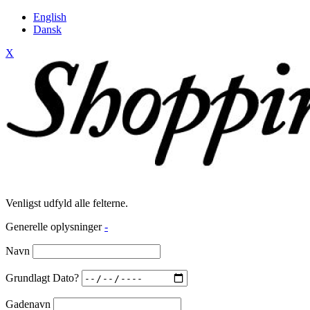
English
Dansk
X
Venligst udfyld alle felterne.
Generelle oplysninger
-
Navn
Grundlagt Dato?
Gadenavn