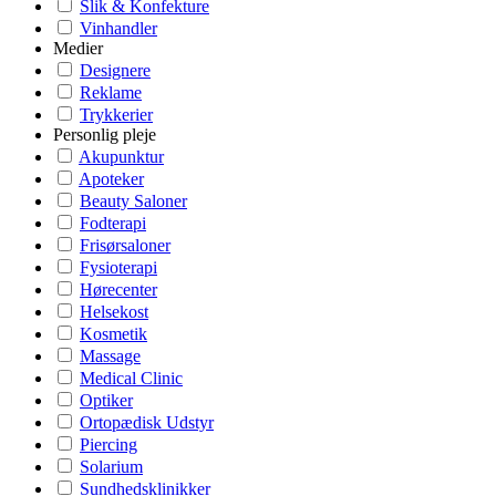
Slik & Konfekture
Vinhandler
Medier
Designere
Reklame
Trykkerier
Personlig pleje
Akupunktur
Apoteker
Beauty Saloner
Fodterapi
Frisørsaloner
Fysioterapi
Hørecenter
Helsekost
Kosmetik
Massage
Medical Clinic
Optiker
Ortopædisk Udstyr
Piercing
Solarium
Sundhedsklinikker