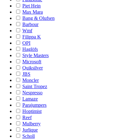
Piet Hein
Max Mara
Bang & Olufsen
Barbour
Wmf
Filippa K
OPI
Haglöfs
Style Masters
Microsoft
Quiksilver
JBS
Moncler
Saint Tropez
Nespresso
Lamaze
Parajumpers
Hoptimist
Reef
Mulberry
Jurlique
Scholl