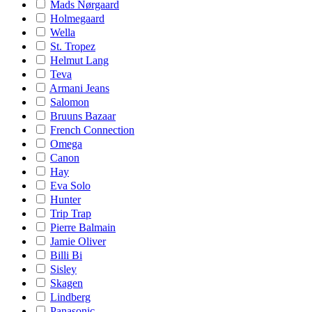
Mads Nørgaard
Holmegaard
Wella
St. Tropez
Helmut Lang
Teva
Armani Jeans
Salomon
Bruuns Bazaar
French Connection
Omega
Canon
Hay
Eva Solo
Hunter
Trip Trap
Pierre Balmain
Jamie Oliver
Billi Bi
Sisley
Skagen
Lindberg
Panasonic