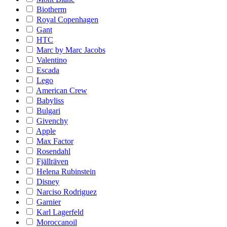
Biotherm
Royal Copenhagen
Gant
HTC
Marc by Marc Jacobs
Valentino
Escada
Lego
American Crew
Babyliss
Bulgari
Givenchy
Apple
Max Factor
Rosendahl
Fjällräven
Helena Rubinstein
Disney
Narciso Rodriguez
Garnier
Karl Lagerfeld
Moroccanoil