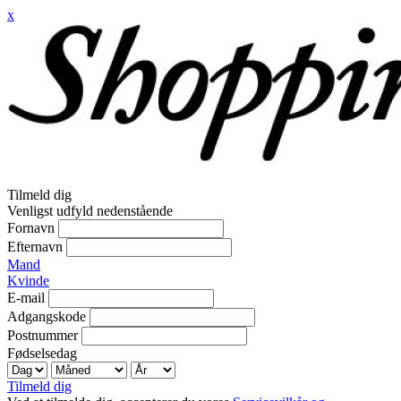
x
Tilmeld dig
Venligst udfyld nedenstående
Fornavn
Efternavn
Mand
Kvinde
E-mail
Adgangskode
Postnummer
Fødselsedag
Tilmeld dig