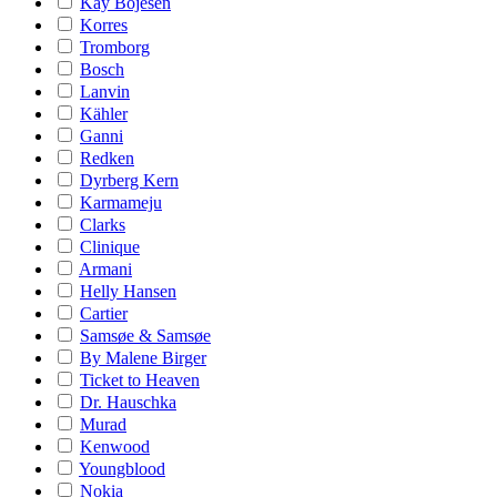
Kay Bojesen
Korres
Tromborg
Bosch
Lanvin
Kähler
Ganni
Redken
Dyrberg Kern
Karmameju
Clarks
Clinique
Armani
Helly Hansen
Cartier
Samsøe & Samsøe
By Malene Birger
Ticket to Heaven
Dr. Hauschka
Murad
Kenwood
Youngblood
Nokia