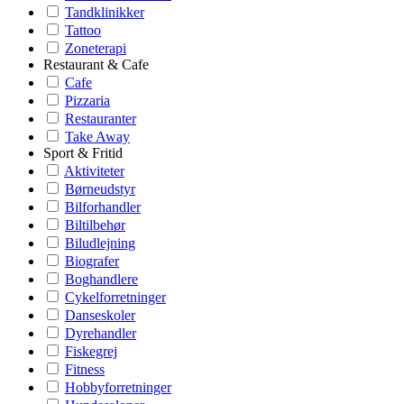
Tandklinikker
Tattoo
Zoneterapi
Restaurant & Cafe
Cafe
Pizzaria
Restauranter
Take Away
Sport & Fritid
Aktiviteter
Børneudstyr
Bilforhandler
Biltilbehør
Biludlejning
Biografer
Boghandlere
Cykelforretninger
Danseskoler
Dyrehandler
Fiskegrej
Fitness
Hobbyforretninger