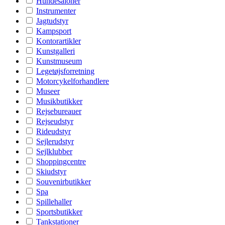
Hundesaloner
Instrumenter
Jagtudstyr
Kampsport
Kontorartikler
Kunstgalleri
Kunstmuseum
Legetøjsforretning
Motorcykelforhandlere
Museer
Musikbutikker
Rejsebureauer
Rejseudstyr
Rideudstyr
Sejlerudstyr
Sejlklubber
Shoppingcentre
Skiudstyr
Souvenirbutikker
Spa
Spillehaller
Sportsbutikker
Tankstationer