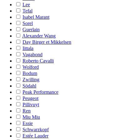
Lee
Tefal
Isabel Marant
Sorel
Guerlain
Alexander Wang
Day Birger et Mikkelsen
Iittala
Vagabond
Roberto Cavalli
Wolford
Bodum
Zwilling
Södahl
Peak Performance
Peugeot
Pillivuyt
Ren
Miu Miu
Essie
Schwarzkopf
Estée Lauder