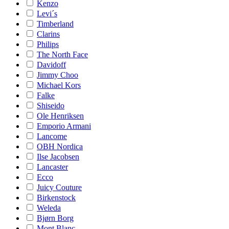
Kenzo
Levi´s
Timberland
Clarins
Philips
The North Face
Davidoff
Jimmy Choo
Michael Kors
Falke
Shiseido
Ole Henriksen
Emporio Armani
Lancome
OBH Nordica
Ilse Jacobsen
Lancaster
Ecco
Juicy Couture
Birkenstock
Weleda
Bjørn Borg
Mont Blanc