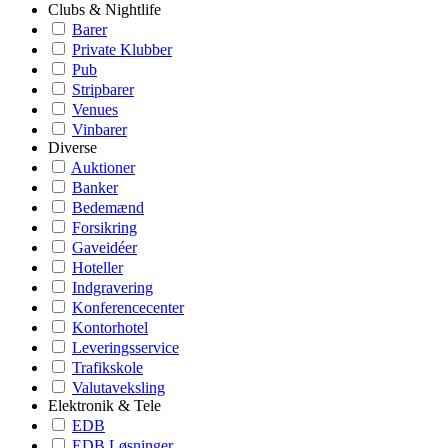
Clubs & Nightlife
Barer
Private Klubber
Pub
Stripbarer
Venues
Vinbarer
Diverse
Auktioner
Banker
Bedemænd
Forsikring
Gaveidéer
Hoteller
Indgravering
Konferencecenter
Kontorhotel
Leveringsservice
Trafikskole
Valutaveksling
Elektronik & Tele
EDB
EDB Løsninger