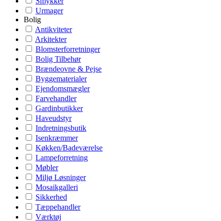
Smykker
Urmager
Bolig
Antikviteter
Arkitekter
Blomsterforretninger
Bolig Tilbehør
Brændeovne & Pejse
Byggematerialer
Ejendomsmægler
Farvehandler
Gardinbutikker
Haveudstyr
Indretningsbutik
Isenkræmmer
Køkken/Badeværelse
Lampeforretning
Møbler
Miljø Løsninger
Mosaikgalleri
Sikkerhed
Tæppehandler
Værktøj