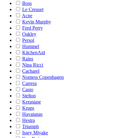
Boss
Le Creuset
Acne
Kevin Murphy
Fred Perry
Oakley
Persol
Hummel
KitchenAid
Rains
Nina Ricci
Cacharel
Nomess Copenhagen
Carrera
Casio
Stelton
Kerastase
Krups
Havaianas
Hestra
Triumph
Issey Miyake