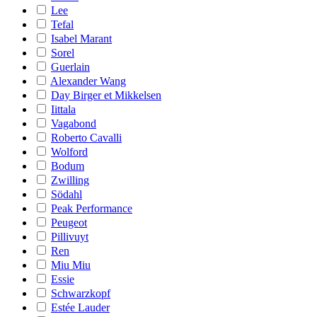
Lee
Tefal
Isabel Marant
Sorel
Guerlain
Alexander Wang
Day Birger et Mikkelsen
Iittala
Vagabond
Roberto Cavalli
Wolford
Bodum
Zwilling
Södahl
Peak Performance
Peugeot
Pillivuyt
Ren
Miu Miu
Essie
Schwarzkopf
Estée Lauder