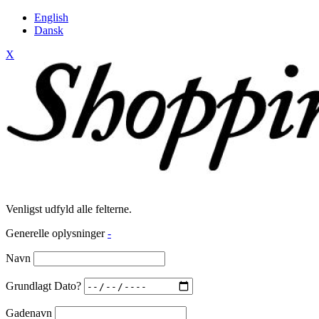
English
Dansk
X
Venligst udfyld alle felterne.
Generelle oplysninger
-
Navn
Grundlagt Dato?
Gadenavn