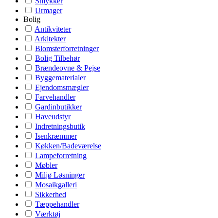
Smykker
Urmager
Bolig
Antikviteter
Arkitekter
Blomsterforretninger
Bolig Tilbehør
Brændeovne & Pejse
Byggematerialer
Ejendomsmægler
Farvehandler
Gardinbutikker
Haveudstyr
Indretningsbutik
Isenkræmmer
Køkken/Badeværelse
Lampeforretning
Møbler
Miljø Løsninger
Mosaikgalleri
Sikkerhed
Tæppehandler
Værktøj