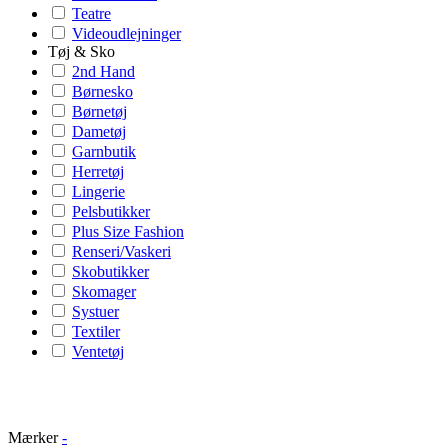
Teatre
Videoudlejninger
Tøj & Sko
2nd Hand
Børnesko
Børnetøj
Dametøj
Garnbutik
Herretøj
Lingerie
Pelsbutikker
Plus Size Fashion
Renseri/Vaskeri
Skobutikker
Skomager
Systuer
Textiler
Ventetøj
Mærker
-