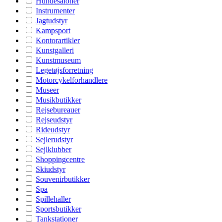
Hundesaloner
Instrumenter
Jagtudstyr
Kampsport
Kontorartikler
Kunstgalleri
Kunstmuseum
Legetøjsforretning
Motorcykelforhandlere
Museer
Musikbutikker
Rejsebureauer
Rejseudstyr
Rideudstyr
Sejlerudstyr
Sejlklubber
Shoppingcentre
Skiudstyr
Souvenirbutikker
Spa
Spillehaller
Sportsbutikker
Tankstationer