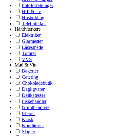
Fotoforretninger
Hifi & Tv
Husholding
Telebutikker
Håndværkere
Elektriker
Glarmester
Låsesmede
Tømrer
VVS
Mad & Vin
Bagerier
Catering
Chokoladebutik
Dagligvarer
Delikatesser
Fiskehandler
Grønthandlere
Isbarer
Kiosk
Konditorier
Slagter