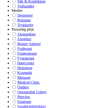
Slik & Konfekture
Vinhandler
Medier
Designere
Reklame
Trykkerier
Personlig pleje
Akupunktur
Apoteker
Beauty Saloner
Fodterapi
Frisørsaloner
Fysioterapi
Hørecenter
Helsekost
Kosmetik
Massage
Medical Clinic
Optiker
Ortopædisk Udstyr
Piercing
Solarium
Sundhedsklinikker