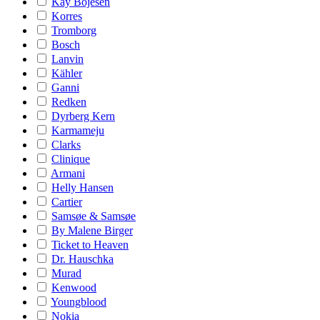
Kay Bojesen
Korres
Tromborg
Bosch
Lanvin
Kähler
Ganni
Redken
Dyrberg Kern
Karmameju
Clarks
Clinique
Armani
Helly Hansen
Cartier
Samsøe & Samsøe
By Malene Birger
Ticket to Heaven
Dr. Hauschka
Murad
Kenwood
Youngblood
Nokia