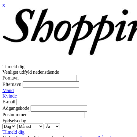
x
Tilmeld dig
Venligst udfyld nedenstående
Fornavn
Efternavn
Mand
Kvinde
E-mail
Adgangskode
Postnummer
Fødselsedag
Tilmeld dig