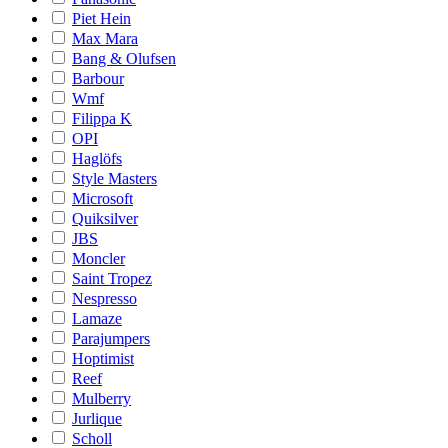
Piet Hein
Max Mara
Bang & Olufsen
Barbour
Wmf
Filippa K
OPI
Haglöfs
Style Masters
Microsoft
Quiksilver
JBS
Moncler
Saint Tropez
Nespresso
Lamaze
Parajumpers
Hoptimist
Reef
Mulberry
Jurlique
Scholl