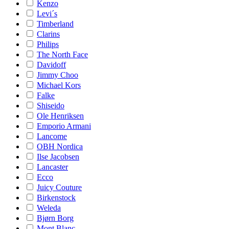
Kenzo
Levi´s
Timberland
Clarins
Philips
The North Face
Davidoff
Jimmy Choo
Michael Kors
Falke
Shiseido
Ole Henriksen
Emporio Armani
Lancome
OBH Nordica
Ilse Jacobsen
Lancaster
Ecco
Juicy Couture
Birkenstock
Weleda
Bjørn Borg
Mont Blanc