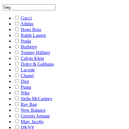
Gucci
Adidas
Hugo Boss
Ralph Lauren
Prada
Burberry
Tommy Hilfiger
Calvin Klein
Dolce & Gabbana
Lacoste
Chanel
Dior
Puma
Nike
Stella McCartney
Ray Ban
New Balance
Giorgio Armani
Marc Jacobs
DKNY