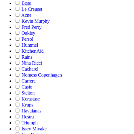
Boss
Le Creuset
Acne
Kevin Murphy
Fred Perry
Oakley
Persol
Hummel
KitchenAid
Rains
Nina Ricci
Cacharel
Nomess Copenhagen
Carrera
Casio
Stelton
Kerastase
Krups
Havaianas
Hestra
Triumph
Issey Miyake