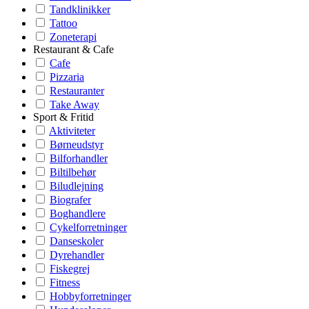
Tandklinikker
Tattoo
Zoneterapi
Restaurant & Cafe
Cafe
Pizzaria
Restauranter
Take Away
Sport & Fritid
Aktiviteter
Børneudstyr
Bilforhandler
Biltilbehør
Biludlejning
Biografer
Boghandlere
Cykelforretninger
Danseskoler
Dyrehandler
Fiskegrej
Fitness
Hobbyforretninger