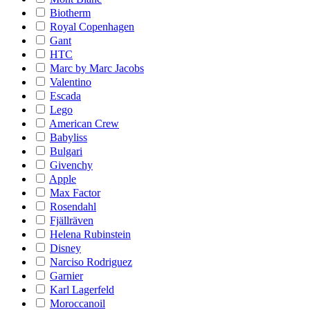
Biotherm
Royal Copenhagen
Gant
HTC
Marc by Marc Jacobs
Valentino
Escada
Lego
American Crew
Babyliss
Bulgari
Givenchy
Apple
Max Factor
Rosendahl
Fjällräven
Helena Rubinstein
Disney
Narciso Rodriguez
Garnier
Karl Lagerfeld
Moroccanoil