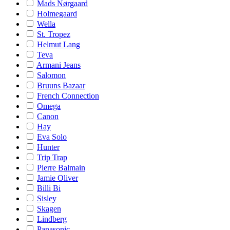
Mads Nørgaard
Holmegaard
Wella
St. Tropez
Helmut Lang
Teva
Armani Jeans
Salomon
Bruuns Bazaar
French Connection
Omega
Canon
Hay
Eva Solo
Hunter
Trip Trap
Pierre Balmain
Jamie Oliver
Billi Bi
Sisley
Skagen
Lindberg
Panasonic