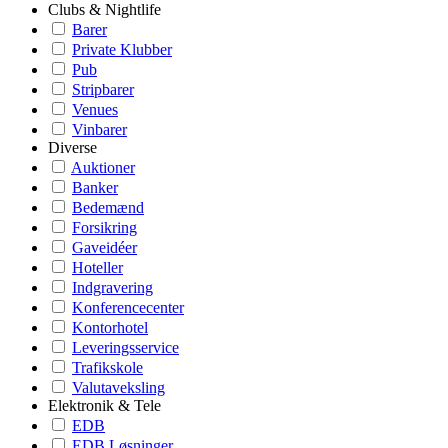
Clubs & Nightlife
Barer
Private Klubber
Pub
Stripbarer
Venues
Vinbarer
Diverse
Auktioner
Banker
Bedemænd
Forsikring
Gaveidéer
Hoteller
Indgravering
Konferencecenter
Kontorhotel
Leveringsservice
Trafikskole
Valutaveksling
Elektronik & Tele
EDB
EDB Løsninger