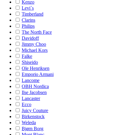
Kenzo
Levi´s
Timberland
Clarins
Philips
The North Face
Davidoff
Jimmy Choo
Michael Kors
Falke
Shiseido
Ole Henriksen
Emporio Armani
Lancome
OBH Nordica
Ilse Jacobsen
Lancaster
Ecco
Juicy Couture
Birkenstock
Weleda
Bjørn Borg
Mont Blanc