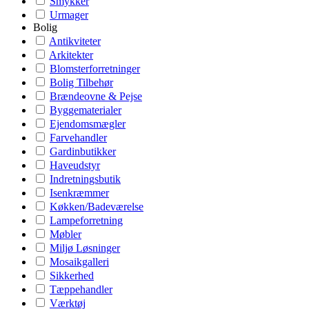
Smykker
Urmager
Bolig
Antikviteter
Arkitekter
Blomsterforretninger
Bolig Tilbehør
Brændeovne & Pejse
Byggematerialer
Ejendomsmægler
Farvehandler
Gardinbutikker
Haveudstyr
Indretningsbutik
Isenkræmmer
Køkken/Badeværelse
Lampeforretning
Møbler
Miljø Løsninger
Mosaikgalleri
Sikkerhed
Tæppehandler
Værktøj