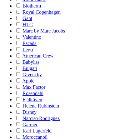
Biotherm
Royal Copenhagen
Gant
HTC
Marc by Marc Jacobs
Valentino
Escada
Lego
American Crew
Babyliss
Bulgari
Givenchy
Apple
Max Factor
Rosendahl
Fjällräven
Helena Rubinstein
Disney
Narciso Rodriguez
Garnier
Karl Lagerfeld
Moroccanoil