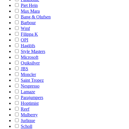
Piet Hein
Max Mara
Bang & Olufsen
Barbour
Wmf
Filippa K
OPI
Haglöfs
Style Masters
Microsoft
Quiksilver
JBS
Moncler
Saint Tropez
Nespresso
Lamaze
Parajumpers
Hoptimist
Reef
Mulberry
Jurlique
Scholl