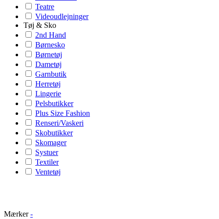
Teatre
Videoudlejninger
Tøj & Sko
2nd Hand
Børnesko
Børnetøj
Dametøj
Garnbutik
Herretøj
Lingerie
Pelsbutikker
Plus Size Fashion
Renseri/Vaskeri
Skobutikker
Skomager
Systuer
Textiler
Ventetøj
Mærker
-