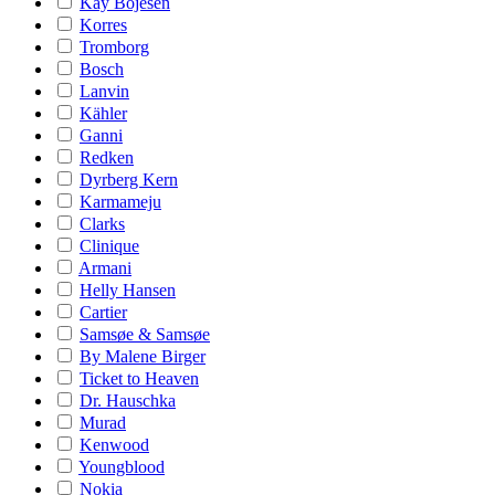
Kay Bojesen
Korres
Tromborg
Bosch
Lanvin
Kähler
Ganni
Redken
Dyrberg Kern
Karmameju
Clarks
Clinique
Armani
Helly Hansen
Cartier
Samsøe & Samsøe
By Malene Birger
Ticket to Heaven
Dr. Hauschka
Murad
Kenwood
Youngblood
Nokia