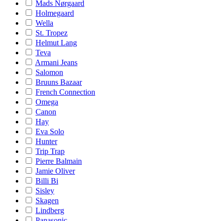
Mads Nørgaard
Holmegaard
Wella
St. Tropez
Helmut Lang
Teva
Armani Jeans
Salomon
Bruuns Bazaar
French Connection
Omega
Canon
Hay
Eva Solo
Hunter
Trip Trap
Pierre Balmain
Jamie Oliver
Billi Bi
Sisley
Skagen
Lindberg
Panasonic