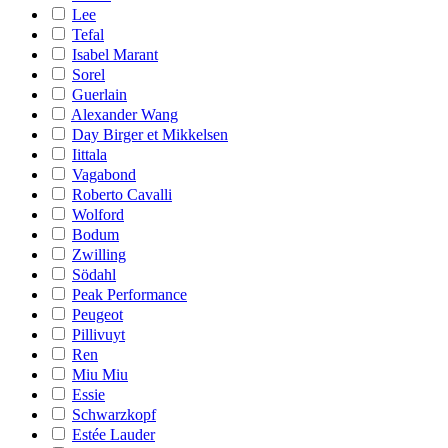
Lee
Tefal
Isabel Marant
Sorel
Guerlain
Alexander Wang
Day Birger et Mikkelsen
Iittala
Vagabond
Roberto Cavalli
Wolford
Bodum
Zwilling
Södahl
Peak Performance
Peugeot
Pillivuyt
Ren
Miu Miu
Essie
Schwarzkopf
Estée Lauder