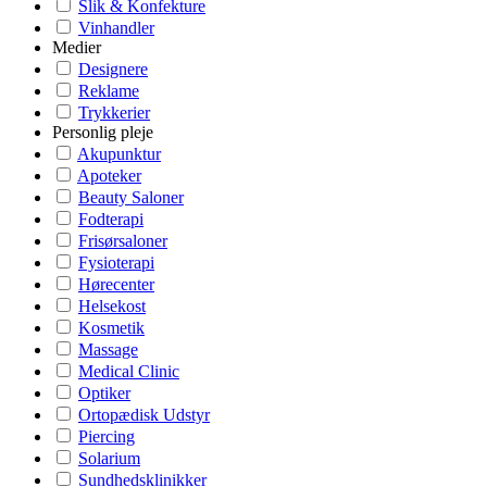
Slik & Konfekture
Vinhandler
Medier
Designere
Reklame
Trykkerier
Personlig pleje
Akupunktur
Apoteker
Beauty Saloner
Fodterapi
Frisørsaloner
Fysioterapi
Hørecenter
Helsekost
Kosmetik
Massage
Medical Clinic
Optiker
Ortopædisk Udstyr
Piercing
Solarium
Sundhedsklinikker