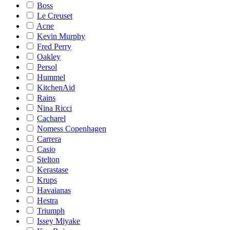
Boss
Le Creuset
Acne
Kevin Murphy
Fred Perry
Oakley
Persol
Hummel
KitchenAid
Rains
Nina Ricci
Cacharel
Nomess Copenhagen
Carrera
Casio
Stelton
Kerastase
Krups
Havaianas
Hestra
Triumph
Issey Miyake