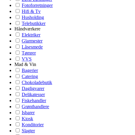
Fotoforretninger
Hifi & Tv
Husholding
Telebutikker
Håndværkere
Elektriker
Glarmester
Låsesmede
Tømrer
VVS
Mad & Vin
Bagerier
Catering
Chokoladebutik
Dagligvarer
Delikatesser
Fiskehandler
Grønthandlere
Isbarer
Kiosk
Konditorier
Slagter