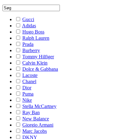
Gucci
Adidas
Hugo Boss
Ralph Lauren
Prada
Burberry
Tommy Hilfiger
Calvin Klein
Dolce & Gabbana
Lacoste
Chanel
Dior
Puma
Nike
Stella McCartney
Ray Ban
New Balance
Giorgio Armani
Marc Jacobs
DKNY