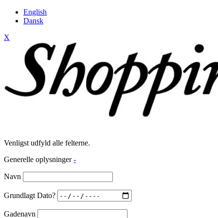
English
Dansk
X
Venligst udfyld alle felterne.
Generelle oplysninger
-
Navn
Grundlagt Dato?
Gadenavn