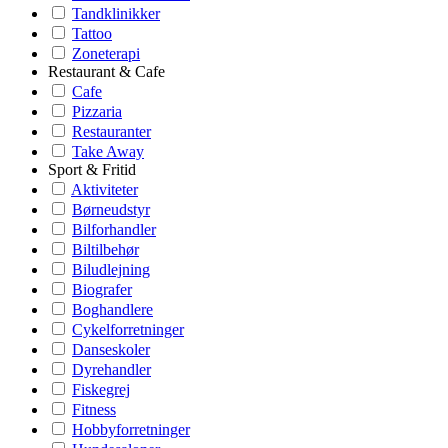
Tandklinikker
Tattoo
Zoneterapi
Restaurant & Cafe
Cafe
Pizzaria
Restauranter
Take Away
Sport & Fritid
Aktiviteter
Børneudstyr
Bilforhandler
Biltilbehør
Biludlejning
Biografer
Boghandlere
Cykelforretninger
Danseskoler
Dyrehandler
Fiskegrej
Fitness
Hobbyforretninger