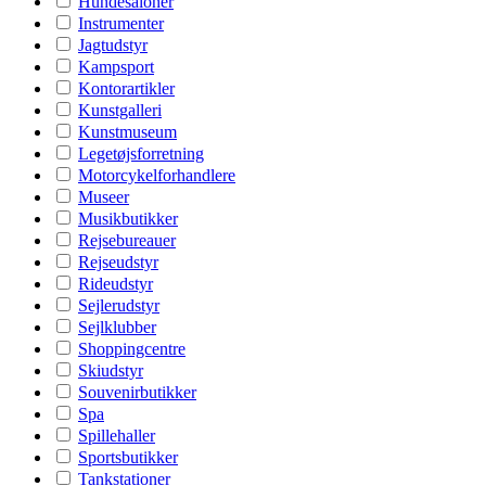
Hundesaloner
Instrumenter
Jagtudstyr
Kampsport
Kontorartikler
Kunstgalleri
Kunstmuseum
Legetøjsforretning
Motorcykelforhandlere
Museer
Musikbutikker
Rejsebureauer
Rejseudstyr
Rideudstyr
Sejlerudstyr
Sejlklubber
Shoppingcentre
Skiudstyr
Souvenirbutikker
Spa
Spillehaller
Sportsbutikker
Tankstationer