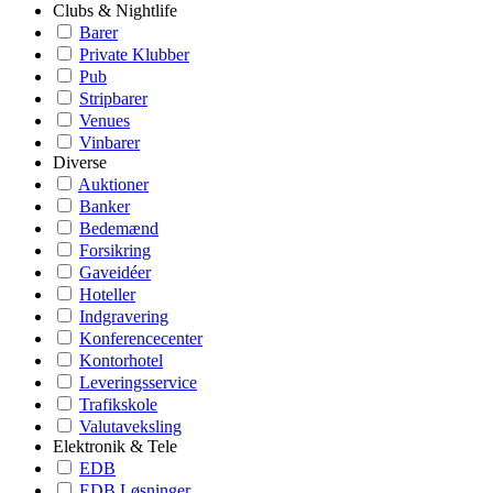
Clubs & Nightlife
Barer
Private Klubber
Pub
Stripbarer
Venues
Vinbarer
Diverse
Auktioner
Banker
Bedemænd
Forsikring
Gaveidéer
Hoteller
Indgravering
Konferencecenter
Kontorhotel
Leveringsservice
Trafikskole
Valutaveksling
Elektronik & Tele
EDB
EDB Løsninger