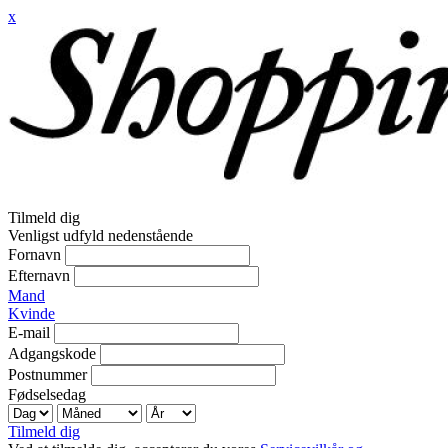
x
Tilmeld dig
Venligst udfyld nedenstående
Fornavn
Efternavn
Mand
Kvinde
E-mail
Adgangskode
Postnummer
Fødselsedag
Tilmeld dig