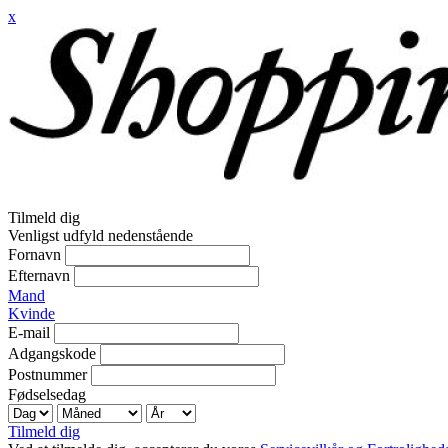
x
Tilmeld dig
Venligst udfyld nedenstående
Fornavn
Efternavn
Mand
Kvinde
E-mail
Adgangskode
Postnummer
Fødselsedag
Tilmeld dig