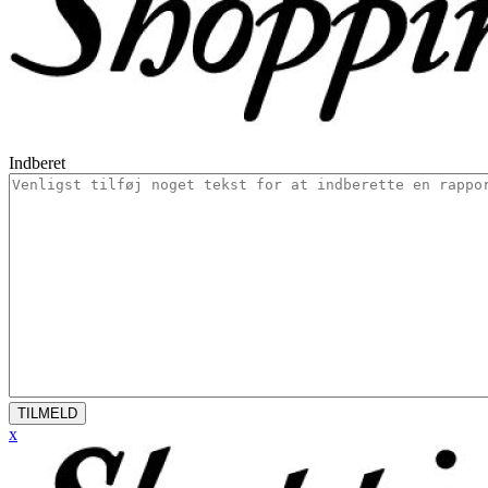
Indberet
TILMELD
x