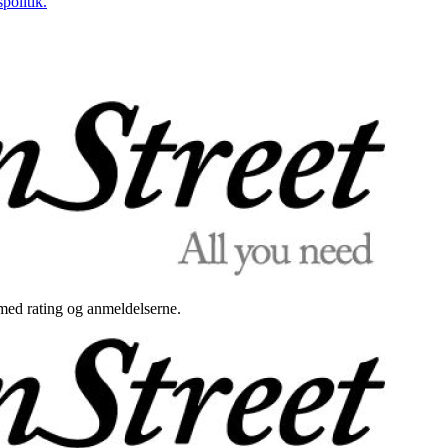
politik.
med rating og anmeldelserne.