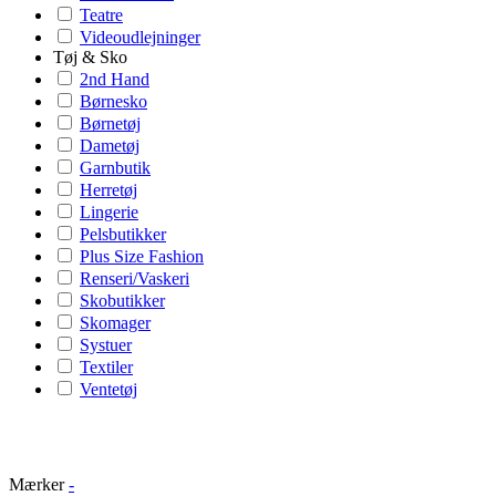
Teatre
Videoudlejninger
Tøj & Sko
2nd Hand
Børnesko
Børnetøj
Dametøj
Garnbutik
Herretøj
Lingerie
Pelsbutikker
Plus Size Fashion
Renseri/Vaskeri
Skobutikker
Skomager
Systuer
Textiler
Ventetøj
Mærker
-