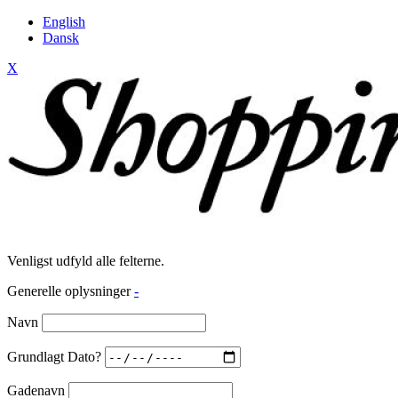
English
Dansk
X
Venligst udfyld alle felterne.
Generelle oplysninger
-
Navn
Grundlagt Dato?
Gadenavn