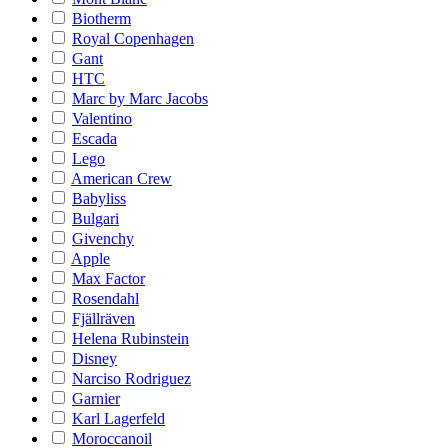
Biotherm
Royal Copenhagen
Gant
HTC
Marc by Marc Jacobs
Valentino
Escada
Lego
American Crew
Babyliss
Bulgari
Givenchy
Apple
Max Factor
Rosendahl
Fjällräven
Helena Rubinstein
Disney
Narciso Rodriguez
Garnier
Karl Lagerfeld
Moroccanoil