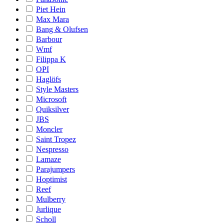
Piet Hein
Max Mara
Bang & Olufsen
Barbour
Wmf
Filippa K
OPI
Haglöfs
Style Masters
Microsoft
Quiksilver
JBS
Moncler
Saint Tropez
Nespresso
Lamaze
Parajumpers
Hoptimist
Reef
Mulberry
Jurlique
Scholl