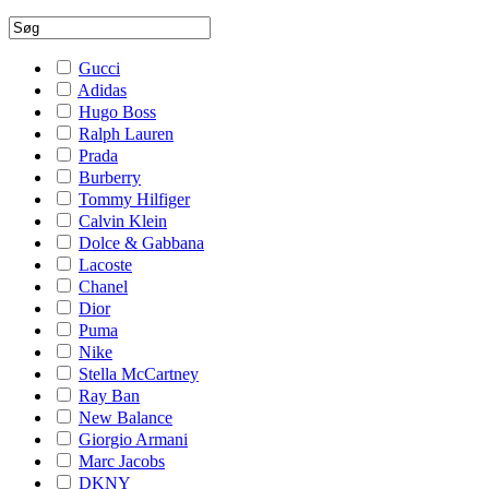
Gucci
Adidas
Hugo Boss
Ralph Lauren
Prada
Burberry
Tommy Hilfiger
Calvin Klein
Dolce & Gabbana
Lacoste
Chanel
Dior
Puma
Nike
Stella McCartney
Ray Ban
New Balance
Giorgio Armani
Marc Jacobs
DKNY