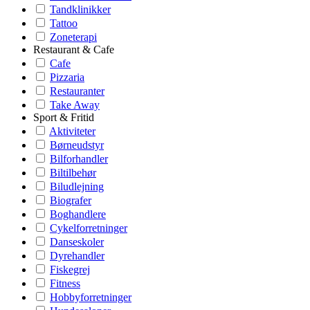
Tandklinikker
Tattoo
Zoneterapi
Restaurant & Cafe
Cafe
Pizzaria
Restauranter
Take Away
Sport & Fritid
Aktiviteter
Børneudstyr
Bilforhandler
Biltilbehør
Biludlejning
Biografer
Boghandlere
Cykelforretninger
Danseskoler
Dyrehandler
Fiskegrej
Fitness
Hobbyforretninger