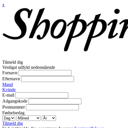
x
Tilmeld dig
Venligst udfyld nedenstående
Fornavn
Efternavn
Mand
Kvinde
E-mail
Adgangskode
Postnummer
Fødselsedag
Tilmeld dig