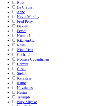
Boss
Le Creuset
Acne
Kevin Murphy
Fred Perry
Oakley
Persol
Hummel
KitchenAid
Rains
Nina Ricci
Cacharel
Nomess Copenhagen
Carrera
Casio
Stelton
Kerastase
Krups
Havaianas
Hestra
Triumph
Issey Miyake