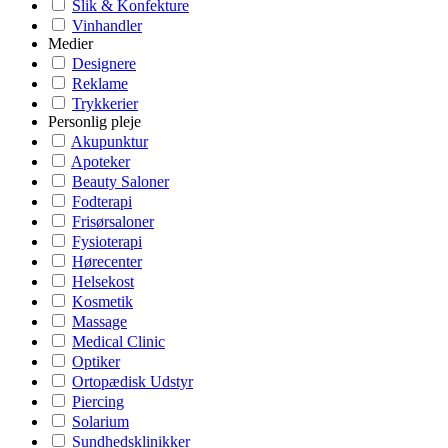
Slik & Konfekture
Vinhandler
Medier
Designere
Reklame
Trykkerier
Personlig pleje
Akupunktur
Apoteker
Beauty Saloner
Fodterapi
Frisørsaloner
Fysioterapi
Hørecenter
Helsekost
Kosmetik
Massage
Medical Clinic
Optiker
Ortopædisk Udstyr
Piercing
Solarium
Sundhedsklinikker