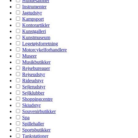
Hundesaloner
Instrumenter
Jagtudstyr
Kampsport
Kontorartikler
Kunstgalleri
Kunstmuseum
Legetøjsforretning
Motorcykelforhandlere
Museer
Musikbutikker
Rejsebureauer
Rejseudstyr
Rideudstyr
Sejlerudstyr
Sejlklubber
Shoppingcentre
Skiudstyr
Souvenirbutikker
Spa
Spillehaller
Sportsbutikker
Tankstationer