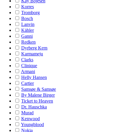
Kay Bojesen
Korres
Tromborg
Bosch
Lanvin
Kähler
Ganni
Redken
Dyrberg Kern
Karmameju
Clarks
Clinique
Armani
Helly Hansen
Cartier
Samsøe & Samsøe
By Malene Birger
Ticket to Heaven
Dr. Hauschka
Murad
Kenwood
Youngblood
Nokia