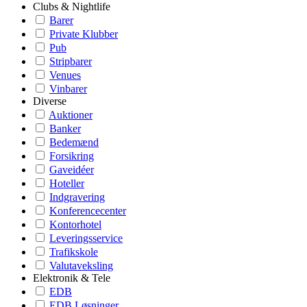
Clubs & Nightlife
Barer
Private Klubber
Pub
Stripbarer
Venues
Vinbarer
Diverse
Auktioner
Banker
Bedemænd
Forsikring
Gaveidéer
Hoteller
Indgravering
Konferencecenter
Kontorhotel
Leveringsservice
Trafikskole
Valutaveksling
Elektronik & Tele
EDB
EDB Løsninger