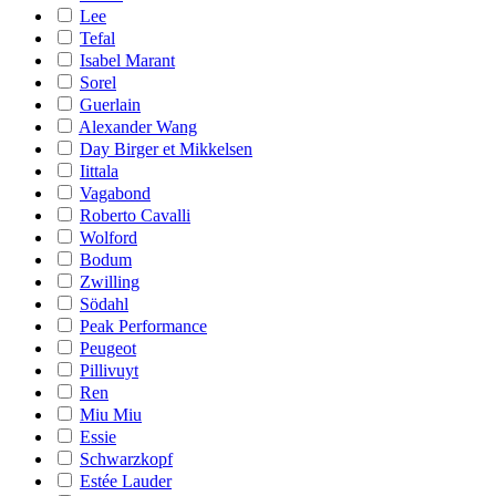
Lee
Tefal
Isabel Marant
Sorel
Guerlain
Alexander Wang
Day Birger et Mikkelsen
Iittala
Vagabond
Roberto Cavalli
Wolford
Bodum
Zwilling
Södahl
Peak Performance
Peugeot
Pillivuyt
Ren
Miu Miu
Essie
Schwarzkopf
Estée Lauder