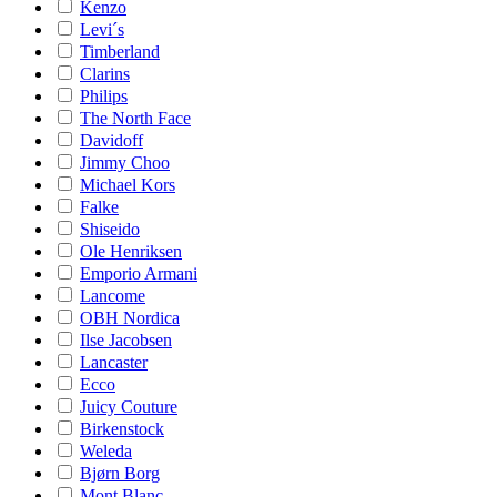
Kenzo
Levi´s
Timberland
Clarins
Philips
The North Face
Davidoff
Jimmy Choo
Michael Kors
Falke
Shiseido
Ole Henriksen
Emporio Armani
Lancome
OBH Nordica
Ilse Jacobsen
Lancaster
Ecco
Juicy Couture
Birkenstock
Weleda
Bjørn Borg
Mont Blanc