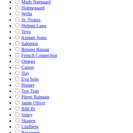
Mads Nørgaard
Holmegaard
Wella
St. Tropez
Helmut Lang
Teva
Armani Jeans
Salomon
Bruuns Bazaar
French Connection
Omega
Canon
Hay
Eva Solo
Hunter
Trip Trap
Pierre Balmain
Jamie Oliver
Billi Bi
Sisley
Skagen
Lindberg
Panasonic