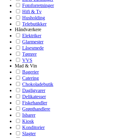
Fotoforretninger
Hifi & Tv
Husholding
Telebutikker
Håndværkere
Elektriker
Glarmester
Låsesmede
Tømrer
VVS
Mad & Vin
Bagerier
Catering
Chokoladebutik
Dagligvarer
Delikatesser
Fiskehandler
Grønthandlere
Isbarer
Kiosk
Konditorier
Slagter