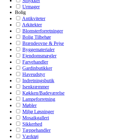
Smykker
Urmager
Bolig
Antikviteter
Arkitekter
Blomsterforretninger
Bolig Tilbehør
Brændeovne & Pejse
Byggematerialer
Ejendomsmægler
Farvehandler
Gardinbutikker
Haveudstyr
Indretningsbutik
Isenkræmmer
Køkken/Badeværelse
Lampeforretning
Møbler
Miljø Løsninger
Mosaikgalleri
Sikkerhed
Tæppehandler
Værktøj