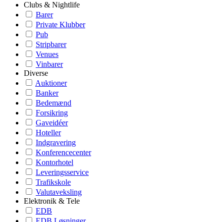
Clubs & Nightlife
Barer
Private Klubber
Pub
Stripbarer
Venues
Vinbarer
Diverse
Auktioner
Banker
Bedemænd
Forsikring
Gaveidéer
Hoteller
Indgravering
Konferencecenter
Kontorhotel
Leveringsservice
Trafikskole
Valutaveksling
Elektronik & Tele
EDB
EDB Løsninger