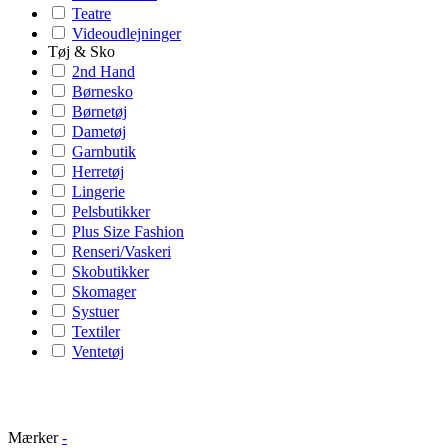
Teatre
Videoudlejninger
Tøj & Sko
2nd Hand
Børnesko
Børnetøj
Dametøj
Garnbutik
Herretøj
Lingerie
Pelsbutikker
Plus Size Fashion
Renseri/Vaskeri
Skobutikker
Skomager
Systuer
Textiler
Ventetøj
Mærker
-