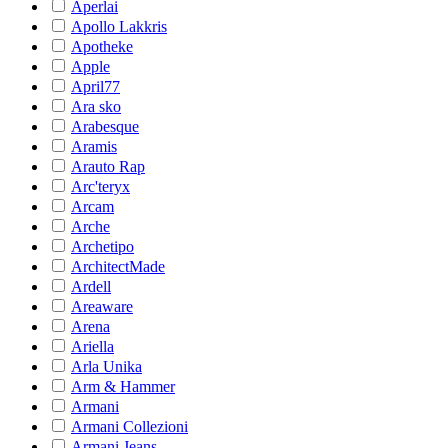
Aperlai
Apollo Lakkris
Apotheke
Apple
April77
Ara sko
Arabesque
Aramis
Arauto Rap
Arc'teryx
Arcam
Arche
Archetipo
ArchitectMade
Ardell
Areaware
Arena
Ariella
Arla Unika
Arm & Hammer
Armani
Armani Collezioni
Armani Jeans