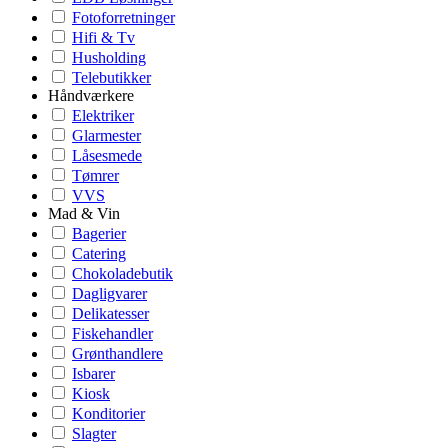
Fotoforretninger
Hifi & Tv
Husholding
Telebutikker
Håndværkere
Elektriker
Glarmester
Låsesmede
Tømrer
VVS
Mad & Vin
Bagerier
Catering
Chokoladebutik
Dagligvarer
Delikatesser
Fiskehandler
Grønthandlere
Isbarer
Kiosk
Konditorier
Slagter