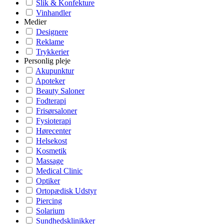
Slik & Konfekture
Vinhandler
Medier
Designere
Reklame
Trykkerier
Personlig pleje
Akupunktur
Apoteker
Beauty Saloner
Fodterapi
Frisørsaloner
Fysioterapi
Hørecenter
Helsekost
Kosmetik
Massage
Medical Clinic
Optiker
Ortopædisk Udstyr
Piercing
Solarium
Sundhedsklinikker