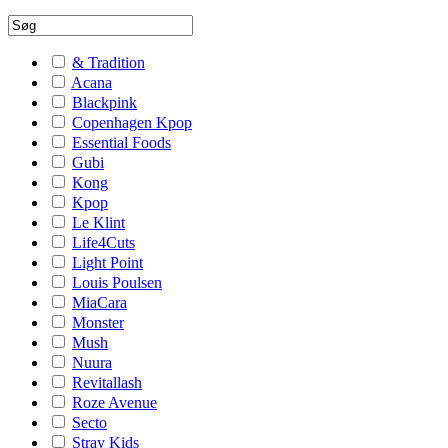
& Tradition
Acana
Blackpink
Copenhagen Kpop
Essential Foods
Gubi
Kong
Kpop
Le Klint
Life4Cuts
Light Point
Louis Poulsen
MiaCara
Monster
Mush
Nuura
Revitallash
Roze Avenue
Secto
Stray Kids