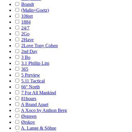
Brandt
(Malin+Goetz)
10feet
1884
24/7
2Go
2Have
2Love Tony Cohen
2nd Day
3 Bo
3.1 Phillip Lim
365
5 Preview
5.11 Tactical
66° North
7 For All Mankind
81hours
A Brand Apart
A Xoco by Anthon Berg
Ørgreen
Ørskov
A. Lange & Söhne