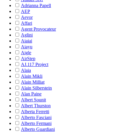
Adrianna Papell
AEP
Aevor
Affari
Agent Provocateur
Aglini
Aiaiai
Aiayu
Aigle
AirStep
AJ.117 Project
Alaia
Alain Mikli
Alain Milliat
Alain Silberstein
Alan Paine
Albert Sounit
Albert Thurston
Alberta Ferretti
Alberto Fasciani
Alberto Fermani
Alberto Guardiani