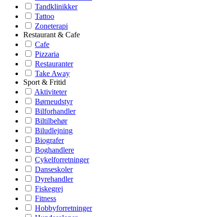
Tandklinikker
Tattoo
Zoneterapi
Restaurant & Cafe
Cafe
Pizzaria
Restauranter
Take Away
Sport & Fritid
Aktiviteter
Børneudstyr
Bilforhandler
Biltilbehør
Biludlejning
Biografer
Boghandlere
Cykelforretninger
Danseskoler
Dyrehandler
Fiskegrej
Fitness
Hobbyforretninger