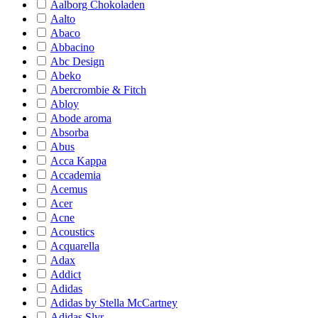
Aalborg Chokoladen
Aalto
Abaco
Abbacino
Abc Design
Abeko
Abercrombie & Fitch
Abloy
Abode aroma
Absorba
Abus
Acca Kappa
Accademia
Acemus
Acer
Acne
Acoustics
Acquarella
Adax
Addict
Adidas
Adidas by Stella McCartney
Adidas Slvr