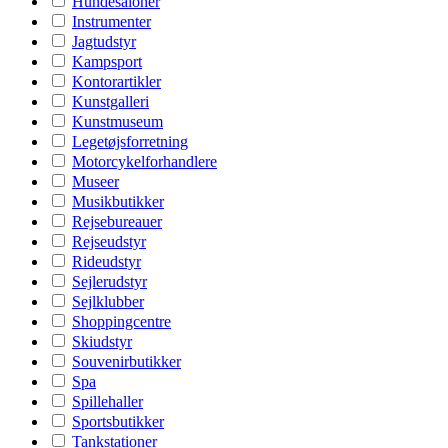
Hundesaloner
Instrumenter
Jagtudstyr
Kampsport
Kontorartikler
Kunstgalleri
Kunstmuseum
Legetøjsforretning
Motorcykelforhandlere
Museer
Musikbutikker
Rejsebureauer
Rejseudstyr
Rideudstyr
Sejlerudstyr
Sejlklubber
Shoppingcentre
Skiudstyr
Souvenirbutikker
Spa
Spillehaller
Sportsbutikker
Tankstationer