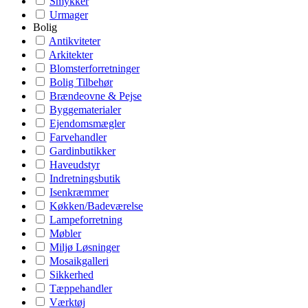
Smykker
Urmager
Bolig
Antikviteter
Arkitekter
Blomsterforretninger
Bolig Tilbehør
Brændeovne & Pejse
Byggematerialer
Ejendomsmægler
Farvehandler
Gardinbutikker
Haveudstyr
Indretningsbutik
Isenkræmmer
Køkken/Badeværelse
Lampeforretning
Møbler
Miljø Løsninger
Mosaikgalleri
Sikkerhed
Tæppehandler
Værktøj