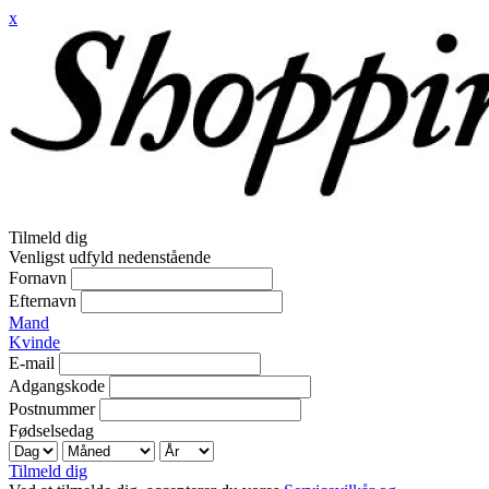
x
Tilmeld dig
Venligst udfyld nedenstående
Fornavn
Efternavn
Mand
Kvinde
E-mail
Adgangskode
Postnummer
Fødselsedag
Tilmeld dig