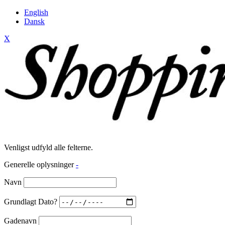
English
Dansk
X
Venligst udfyld alle felterne.
Generelle oplysninger
-
Navn
Grundlagt Dato?
Gadenavn