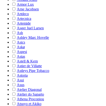
Armor Lux
Arne Jacobsen
Artdeco
Artecnica
Artemide
Asger Juel Larsen
Ash
Ashley Marc Hovelle
Asics
Askø
Aspesi
Astas
Astell & Kern
Astier de Villatte
Astleys Pipe Tobacco
Astoria
Asui
Asus
Atelier Diagonal
Atelier do Saparto
Athena Procopiou
Atsuyo et Akiko