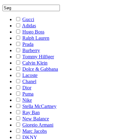
Gucci
Adidas
Hugo Boss
Ralph Lauren
Prada
Burberry
Tommy Hilfiger
Calvin Klein
Dolce & Gabbana
Lacoste
Chanel
Dior
Puma
Nike
Stella McCartney
Ray Ban
New Balance
Giorgio Armani
Marc Jacobs
DKNY