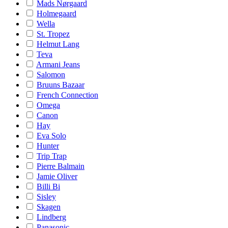
Mads Nørgaard
Holmegaard
Wella
St. Tropez
Helmut Lang
Teva
Armani Jeans
Salomon
Bruuns Bazaar
French Connection
Omega
Canon
Hay
Eva Solo
Hunter
Trip Trap
Pierre Balmain
Jamie Oliver
Billi Bi
Sisley
Skagen
Lindberg
Panasonic