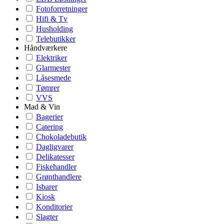
Fotoforretninger
Hifi & Tv
Husholding
Telebutikker
Håndværkere
Elektriker
Glarmester
Låsesmede
Tømrer
VVS
Mad & Vin
Bagerier
Catering
Chokoladebutik
Dagligvarer
Delikatesser
Fiskehandler
Grønthandlere
Isbarer
Kiosk
Konditorier
Slagter