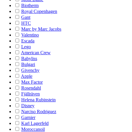
Biotherm
Royal Copenhagen
Gant
HTC
Marc by Marc Jacobs
Valentino
Escada
Lego
American Crew
Babyliss
Bulgari
Givenchy
Apple
Max Factor
Rosendahl
Fjällräven
Helena Rubinstein
Disney
Narciso Rodriguez
Garnier
Karl Lagerfeld
Moroccanoil