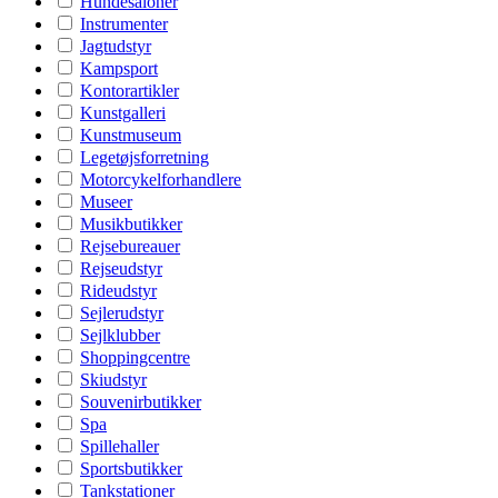
Hundesaloner
Instrumenter
Jagtudstyr
Kampsport
Kontorartikler
Kunstgalleri
Kunstmuseum
Legetøjsforretning
Motorcykelforhandlere
Museer
Musikbutikker
Rejsebureauer
Rejseudstyr
Rideudstyr
Sejlerudstyr
Sejlklubber
Shoppingcentre
Skiudstyr
Souvenirbutikker
Spa
Spillehaller
Sportsbutikker
Tankstationer