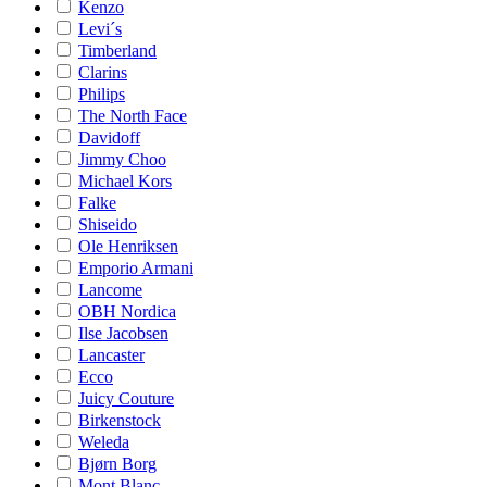
Kenzo
Levi´s
Timberland
Clarins
Philips
The North Face
Davidoff
Jimmy Choo
Michael Kors
Falke
Shiseido
Ole Henriksen
Emporio Armani
Lancome
OBH Nordica
Ilse Jacobsen
Lancaster
Ecco
Juicy Couture
Birkenstock
Weleda
Bjørn Borg
Mont Blanc