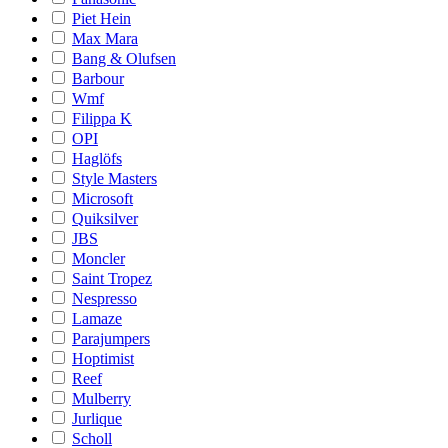
Piet Hein
Max Mara
Bang & Olufsen
Barbour
Wmf
Filippa K
OPI
Haglöfs
Style Masters
Microsoft
Quiksilver
JBS
Moncler
Saint Tropez
Nespresso
Lamaze
Parajumpers
Hoptimist
Reef
Mulberry
Jurlique
Scholl