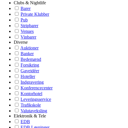
Clubs & Nightlife
Barer
Private Klubber
Pub
Stripbarer
Venues
Vinbarer
Diverse
Auktioner
Banker
Bedemænd
Forsikring
Gaveidéer
Hoteller
Indgravering
Konferencecenter
Kontorhotel
Leveringsservice
Trafikskole
Valutaveksling
Elektronik & Tele
EDB
EDB Løsninger