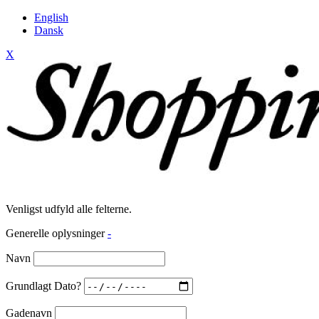
English
Dansk
X
Venligst udfyld alle felterne.
Generelle oplysninger
-
Navn
Grundlagt Dato?
Gadenavn