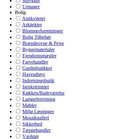
Smykker
Urmager
Bolig
Antikviteter
Arkitekter
Blomsterforretninger
Bolig Tilbehør
Brændeovne & Pejse
Byggematerialer
Ejendomsmægler
Farvehandler
Gardinbutikker
Haveudstyr
Indretningsbutik
Isenkræmmer
Køkken/Badeværelse
Lampeforretning
Møbler
Miljø Løsninger
Mosaikgalleri
Sikkerhed
Tæppehandler
Værktøj