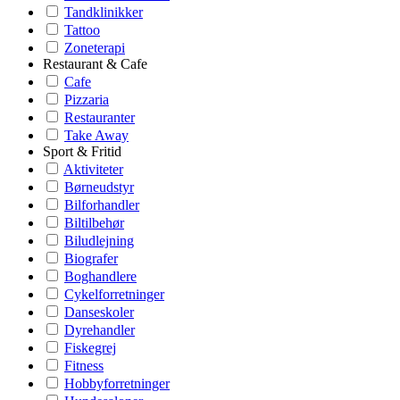
Tandklinikker
Tattoo
Zoneterapi
Restaurant & Cafe
Cafe
Pizzaria
Restauranter
Take Away
Sport & Fritid
Aktiviteter
Børneudstyr
Bilforhandler
Biltilbehør
Biludlejning
Biografer
Boghandlere
Cykelforretninger
Danseskoler
Dyrehandler
Fiskegrej
Fitness
Hobbyforretninger