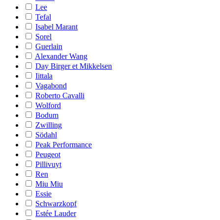
Lee
Tefal
Isabel Marant
Sorel
Guerlain
Alexander Wang
Day Birger et Mikkelsen
Iittala
Vagabond
Roberto Cavalli
Wolford
Bodum
Zwilling
Södahl
Peak Performance
Peugeot
Pillivuyt
Ren
Miu Miu
Essie
Schwarzkopf
Estée Lauder