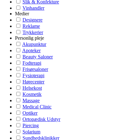
Slik & Konfekture
Vinhandler
Medier
Designere
Reklame
Trykkerier
Personlig pleje
Akupunktur
Apoteker
Beauty Saloner
Fodterapi
Frisørsaloner
Fysioterapi
Hørecenter
Helsekost
Kosmetik
Massage
Medical Clinic
Optiker
Ortopædisk Udstyr
Piercing
Solarium
Sundhedsklinikker