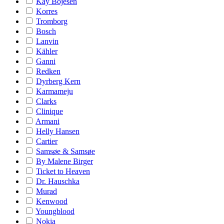
Kay Bojesen
Korres
Tromborg
Bosch
Lanvin
Kähler
Ganni
Redken
Dyrberg Kern
Karmameju
Clarks
Clinique
Armani
Helly Hansen
Cartier
Samsøe & Samsøe
By Malene Birger
Ticket to Heaven
Dr. Hauschka
Murad
Kenwood
Youngblood
Nokia