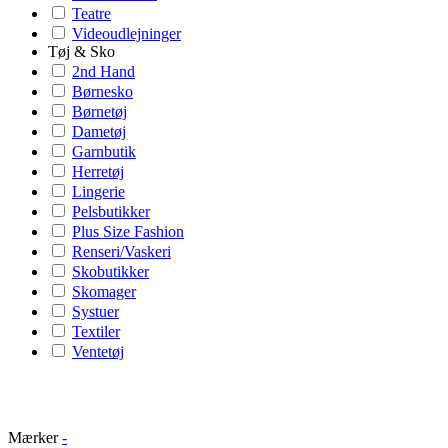
Teatre
Videoudlejninger
Tøj & Sko
2nd Hand
Børnesko
Børnetøj
Dametøj
Garnbutik
Herretøj
Lingerie
Pelsbutikker
Plus Size Fashion
Renseri/Vaskeri
Skobutikker
Skomager
Systuer
Textiler
Ventetøj
Mærker
-