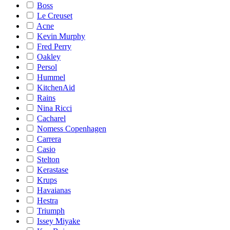
Boss
Le Creuset
Acne
Kevin Murphy
Fred Perry
Oakley
Persol
Hummel
KitchenAid
Rains
Nina Ricci
Cacharel
Nomess Copenhagen
Carrera
Casio
Stelton
Kerastase
Krups
Havaianas
Hestra
Triumph
Issey Miyake