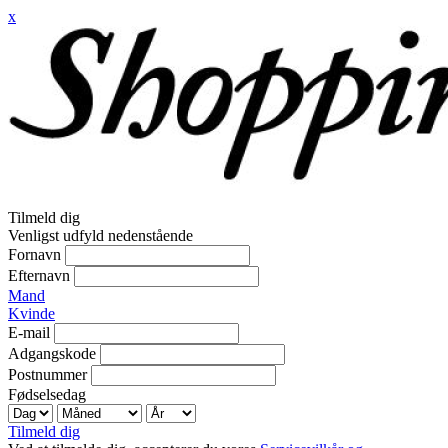
x
Tilmeld dig
Venligst udfyld nedenstående
Fornavn
Efternavn
Mand
Kvinde
E-mail
Adgangskode
Postnummer
Fødselsedag
Tilmeld dig