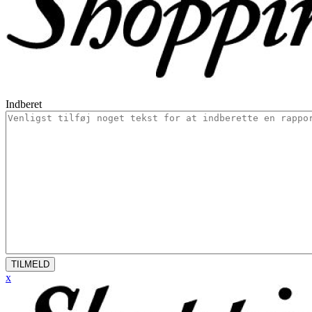
Indberet
TILMELD
x