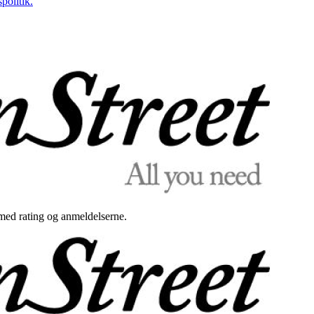
politik.
med rating og anmeldelserne.