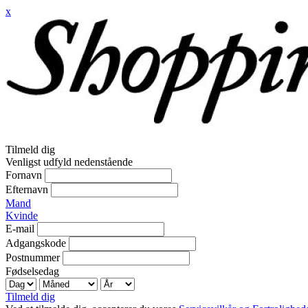
x
Tilmeld dig
Venligst udfyld nedenstående
Fornavn
Efternavn
Mand
Kvinde
E-mail
Adgangskode
Postnummer
Fødselsedag
Tilmeld dig