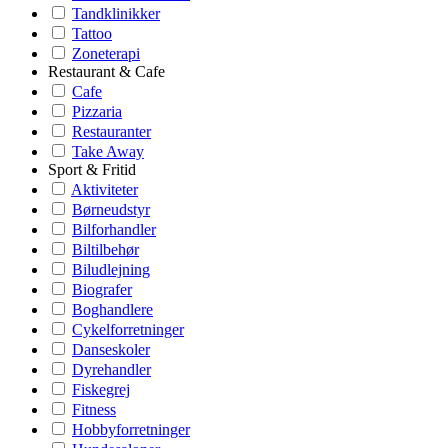
Tandklinikker
Tattoo
Zoneterapi
Restaurant & Cafe
Cafe
Pizzaria
Restauranter
Take Away
Sport & Fritid
Aktiviteter
Børneudstyr
Bilforhandler
Biltilbehør
Biludlejning
Biografer
Boghandlere
Cykelforretninger
Danseskoler
Dyrehandler
Fiskegrej
Fitness
Hobbyforretninger