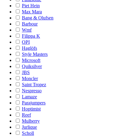
Piet Hein
Max Mara
Bang & Olufsen
Barbour
Wmf
Filippa K
OPI
Haglöfs
Style Masters
Microsoft
Quiksilver
JBS
Moncler
Saint Tropez
Nespresso
Lamaze
Parajumpers
Hoptimist
Reef
Mulberry
Jurlique
Scholl