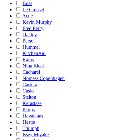
Boss
Le Creuset
Acne
Kevin Murphy
Fred Perry
Oakley
Persol
Hummel
KitchenAid
Rains
Nina Ricci
Cacharel
Nomess Copenhagen
Carrera
Casio
Stelton
Kerastase
Krups
Havaianas
Hestra
Triumph
Issey Miyake