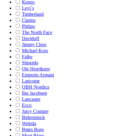
Kenzo
Levi´s
Timberland
Clarins
Philips
The North Face
Davidoff
Jimmy Choo
Michael Kors
Falke
Shiseido
Ole Henriksen
Emporio Armani
Lancome
OBH Nordica
Ilse Jacobsen
Lancaster
Ecco
Juicy Couture
Birkenstock
Weleda
Bjørn Borg
Mont Blanc