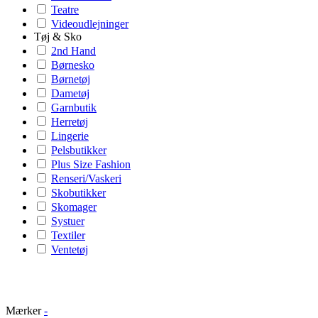
Teatre
Videoudlejninger
Tøj & Sko
2nd Hand
Børnesko
Børnetøj
Dametøj
Garnbutik
Herretøj
Lingerie
Pelsbutikker
Plus Size Fashion
Renseri/Vaskeri
Skobutikker
Skomager
Systuer
Textiler
Ventetøj
Mærker
-