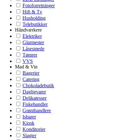
Fotoforretninger
Hifi & Tv
Husholding
Telebutikker
Håndværkere
Elektriker
Glarmester
Låsesmede
Tømrer
VVS
Mad & Vin
Bagerier
Catering
Chokoladebutik
Dagligvarer
Delikatesser
Fiskehandler
Grønthandlere
Isbarer
Kiosk
Konditorier
Slagter