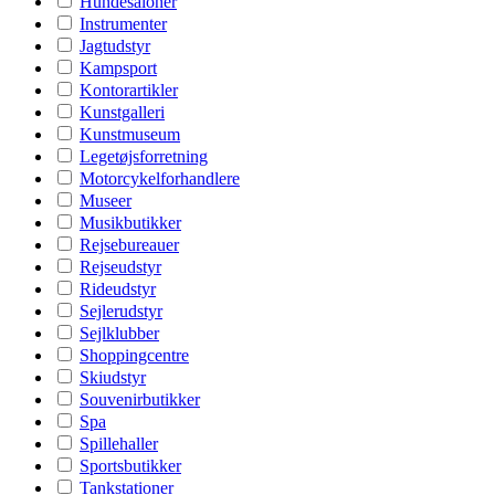
Hundesaloner
Instrumenter
Jagtudstyr
Kampsport
Kontorartikler
Kunstgalleri
Kunstmuseum
Legetøjsforretning
Motorcykelforhandlere
Museer
Musikbutikker
Rejsebureauer
Rejseudstyr
Rideudstyr
Sejlerudstyr
Sejlklubber
Shoppingcentre
Skiudstyr
Souvenirbutikker
Spa
Spillehaller
Sportsbutikker
Tankstationer