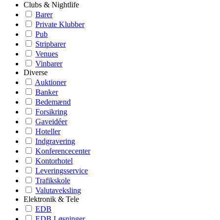
Clubs & Nightlife
Barer
Private Klubber
Pub
Stripbarer
Venues
Vinbarer
Diverse
Auktioner
Banker
Bedemænd
Forsikring
Gaveidéer
Hoteller
Indgravering
Konferencecenter
Kontorhotel
Leveringsservice
Trafikskole
Valutaveksling
Elektronik & Tele
EDB
EDB Løsninger