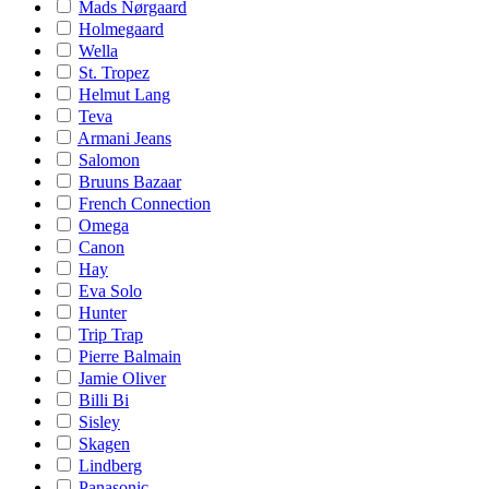
Mads Nørgaard
Holmegaard
Wella
St. Tropez
Helmut Lang
Teva
Armani Jeans
Salomon
Bruuns Bazaar
French Connection
Omega
Canon
Hay
Eva Solo
Hunter
Trip Trap
Pierre Balmain
Jamie Oliver
Billi Bi
Sisley
Skagen
Lindberg
Panasonic