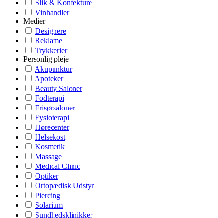
Slik & Konfekture
Vinhandler
Medier
Designere
Reklame
Trykkerier
Personlig pleje
Akupunktur
Apoteker
Beauty Saloner
Fodterapi
Frisørsaloner
Fysioterapi
Hørecenter
Helsekost
Kosmetik
Massage
Medical Clinic
Optiker
Ortopædisk Udstyr
Piercing
Solarium
Sundhedsklinikker