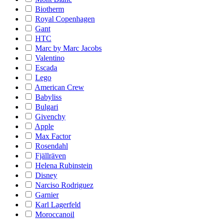
Biotherm
Royal Copenhagen
Gant
HTC
Marc by Marc Jacobs
Valentino
Escada
Lego
American Crew
Babyliss
Bulgari
Givenchy
Apple
Max Factor
Rosendahl
Fjällräven
Helena Rubinstein
Disney
Narciso Rodriguez
Garnier
Karl Lagerfeld
Moroccanoil