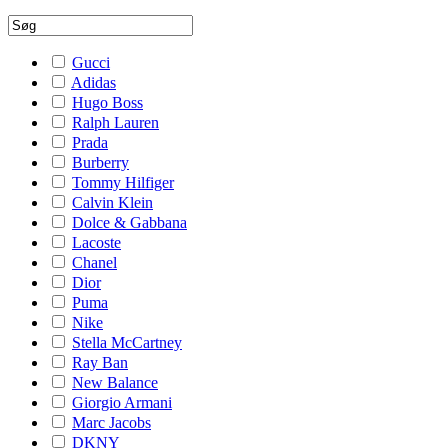
Gucci
Adidas
Hugo Boss
Ralph Lauren
Prada
Burberry
Tommy Hilfiger
Calvin Klein
Dolce & Gabbana
Lacoste
Chanel
Dior
Puma
Nike
Stella McCartney
Ray Ban
New Balance
Giorgio Armani
Marc Jacobs
DKNY