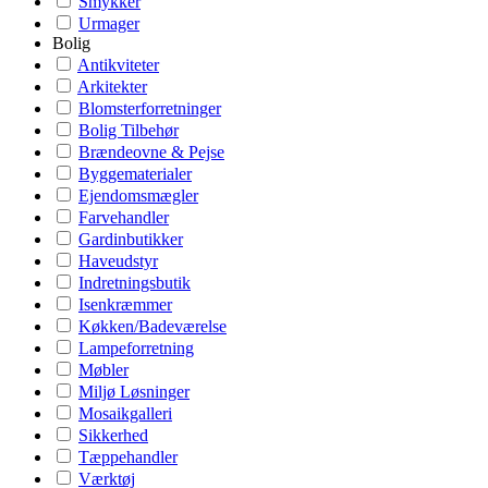
Smykker
Urmager
Bolig
Antikviteter
Arkitekter
Blomsterforretninger
Bolig Tilbehør
Brændeovne & Pejse
Byggematerialer
Ejendomsmægler
Farvehandler
Gardinbutikker
Haveudstyr
Indretningsbutik
Isenkræmmer
Køkken/Badeværelse
Lampeforretning
Møbler
Miljø Løsninger
Mosaikgalleri
Sikkerhed
Tæppehandler
Værktøj