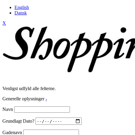
English
Dansk
X
Venligst udfyld alle felterne.
Generelle oplysninger
-
Navn
Grundlagt Dato?
Gadenavn