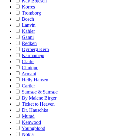
Kay Bojesen
Korres
Tromborg
Bosch
Lanvin
Kähler
Ganni
Redken
Dyrberg Kern
Karmameju
Clarks
Clinique
Armani
Helly Hansen
Cartier
Samsøe & Samsøe
By Malene Birger
Ticket to Heaven
Dr. Hauschka
Murad
Kenwood
Youngblood
Nokia