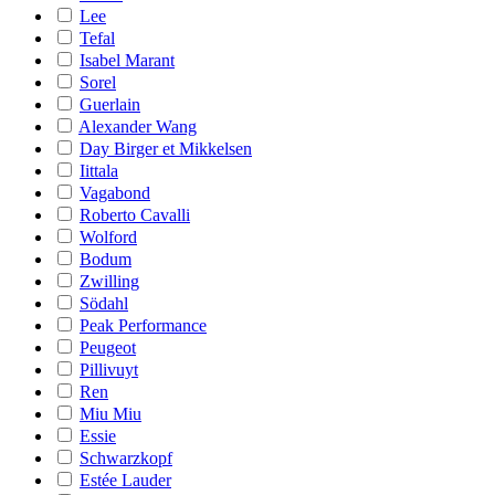
Lee
Tefal
Isabel Marant
Sorel
Guerlain
Alexander Wang
Day Birger et Mikkelsen
Iittala
Vagabond
Roberto Cavalli
Wolford
Bodum
Zwilling
Södahl
Peak Performance
Peugeot
Pillivuyt
Ren
Miu Miu
Essie
Schwarzkopf
Estée Lauder