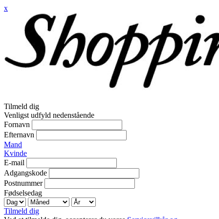
x
Tilmeld dig
Venligst udfyld nedenstående
Fornavn
Efternavn
Mand
Kvinde
E-mail
Adgangskode
Postnummer
Fødselsedag
Tilmeld dig