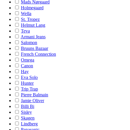
Mads Nørgaard
Holmegaard
Wella
St. Tropez
Helmut Lang
Teva
Armani Jeans
Salomon
Bruuns Bazaar
French Connection
Omega
Canon
Hay
Eva Solo
Hunter
Trip Trap
Pierre Balmain
Jamie Oliver
Billi Bi
Sisley
Skagen
Lindberg
Panasonic