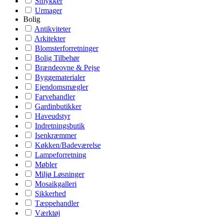
Smykker
Urmager
Bolig
Antikviteter
Arkitekter
Blomsterforretninger
Bolig Tilbehør
Brændeovne & Pejse
Byggematerialer
Ejendomsmægler
Farvehandler
Gardinbutikker
Haveudstyr
Indretningsbutik
Isenkræmmer
Køkken/Badeværelse
Lampeforretning
Møbler
Miljø Løsninger
Mosaikgalleri
Sikkerhed
Tæppehandler
Værktøj