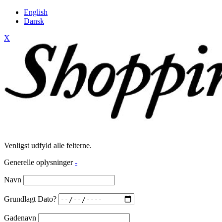
English
Dansk
X
Venligst udfyld alle felterne.
Generelle oplysninger
-
Navn
Grundlagt Dato?
Gadenavn