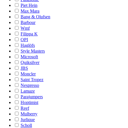
Piet Hein
Max Mara
Bang & Olufsen
Barbour
Wmf
Filippa K
OPI
Haglöfs
Style Masters
Microsoft
Quiksilver
JBS
Moncler
Saint Tropez
Nespresso
Lamaze
Parajumpers
Hoptimist
Reef
Mulberry
Jurlique
Scholl