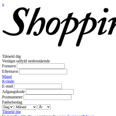
x
Tilmeld dig
Venligst udfyld nedenstående
Fornavn
Efternavn
Mand
Kvinde
E-mail
Adgangskode
Postnummer
Fødselsedag
Tilmeld dig