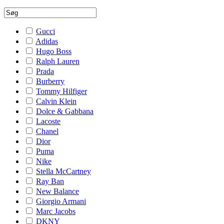
Gucci
Adidas
Hugo Boss
Ralph Lauren
Prada
Burberry
Tommy Hilfiger
Calvin Klein
Dolce & Gabbana
Lacoste
Chanel
Dior
Puma
Nike
Stella McCartney
Ray Ban
New Balance
Giorgio Armani
Marc Jacobs
DKNY