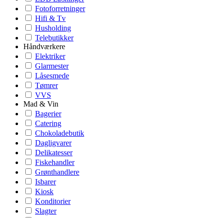
Fotoforretninger
Hifi & Tv
Husholding
Telebutikker
Håndværkere
Elektriker
Glarmester
Låsesmede
Tømrer
VVS
Mad & Vin
Bagerier
Catering
Chokoladebutik
Dagligvarer
Delikatesser
Fiskehandler
Grønthandlere
Isbarer
Kiosk
Konditorier
Slagter