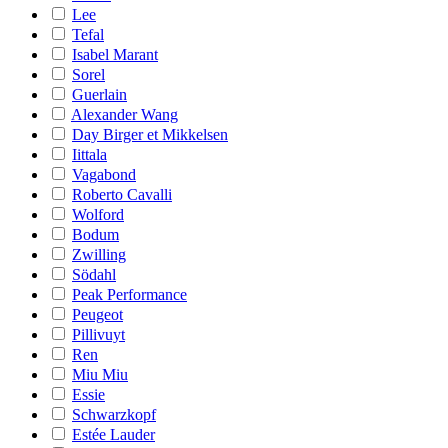
Lee
Tefal
Isabel Marant
Sorel
Guerlain
Alexander Wang
Day Birger et Mikkelsen
Iittala
Vagabond
Roberto Cavalli
Wolford
Bodum
Zwilling
Södahl
Peak Performance
Peugeot
Pillivuyt
Ren
Miu Miu
Essie
Schwarzkopf
Estée Lauder