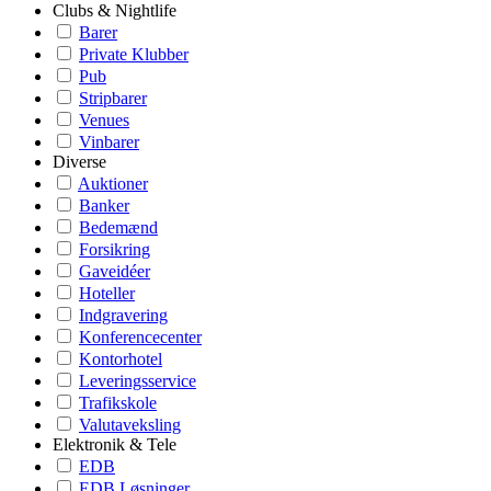
Clubs & Nightlife
Barer
Private Klubber
Pub
Stripbarer
Venues
Vinbarer
Diverse
Auktioner
Banker
Bedemænd
Forsikring
Gaveidéer
Hoteller
Indgravering
Konferencecenter
Kontorhotel
Leveringsservice
Trafikskole
Valutaveksling
Elektronik & Tele
EDB
EDB Løsninger