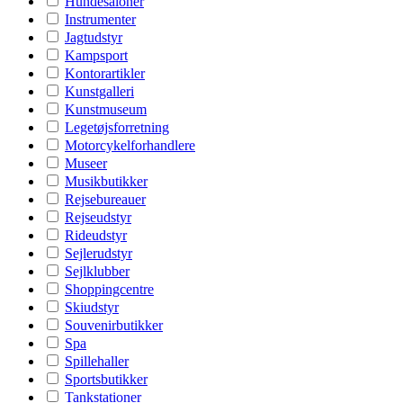
Hundesaloner
Instrumenter
Jagtudstyr
Kampsport
Kontorartikler
Kunstgalleri
Kunstmuseum
Legetøjsforretning
Motorcykelforhandlere
Museer
Musikbutikker
Rejsebureauer
Rejseudstyr
Rideudstyr
Sejlerudstyr
Sejlklubber
Shoppingcentre
Skiudstyr
Souvenirbutikker
Spa
Spillehaller
Sportsbutikker
Tankstationer