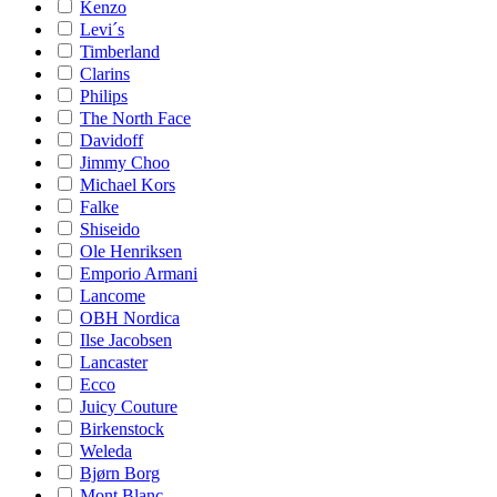
Kenzo
Levi´s
Timberland
Clarins
Philips
The North Face
Davidoff
Jimmy Choo
Michael Kors
Falke
Shiseido
Ole Henriksen
Emporio Armani
Lancome
OBH Nordica
Ilse Jacobsen
Lancaster
Ecco
Juicy Couture
Birkenstock
Weleda
Bjørn Borg
Mont Blanc