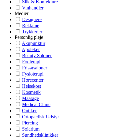
Slik & Konfekture
Vinhandler
Medier
Designere
Reklame
Trykkerier
Personlig pleje
Akupunktur
Apoteker
Beauty Saloner
Fodterapi
Frisørsaloner
Fysioterapi
Hørecenter
Helsekost
Kosmetik
Massage
Medical Clinic
Optiker
Ortopædisk Udstyr
Piercing
Solarium
Sundhedsklinikker