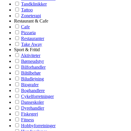
Tandklinikker
Tattoo
Zoneterapi
Restaurant & Cafe
Cafe
Pizzaria
Restauranter
Take Away
Sport & Fritid
Aktiviteter
Børneudstyr
Bilforhandler
Biltilbehør
Biludlejning
Biografer
Boghandlere
Cykelforretninger
Danseskoler
Dyrehandler
Fiskegrej
Fitness
Hobbyforretninger