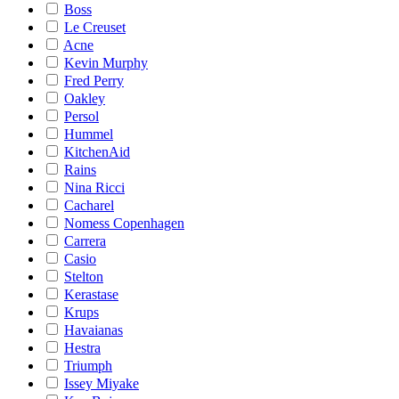
Boss
Le Creuset
Acne
Kevin Murphy
Fred Perry
Oakley
Persol
Hummel
KitchenAid
Rains
Nina Ricci
Cacharel
Nomess Copenhagen
Carrera
Casio
Stelton
Kerastase
Krups
Havaianas
Hestra
Triumph
Issey Miyake