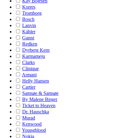
Kay Bojesen
Korres
Tromborg
Bosch
Lanvin
Kähler
Ganni
Redken
Dyrberg Kern
Karmameju
Clarks
Clinique
Armani
Helly Hansen
Cartier
Samsøe & Samsøe
By Malene Birger
Ticket to Heaven
Dr. Hauschka
Murad
Kenwood
Youngblood
Nokia