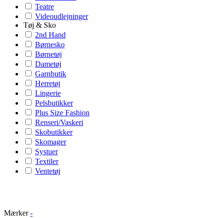
Teatre
Videoudlejninger
Tøj & Sko
2nd Hand
Børnesko
Børnetøj
Dametøj
Garnbutik
Herretøj
Lingerie
Pelsbutikker
Plus Size Fashion
Renseri/Vaskeri
Skobutikker
Skomager
Systuer
Textiler
Ventetøj
Mærker
-