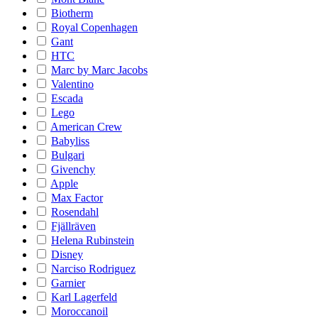
Biotherm
Royal Copenhagen
Gant
HTC
Marc by Marc Jacobs
Valentino
Escada
Lego
American Crew
Babyliss
Bulgari
Givenchy
Apple
Max Factor
Rosendahl
Fjällräven
Helena Rubinstein
Disney
Narciso Rodriguez
Garnier
Karl Lagerfeld
Moroccanoil