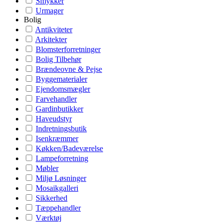
Smykker
Urmager
Bolig
Antikviteter
Arkitekter
Blomsterforretninger
Bolig Tilbehør
Brændeovne & Pejse
Byggematerialer
Ejendomsmægler
Farvehandler
Gardinbutikker
Haveudstyr
Indretningsbutik
Isenkræmmer
Køkken/Badeværelse
Lampeforretning
Møbler
Miljø Løsninger
Mosaikgalleri
Sikkerhed
Tæppehandler
Værktøj