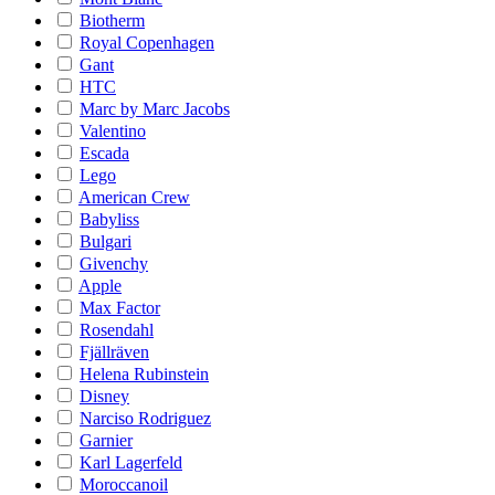
Biotherm
Royal Copenhagen
Gant
HTC
Marc by Marc Jacobs
Valentino
Escada
Lego
American Crew
Babyliss
Bulgari
Givenchy
Apple
Max Factor
Rosendahl
Fjällräven
Helena Rubinstein
Disney
Narciso Rodriguez
Garnier
Karl Lagerfeld
Moroccanoil