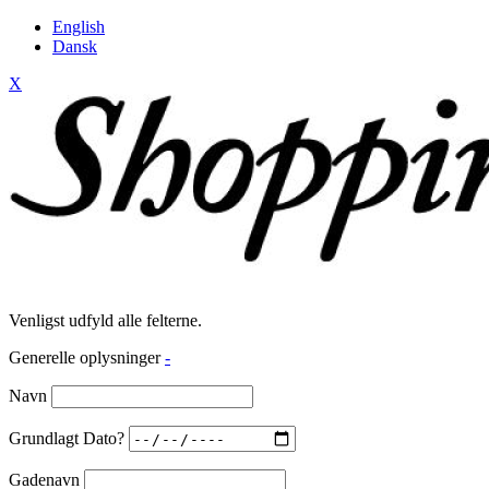
English
Dansk
X
Venligst udfyld alle felterne.
Generelle oplysninger
-
Navn
Grundlagt Dato?
Gadenavn