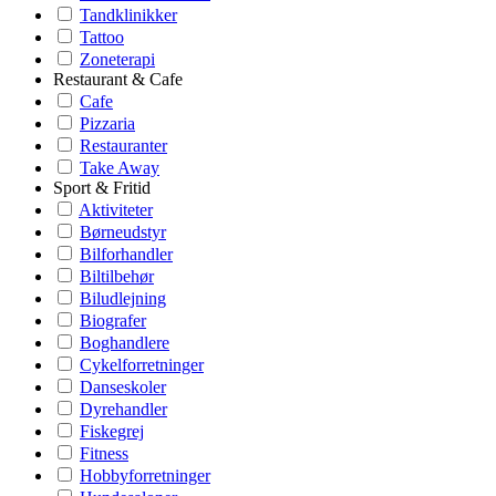
Tandklinikker
Tattoo
Zoneterapi
Restaurant & Cafe
Cafe
Pizzaria
Restauranter
Take Away
Sport & Fritid
Aktiviteter
Børneudstyr
Bilforhandler
Biltilbehør
Biludlejning
Biografer
Boghandlere
Cykelforretninger
Danseskoler
Dyrehandler
Fiskegrej
Fitness
Hobbyforretninger