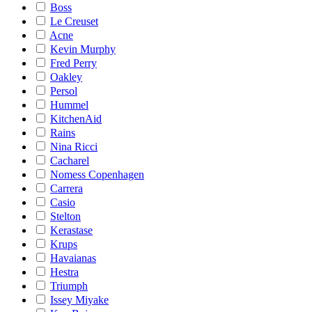
Boss
Le Creuset
Acne
Kevin Murphy
Fred Perry
Oakley
Persol
Hummel
KitchenAid
Rains
Nina Ricci
Cacharel
Nomess Copenhagen
Carrera
Casio
Stelton
Kerastase
Krups
Havaianas
Hestra
Triumph
Issey Miyake