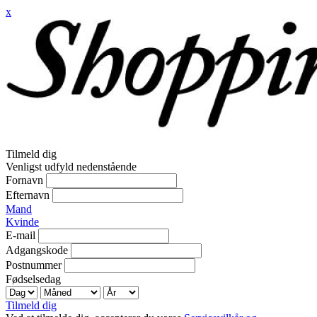
x
Tilmeld dig
Venligst udfyld nedenstående
Fornavn
Efternavn
Mand
Kvinde
E-mail
Adgangskode
Postnummer
Fødselsedag
Tilmeld dig