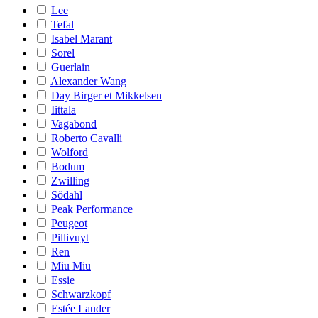
Lee
Tefal
Isabel Marant
Sorel
Guerlain
Alexander Wang
Day Birger et Mikkelsen
Iittala
Vagabond
Roberto Cavalli
Wolford
Bodum
Zwilling
Södahl
Peak Performance
Peugeot
Pillivuyt
Ren
Miu Miu
Essie
Schwarzkopf
Estée Lauder