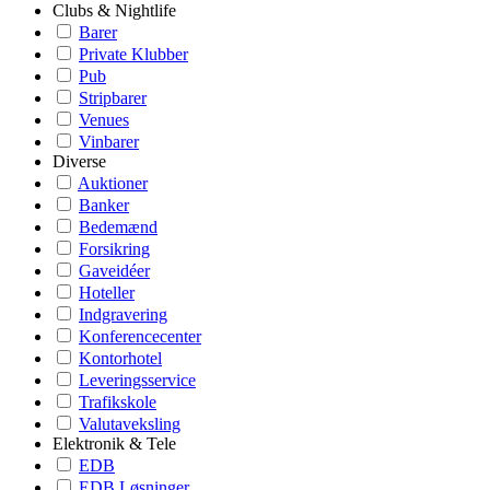
Clubs & Nightlife
Barer
Private Klubber
Pub
Stripbarer
Venues
Vinbarer
Diverse
Auktioner
Banker
Bedemænd
Forsikring
Gaveidéer
Hoteller
Indgravering
Konferencecenter
Kontorhotel
Leveringsservice
Trafikskole
Valutaveksling
Elektronik & Tele
EDB
EDB Løsninger