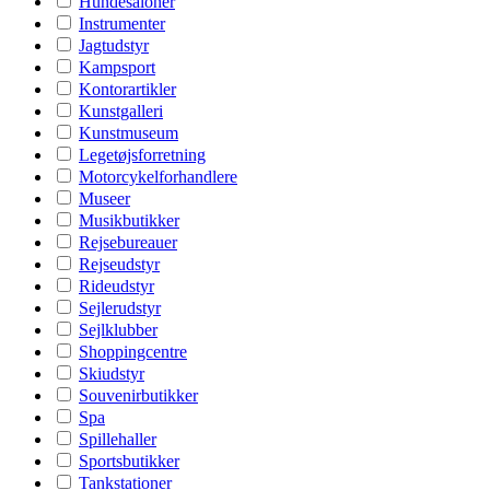
Hundesaloner
Instrumenter
Jagtudstyr
Kampsport
Kontorartikler
Kunstgalleri
Kunstmuseum
Legetøjsforretning
Motorcykelforhandlere
Museer
Musikbutikker
Rejsebureauer
Rejseudstyr
Rideudstyr
Sejlerudstyr
Sejlklubber
Shoppingcentre
Skiudstyr
Souvenirbutikker
Spa
Spillehaller
Sportsbutikker
Tankstationer