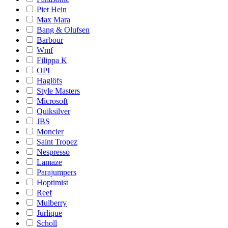
Piet Hein
Max Mara
Bang & Olufsen
Barbour
Wmf
Filippa K
OPI
Haglöfs
Style Masters
Microsoft
Quiksilver
JBS
Moncler
Saint Tropez
Nespresso
Lamaze
Parajumpers
Hoptimist
Reef
Mulberry
Jurlique
Scholl