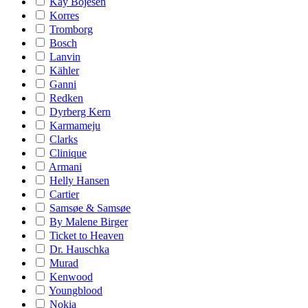
Kay Bojesen
Korres
Tromborg
Bosch
Lanvin
Kähler
Ganni
Redken
Dyrberg Kern
Karmameju
Clarks
Clinique
Armani
Helly Hansen
Cartier
Samsøe & Samsøe
By Malene Birger
Ticket to Heaven
Dr. Hauschka
Murad
Kenwood
Youngblood
Nokia