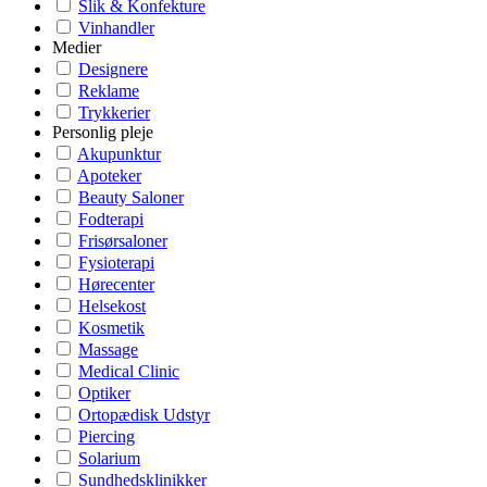
Slik & Konfekture
Vinhandler
Medier
Designere
Reklame
Trykkerier
Personlig pleje
Akupunktur
Apoteker
Beauty Saloner
Fodterapi
Frisørsaloner
Fysioterapi
Hørecenter
Helsekost
Kosmetik
Massage
Medical Clinic
Optiker
Ortopædisk Udstyr
Piercing
Solarium
Sundhedsklinikker