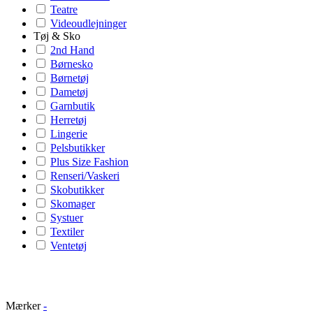
Teatre
Videoudlejninger
Tøj & Sko
2nd Hand
Børnesko
Børnetøj
Dametøj
Garnbutik
Herretøj
Lingerie
Pelsbutikker
Plus Size Fashion
Renseri/Vaskeri
Skobutikker
Skomager
Systuer
Textiler
Ventetøj
Mærker
-