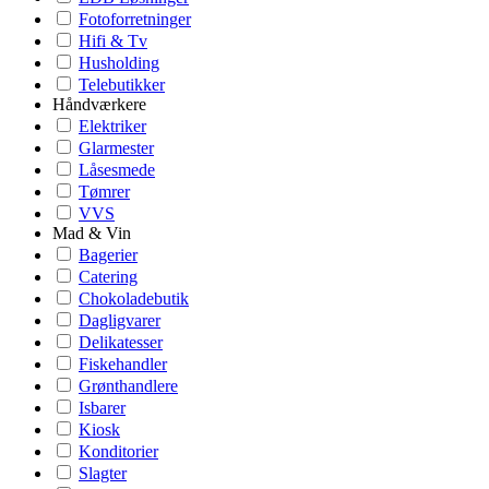
Fotoforretninger
Hifi & Tv
Husholding
Telebutikker
Håndværkere
Elektriker
Glarmester
Låsesmede
Tømrer
VVS
Mad & Vin
Bagerier
Catering
Chokoladebutik
Dagligvarer
Delikatesser
Fiskehandler
Grønthandlere
Isbarer
Kiosk
Konditorier
Slagter