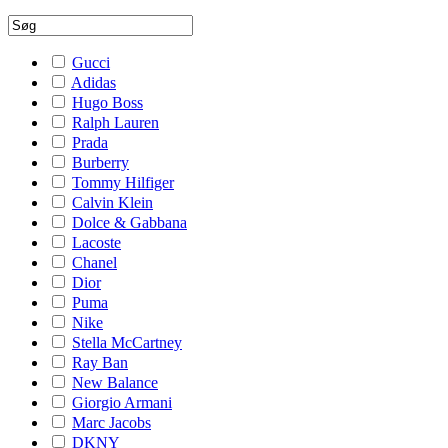
Gucci
Adidas
Hugo Boss
Ralph Lauren
Prada
Burberry
Tommy Hilfiger
Calvin Klein
Dolce & Gabbana
Lacoste
Chanel
Dior
Puma
Nike
Stella McCartney
Ray Ban
New Balance
Giorgio Armani
Marc Jacobs
DKNY