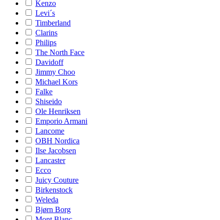
Kenzo
Levi´s
Timberland
Clarins
Philips
The North Face
Davidoff
Jimmy Choo
Michael Kors
Falke
Shiseido
Ole Henriksen
Emporio Armani
Lancome
OBH Nordica
Ilse Jacobsen
Lancaster
Ecco
Juicy Couture
Birkenstock
Weleda
Bjørn Borg
Mont Blanc