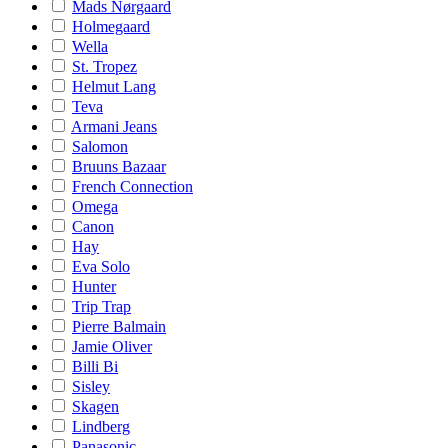
Mads Nørgaard
Holmegaard
Wella
St. Tropez
Helmut Lang
Teva
Armani Jeans
Salomon
Bruuns Bazaar
French Connection
Omega
Canon
Hay
Eva Solo
Hunter
Trip Trap
Pierre Balmain
Jamie Oliver
Billi Bi
Sisley
Skagen
Lindberg
Panasonic