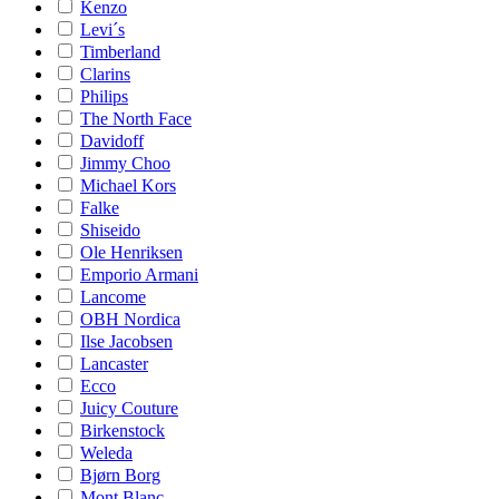
Kenzo
Levi´s
Timberland
Clarins
Philips
The North Face
Davidoff
Jimmy Choo
Michael Kors
Falke
Shiseido
Ole Henriksen
Emporio Armani
Lancome
OBH Nordica
Ilse Jacobsen
Lancaster
Ecco
Juicy Couture
Birkenstock
Weleda
Bjørn Borg
Mont Blanc