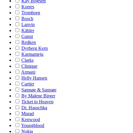
Kay Bojesen
Korres
Tromborg
Bosch
Lanvin
Kähler
Ganni
Redken
Dyrberg Kern
Karmameju
Clarks
Clinique
Armani
Helly Hansen
Cartier
Samsøe & Samsøe
By Malene Birger
Ticket to Heaven
Dr. Hauschka
Murad
Kenwood
Youngblood
Nokia