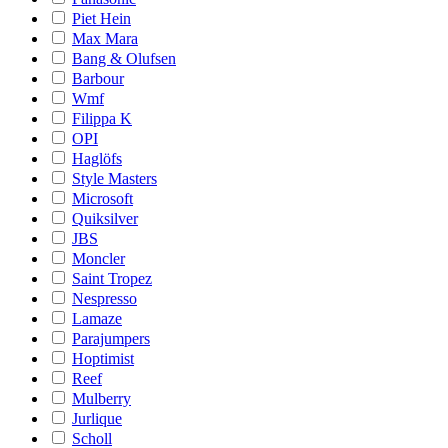
Piet Hein
Max Mara
Bang & Olufsen
Barbour
Wmf
Filippa K
OPI
Haglöfs
Style Masters
Microsoft
Quiksilver
JBS
Moncler
Saint Tropez
Nespresso
Lamaze
Parajumpers
Hoptimist
Reef
Mulberry
Jurlique
Scholl