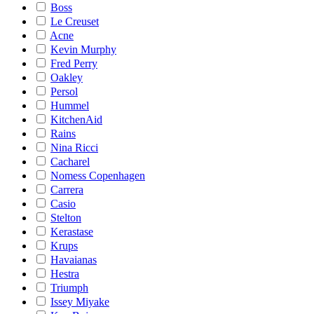
Boss
Le Creuset
Acne
Kevin Murphy
Fred Perry
Oakley
Persol
Hummel
KitchenAid
Rains
Nina Ricci
Cacharel
Nomess Copenhagen
Carrera
Casio
Stelton
Kerastase
Krups
Havaianas
Hestra
Triumph
Issey Miyake