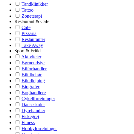
Tandklinikker
Tattoo
Zoneterapi
Restaurant & Cafe
Cafe
Pizzaria
Restauranter
Take Away
Sport & Fritid
Aktiviteter
Børneudstyr
Bilforhandler
Biltilbehør
Biludlejning
Biografer
Boghandlere
Cykelforretninger
Danseskoler
Dyrehandler
Fiskegrej
Fitness
Hobbyforretninger