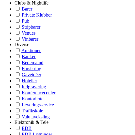
Clubs & Nightlife
Barer
Private Klubber
Pub
Stripbarer
Venues
Vinbarer
Diverse
Auktioner
Banker
Bedemænd
Forsikring
Gaveidéer
Hoteller
Indgravering
Konferencecenter
Kontorhotel
Leveringsservice
Trafikskole
Valutaveksling
Elektronik & Tele
EDB
EDB Løsninger