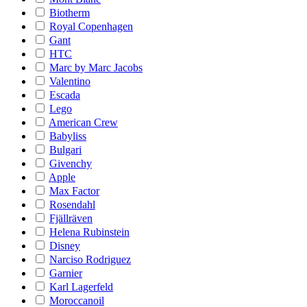
Biotherm
Royal Copenhagen
Gant
HTC
Marc by Marc Jacobs
Valentino
Escada
Lego
American Crew
Babyliss
Bulgari
Givenchy
Apple
Max Factor
Rosendahl
Fjällräven
Helena Rubinstein
Disney
Narciso Rodriguez
Garnier
Karl Lagerfeld
Moroccanoil