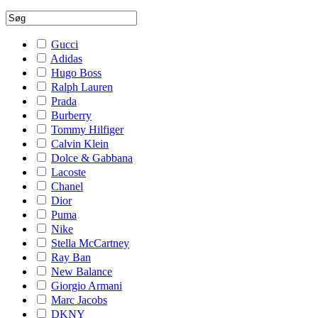
Gucci
Adidas
Hugo Boss
Ralph Lauren
Prada
Burberry
Tommy Hilfiger
Calvin Klein
Dolce & Gabbana
Lacoste
Chanel
Dior
Puma
Nike
Stella McCartney
Ray Ban
New Balance
Giorgio Armani
Marc Jacobs
DKNY