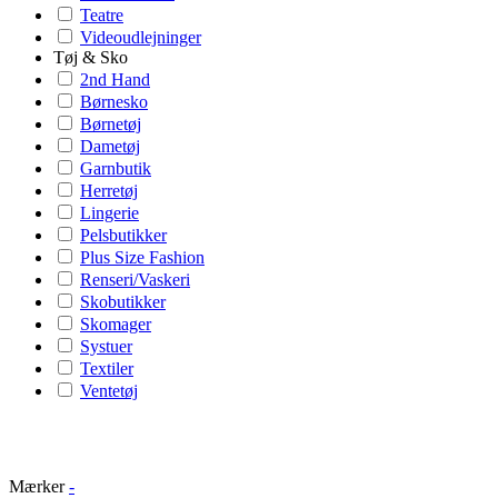
Teatre
Videoudlejninger
Tøj & Sko
2nd Hand
Børnesko
Børnetøj
Dametøj
Garnbutik
Herretøj
Lingerie
Pelsbutikker
Plus Size Fashion
Renseri/Vaskeri
Skobutikker
Skomager
Systuer
Textiler
Ventetøj
Mærker
-