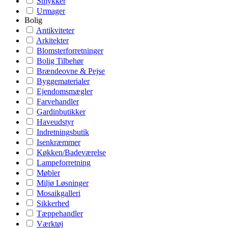
Smykker
Urmager
Bolig
Antikviteter
Arkitekter
Blomsterforretninger
Bolig Tilbehør
Brændeovne & Pejse
Byggematerialer
Ejendomsmægler
Farvehandler
Gardinbutikker
Haveudstyr
Indretningsbutik
Isenkræmmer
Køkken/Badeværelse
Lampeforretning
Møbler
Miljø Løsninger
Mosaikgalleri
Sikkerhed
Tæppehandler
Værktøj