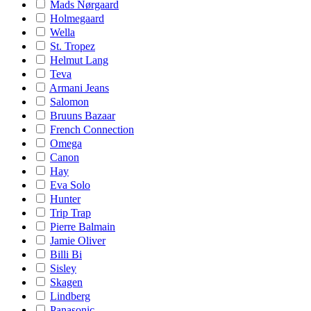
Mads Nørgaard
Holmegaard
Wella
St. Tropez
Helmut Lang
Teva
Armani Jeans
Salomon
Bruuns Bazaar
French Connection
Omega
Canon
Hay
Eva Solo
Hunter
Trip Trap
Pierre Balmain
Jamie Oliver
Billi Bi
Sisley
Skagen
Lindberg
Panasonic