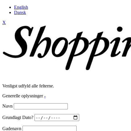
English
Dansk
X
Venligst udfyld alle felterne.
Generelle oplysninger
-
Navn
Grundlagt Dato?
Gadenavn