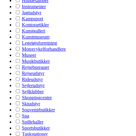
Hundesaloner
Instrumenter
Jagtudstyr
Kampsport
Kontorartikler
Kunstgalleri
Kunstmuseum
Legetøjsforretning
Motorcykelforhandlere
Museer
Musikbutikker
Rejsebureauer
Rejseudstyr
Rideudstyr
Sejlerudstyr
Sejlklubber
Shoppingcentre
Skiudstyr
Souvenirbutikker
Spa
Spillehaller
Sportsbutikker
Tankstationer