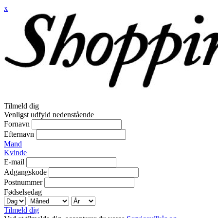
x
Tilmeld dig
Venligst udfyld nedenstående
Fornavn
Efternavn
Mand
Kvinde
E-mail
Adgangskode
Postnummer
Fødselsedag
Tilmeld dig