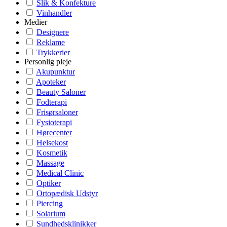
Slik & Konfekture
Vinhandler
Medier
Designere
Reklame
Trykkerier
Personlig pleje
Akupunktur
Apoteker
Beauty Saloner
Fodterapi
Frisørsaloner
Fysioterapi
Hørecenter
Helsekost
Kosmetik
Massage
Medical Clinic
Optiker
Ortopædisk Udstyr
Piercing
Solarium
Sundhedsklinikker