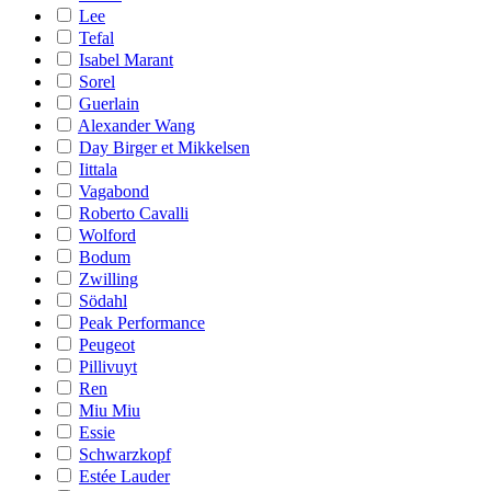
Lee
Tefal
Isabel Marant
Sorel
Guerlain
Alexander Wang
Day Birger et Mikkelsen
Iittala
Vagabond
Roberto Cavalli
Wolford
Bodum
Zwilling
Södahl
Peak Performance
Peugeot
Pillivuyt
Ren
Miu Miu
Essie
Schwarzkopf
Estée Lauder