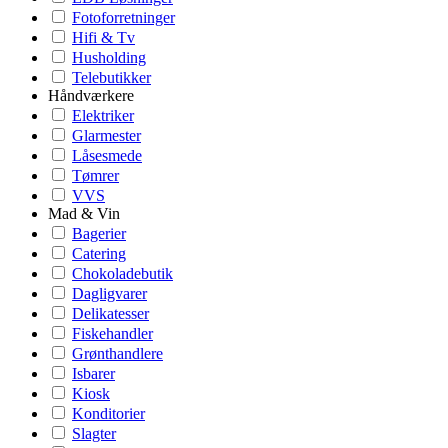
Fotoforretninger
Hifi & Tv
Husholding
Telebutikker
Håndværkere
Elektriker
Glarmester
Låsesmede
Tømrer
VVS
Mad & Vin
Bagerier
Catering
Chokoladebutik
Dagligvarer
Delikatesser
Fiskehandler
Grønthandlere
Isbarer
Kiosk
Konditorier
Slagter