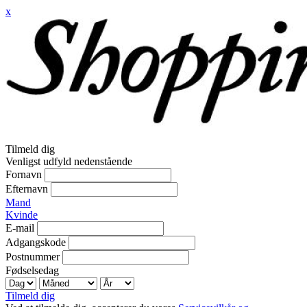
x
Tilmeld dig
Venligst udfyld nedenstående
Fornavn
Efternavn
Mand
Kvinde
E-mail
Adgangskode
Postnummer
Fødselsedag
Tilmeld dig