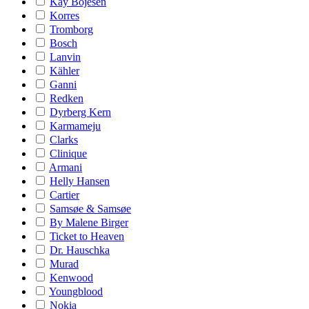
Kay Bojesen
Korres
Tromborg
Bosch
Lanvin
Kähler
Ganni
Redken
Dyrberg Kern
Karmameju
Clarks
Clinique
Armani
Helly Hansen
Cartier
Samsøe & Samsøe
By Malene Birger
Ticket to Heaven
Dr. Hauschka
Murad
Kenwood
Youngblood
Nokia