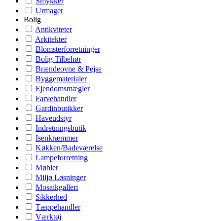
Smykker
Urmager
Bolig
Antikviteter
Arkitekter
Blomsterforretninger
Bolig Tilbehør
Brændeovne & Pejse
Byggematerialer
Ejendomsmægler
Farvehandler
Gardinbutikker
Haveudstyr
Indretningsbutik
Isenkræmmer
Køkken/Badeværelse
Lampeforretning
Møbler
Miljø Løsninger
Mosaikgalleri
Sikkerhed
Tæppehandler
Værktøj