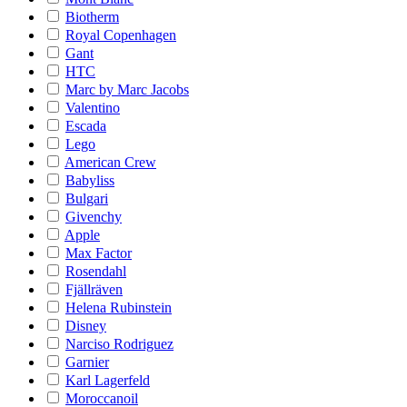
Biotherm
Royal Copenhagen
Gant
HTC
Marc by Marc Jacobs
Valentino
Escada
Lego
American Crew
Babyliss
Bulgari
Givenchy
Apple
Max Factor
Rosendahl
Fjällräven
Helena Rubinstein
Disney
Narciso Rodriguez
Garnier
Karl Lagerfeld
Moroccanoil