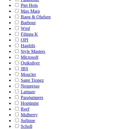
Piet Hein
Max Mara
Bang & Olufsen
Barbour
Wmf
Filippa K
OPI
Haglöfs
Style Masters
Microsoft
Quiksilver
JBS
Moncler
Saint Tropez
Nespresso
Lamaze
Parajumpers
Hoptimist
Reef
Mulberry
Jurlique
Scholl