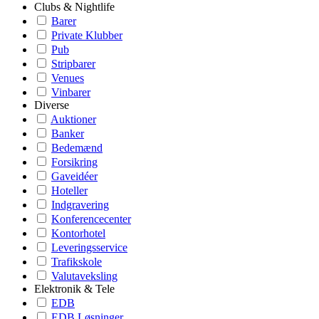
Clubs & Nightlife
Barer
Private Klubber
Pub
Stripbarer
Venues
Vinbarer
Diverse
Auktioner
Banker
Bedemænd
Forsikring
Gaveidéer
Hoteller
Indgravering
Konferencecenter
Kontorhotel
Leveringsservice
Trafikskole
Valutaveksling
Elektronik & Tele
EDB
EDB Løsninger