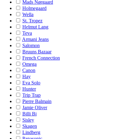
Mads Nørgaard
Holmegaard
Wella
St. Tropez
Helmut Lang
Teva
Armani Jeans
Salomon
Bruuns Bazaar
French Connection
Omega
Canon
Hay
Eva Solo
Hunter
Trip Trap
Pierre Balmain
Jamie Oliver
Billi Bi
Sisley
Skagen
Lindberg
Panasonic