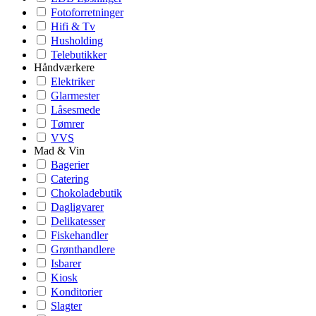
Fotoforretninger
Hifi & Tv
Husholding
Telebutikker
Håndværkere
Elektriker
Glarmester
Låsesmede
Tømrer
VVS
Mad & Vin
Bagerier
Catering
Chokoladebutik
Dagligvarer
Delikatesser
Fiskehandler
Grønthandlere
Isbarer
Kiosk
Konditorier
Slagter