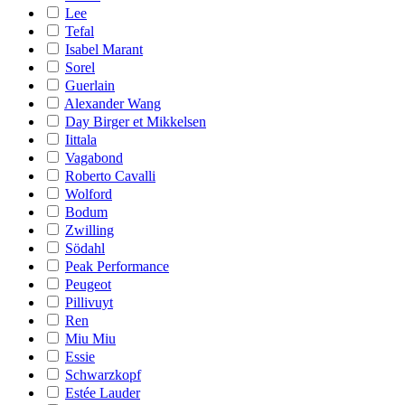
Lee
Tefal
Isabel Marant
Sorel
Guerlain
Alexander Wang
Day Birger et Mikkelsen
Iittala
Vagabond
Roberto Cavalli
Wolford
Bodum
Zwilling
Södahl
Peak Performance
Peugeot
Pillivuyt
Ren
Miu Miu
Essie
Schwarzkopf
Estée Lauder