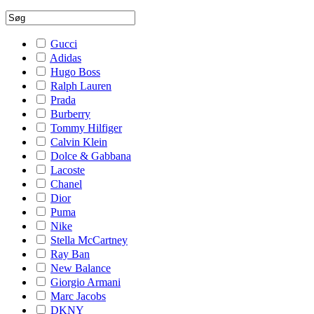
Gucci
Adidas
Hugo Boss
Ralph Lauren
Prada
Burberry
Tommy Hilfiger
Calvin Klein
Dolce & Gabbana
Lacoste
Chanel
Dior
Puma
Nike
Stella McCartney
Ray Ban
New Balance
Giorgio Armani
Marc Jacobs
DKNY