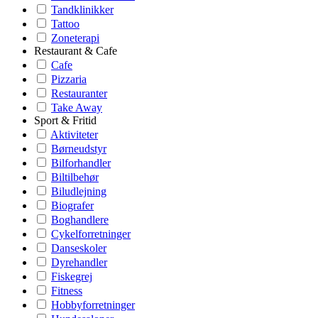
Tandklinikker
Tattoo
Zoneterapi
Restaurant & Cafe
Cafe
Pizzaria
Restauranter
Take Away
Sport & Fritid
Aktiviteter
Børneudstyr
Bilforhandler
Biltilbehør
Biludlejning
Biografer
Boghandlere
Cykelforretninger
Danseskoler
Dyrehandler
Fiskegrej
Fitness
Hobbyforretninger