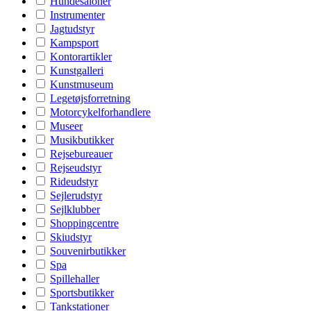
Hundesaloner
Instrumenter
Jagtudstyr
Kampsport
Kontorartikler
Kunstgalleri
Kunstmuseum
Legetøjsforretning
Motorcykelforhandlere
Museer
Musikbutikker
Rejsebureauer
Rejseudstyr
Rideudstyr
Sejlerudstyr
Sejlklubber
Shoppingcentre
Skiudstyr
Souvenirbutikker
Spa
Spillehaller
Sportsbutikker
Tankstationer