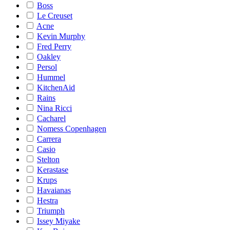
Boss
Le Creuset
Acne
Kevin Murphy
Fred Perry
Oakley
Persol
Hummel
KitchenAid
Rains
Nina Ricci
Cacharel
Nomess Copenhagen
Carrera
Casio
Stelton
Kerastase
Krups
Havaianas
Hestra
Triumph
Issey Miyake