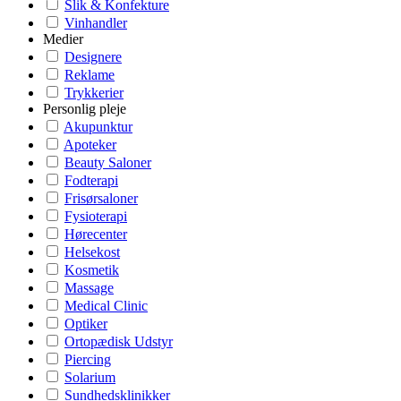
Slik & Konfekture
Vinhandler
Medier
Designere
Reklame
Trykkerier
Personlig pleje
Akupunktur
Apoteker
Beauty Saloner
Fodterapi
Frisørsaloner
Fysioterapi
Hørecenter
Helsekost
Kosmetik
Massage
Medical Clinic
Optiker
Ortopædisk Udstyr
Piercing
Solarium
Sundhedsklinikker