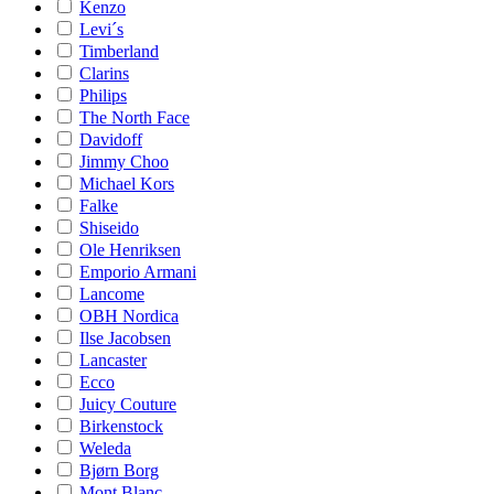
Kenzo
Levi´s
Timberland
Clarins
Philips
The North Face
Davidoff
Jimmy Choo
Michael Kors
Falke
Shiseido
Ole Henriksen
Emporio Armani
Lancome
OBH Nordica
Ilse Jacobsen
Lancaster
Ecco
Juicy Couture
Birkenstock
Weleda
Bjørn Borg
Mont Blanc