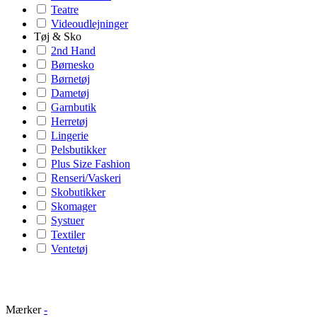
Teatre
Videoudlejninger
Tøj & Sko
2nd Hand
Børnesko
Børnetøj
Dametøj
Garnbutik
Herretøj
Lingerie
Pelsbutikker
Plus Size Fashion
Renseri/Vaskeri
Skobutikker
Skomager
Systuer
Textiler
Ventetøj
Mærker
-