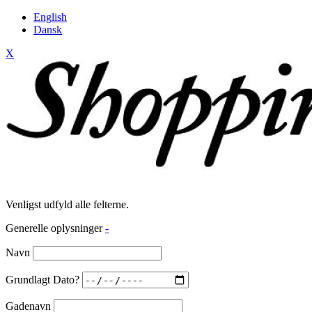
English
Dansk
X
Venligst udfyld alle felterne.
Generelle oplysninger
-
Navn
Grundlagt Dato?
Gadenavn